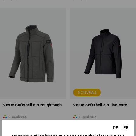
NOUVEAU
Veste Softshell e.s.roughtough
Veste Softshell e.s.line.core
6
couleurs
5
couleurs
à p. de
CHF 93.90
à p. de
CHF 67.90
FR
DE
(TTC) à p. de 10 Pièces
(TTC) à p. de 10 Pièces