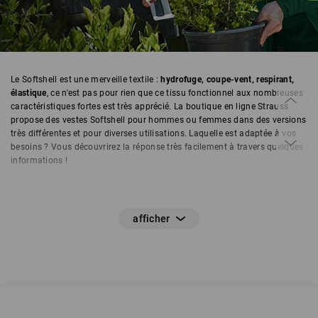
Le Softshell est une merveille textile :
hydrofuge, coupe-vent, respirant,
élastique
, ce n'est pas pour rien que ce tissu fonctionnel aux nombreuses
caractéristiques fortes est très apprécié. La boutique en ligne Strauss
propose des vestes Softshell pour hommes ou femmes dans des versions
très différentes et pour diverses utilisations. Laquelle est adaptée à vos
besoins ? Vous découvrirez la réponse très facilement à travers quelques
informations !
Le Softshell : qu'est-ce que c'est ?
Le Softshell est un textile fonctionnel composé de couches de
membranes stratifiées. Ces couches de membranes confèrent aux vestes
Softshell les propriétés parfaites pour différentes utilisations en extérieur
et en intérieur : leur
couche extérieure est coupe-vent et hydrofuge
,
l'intérieur tient bien chaud
au porteur et elles sont également respirantes