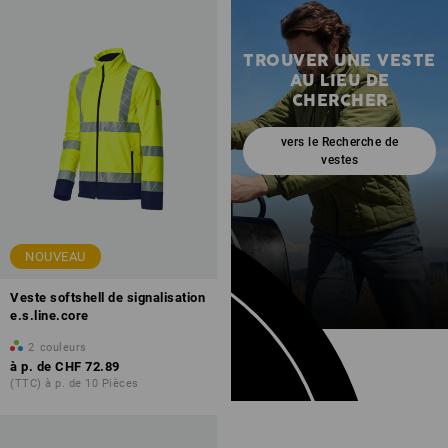
TROUVER UNE VESTE
AU LIEU DE
CHERCHER
vers le Recherche de
vestes
NOUVEAU
Veste softshell de signalisation
e.s.line.core
2
couleurs
à p. de
CHF 72.89
(TTC) à p. de 10 Pièces