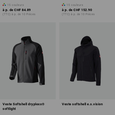
15
couleurs
15
couleurs
à p. de
CHF 84.89
à p. de
CHF 152.90
(TTC) à p. de 10 Pièces
(TTC) à p. de 10 Pièces
Veste Softshell dryplexx®
Veste softshell e.s.vision
softlight