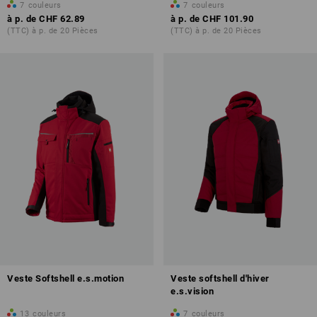
7
couleurs
7
couleurs
à p. de
CHF 62.89
à p. de
CHF 101.90
(TTC) à p. de 20 Pièces
(TTC) à p. de 20 Pièces
Veste Softshell e.s.motion
Veste softshell d'hiver
e.s.vision
13
couleurs
7
couleurs