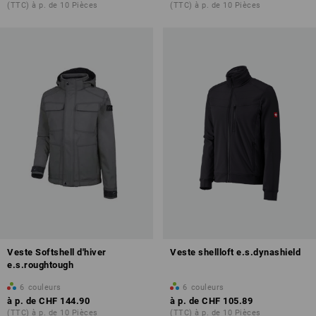
(TTC) à p. de 10 Pièces
(TTC) à p. de 10 Pièces
Veste Softshell d'hiver
Veste shellloft e.s.dynashield
e.s.roughtough
6
couleurs
6
couleurs
à p. de
CHF 144.90
à p. de
CHF 105.89
(TTC) à p. de 10 Pièces
(TTC) à p. de 10 Pièces