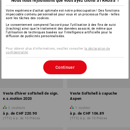
Nous nous réjouissons que vous ayez choisi STRAUSS !
Votre expérience d'achat optimale est notre préoccupation ! Des fonctions
impeccable contenu personnalisé pour vous et un processus fluide - telles
sont les tâches des cookies.
Le consentement comprend l’accord pour l’utilisation à des fins de suivi
(tracking) ainsi que le traitement des données associé, de même que
l’utilisation de techniques basées sur l’intelligence artificielle pour la
diffusion de publicités personnalisées.
Pour obtenir plus d'informations, veuillez consulter
la déclaration de
confidentialité
.
Continuer
Veste d'hiver softshell de sign.
Veste Softshell à capuche
e.s.motion 2020
Aspen
2
couleurs
1
couleur
à p. de
CHF 220.90
à p. de
CHF 106.89
(TTC) à p. de 10 Pièces
(TTC) à p. de 10 Pièces