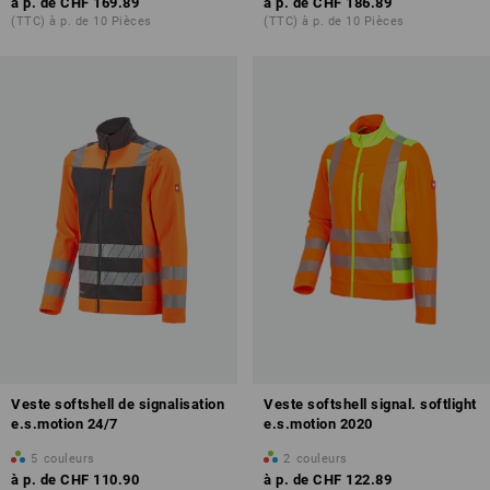
à p. de
CHF 169.89
à p. de
CHF 186.89
(TTC) à p. de 10 Pièces
(TTC) à p. de 10 Pièces
Veste softshell de signalisation
Veste softshell signal. softlight
e.s.motion 24/7
e.s.motion 2020
5
couleurs
2
couleurs
à p. de
CHF 110.90
à p. de
CHF 122.89