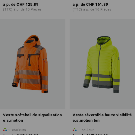
à p. de
CHF 125.89
à p. de
CHF 161.89
(TTC) à p. de 10 Pièces
(TTC) à p. de 10 Pièces
Veste softshell de signalisation
Veste réversible haute visibilité
e.s.motion
e.s.motion ten
2
couleurs
1
couleur