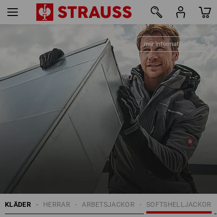
mer information
20
KLÄDER
HERRAR
ARBETSJACKOR
SOFTSHELLJACKOR