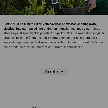
Softshell är en textilmirakel:
Vattenavvisande, vindtät, andningsaktiv,
elastisk
- inte utan anledning är det funktionella tyget med sina många
starka egenskaper mycket populärt för jackor. Strauss webbshop erbjuder
softshelljackor i många helt olika variationer och för en mängd olika
användningsområden. Vilken av dessa är lämplig för ditt yrke? Du får du
enkelt reda på med lite information runtom softshelljackor!
Softshell – vad är det egentligen?
Softshell är ett funktionstyg av laminerade membranlager. Dessa
membranlager ger softshelljackor de perfekta egenskaperna för olika
utomhus- och inomhusanvändningar: deras
yttre lager är vind- och
vattenavvisande
,
inuti håller det bäraren varm
, andas samtidigt och
transporterar fukt utåt. Det
yttre softshell-lagret är extremt robust och
resistent
, men också väldigt
elastiskt
. Detta gör softshelljackan perfekt
för handfast action på arbetsplatsen!