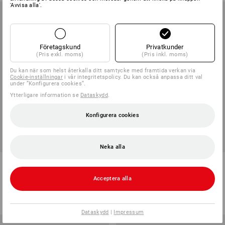
'Avvisa alla'.
Företagskund
Privatkunder
(Pris exkl. moms)
(Pris inkl. moms)
Du kan när som helst återkalla ditt samtycke med framtida verkan via
Cookie-inställningar
i vår integritetspolicy. Du kan också anpassa ditt val
under ”Konfigurera cookies”.
Ytterligare information se
Dataskydd
.
Konfigurera cookies
NYTT
Neka alla
Softshelljacka e.s.line.core
Softshellhuvjacka Aspen
Acceptera alla
5
färger
1
färg
från
498,75 kr
från
786,25 kr
(inkl. moms) från 10 Styck
(inkl. moms) från 10 Styck
Dataskydd
|
Impressum