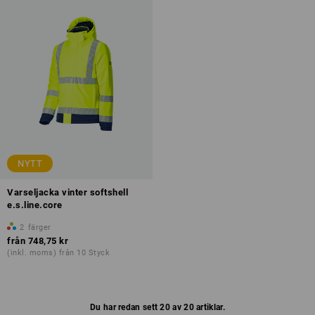
NYTT
Varseljacka vinter softshell
e.s.line.core
2
färger
från
748,75 kr
(inkl. moms) från 10 Styck
Du har redan sett 20 av 20 artiklar.