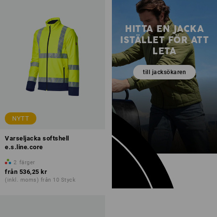
HITTA EN JACKA
ISTÄLLET FÖR ATT
LETA
till jacksökaren
NYTT
Varseljacka softshell
e.s.line.core
2
färger
från
536,25 kr
(inkl. moms) från 10 Styck