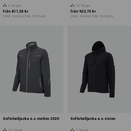
5
färger
13
färger
från
811,25 kr
från
923,75 kr
(inkl. moms) från 10 Styck
(inkl. moms) från 10 Styck
Softshelljacka e.s.motion 2020
Softshelljacka e.s.vision
15
färger
7
färger