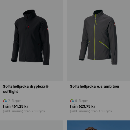
Softshelljacka dryplexx®
Softshelljacka e.s.ambition
softlight
7
färger
5
färger
från
461,25 kr
från
623,75 kr
(inkl. moms) från 20 Styck
(inkl. moms) från 10 Styck