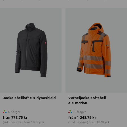
Jacka shellloft e.s.dynashield
Varseljacka softshell
e.s.motion
6
färger
2
färger
från
773,75 kr
från
1 248,75 kr
(inkl. moms) från 10 Styck
(inkl. moms) från 10 Styck