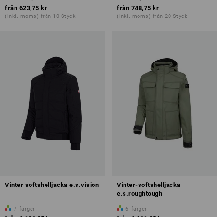
från
623,75 kr
från
748,75 kr
(inkl. moms) från 10 Styck
(inkl. moms) från 20 Styck
Vinter softshelljacka e.s.vision
Vinter-softshelljacka
e.s.roughtough
7
färger
6
färger