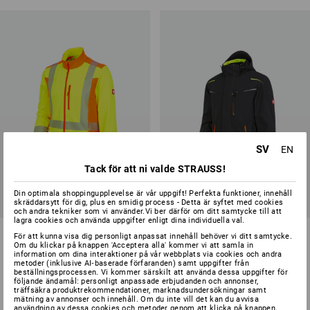
SV
EN
Tack för att ni valde STRAUSS!
Din optimala shoppingupplevelse är vår uppgift! Perfekta funktioner, innehåll
skräddarsytt för dig, plus en smidig process - Detta är syftet med cookies
och andra tekniker som vi använder.Vi ber därför om ditt samtycke till att
lagra cookies och använda uppgifter enligt dina individuella val.
Varsel-softshelljacka softlight
Vinter softshelljacka
För att kunna visa dig personligt anpassat innehåll behöver vi ditt samtycke.
e.s.motion 2020
e.s.motion 2020, herrar
Om du klickar på knappen 'Acceptera alla' kommer vi att samla in
information om dina interaktioner på vår webbplats via cookies och andra
metoder (inklusive AI‑baserade förfaranden) samt uppgifter från
2
färger
15
färger
beställningsprocessen. Vi kommer särskilt att använda dessa uppgifter för
från
898,75 kr
från
1 123,75 kr
följande ändamål: personligt anpassade erbjudanden och annonser,
träffsäkra produktrekommendationer, marknadsundersökningar samt
(inkl. moms) från 10 Styck
(inkl. moms) från 10 Styck
mätning av annonser och innehåll. Om du inte vill det kan du avvisa
användning av dessa cookies och metoder genom att klicka på knappen