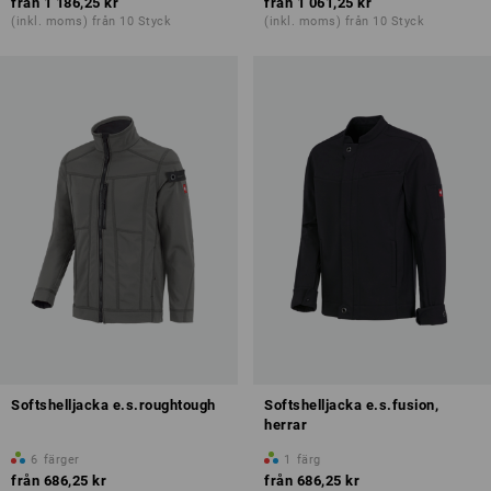
från
1 186,25 kr
från
1 061,25 kr
(inkl. moms) från 10 Styck
(inkl. moms) från 10 Styck
Softshelljacka e.s.roughtough
Softshelljacka e.s.fusion,
herrar
6
färger
1
färg
från
686,25 kr
från
686,25 kr