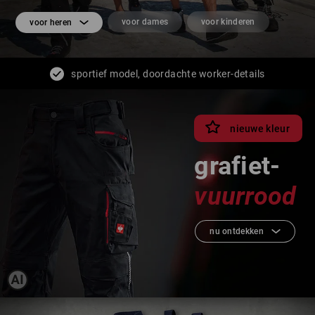
voor dames
voor kinderen
voor heren
sportief model, doordachte worker-details
een breed assortiment voor elk seizoen
enorme keuze aan kleuren en maten
nieuwe kleur
grafiet-
vuurrood
nu ontdekken