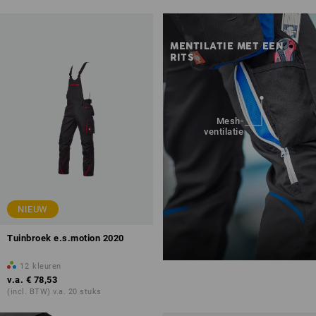
MENTILATIE MET EEN
RITS
Mesh-
ventilatie
NIEUW
Tuinbroek e.s.motion 2020
12
kleuren
v.a.
€ 78,53
(incl. BTW) v.a. 20 stuks