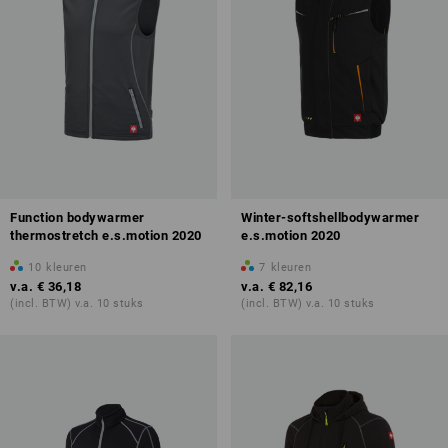
Function bodywarmer
Winter-softshellbodywarmer
thermostretch e.s.motion 2020
e.s.motion 2020
10
kleuren
7
kleuren
v.a.
€ 36,18
v.a.
€ 82,16
(incl. BTW) v.a. 10 stuks
(incl. BTW) v.a. 10 stuks