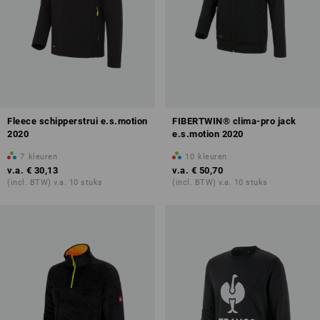
Fleece schipperstrui e.s.motion
FIBERTWIN® clima-pro jack
2020
e.s.motion 2020
7
kleuren
10
kleuren
v.a.
€ 30,13
v.a.
€ 50,70
(incl. BTW) v.a. 10 stuks
(incl. BTW) v.a. 10 stuks