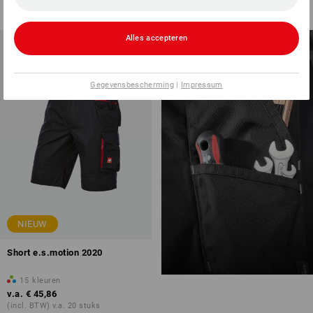
(incl. BTW) v.a. 10 stuks
Alles accepteren
SLIMME ZAKKEN VOOR
EXTRA VEEL
OPBERGRUIMTE
Gegevensbescherming
|
Impressum
NIEUW
Short e.s.motion 2020
15
kleuren
v.a.
€ 45,86
(incl. BTW) v.a. 20 stuks