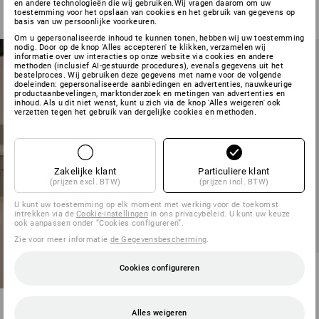
en andere technologieën die wij gebruiken.Wij vragen daarom om uw
v.a.
€ 66,43
toestemming voor het opslaan van cookies en het gebruik van gegevens op
(incl. BTW) v.a. 20 stuks
basis van uw persoonlijke voorkeuren.
Om u gepersonaliseerde inhoud te kunnen tonen, hebben wij uw toestemming
nodig. Door op de knop 'Alles accepteren' te klikken, verzamelen wij
informatie over uw interacties op onze website via cookies en andere
methoden (inclusief AI-gestuurde procedures), evenals gegevens uit het
bestelproces. Wij gebruiken deze gegevens met name voor de volgende
doeleinden: gepersonaliseerde aanbiedingen en advertenties, nauwkeurige
productaanbevelingen, marktonderzoek en metingen van advertenties en
inhoud. Als u dit niet wenst, kunt u zich via de knop 'Alles weigeren' ook
verzetten tegen het gebruik van dergelijke cookies en methoden.
Zakelijke klant
Particuliere klant
(prijzen excl. BTW)
(prijzen incl. BTW)
U kunt uw toestemming op elk moment met werking voor de toekomst
intrekken via de
Cookie-instellingen
in ons privacybeleid. U kunt uw keuze
ook aanpassen onder “Cookies configureren”.
NIEUW
Zie voor meer informatie
de Gegevensbescherming
.
Winterwerkbroek e.s.motion
Cookies configureren
2020, heren
12
kleuren
Alles weigeren
v.a.
€ 78,53