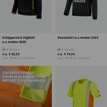
Schipperstrui Highloft
Sweatshirt e.s.motion 2020
e.s.motion 2020
8
kleuren
6
kleuren
v.a.
€ 42,23
v.a.
€ 19,24
(incl. BTW) v.a. 10 stuks
(incl. BTW) v.a. 10 stuks
conform EN ISO 20471::2013
GECERTIFICEERDE
SIGNAALKLEUREN VOOR
BETERE ZICHTBAARHEID