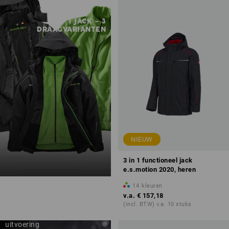
1 JACK – 3
DRAAGVARIANTEN
NIEUW
3 in 1 functioneel jack
e.s.motion 2020, heren
14
kleuren
v.a.
€ 157,18
(incl. BTW) v.a. 10 stuks
softshell met Dryplexx®-
uitvoering