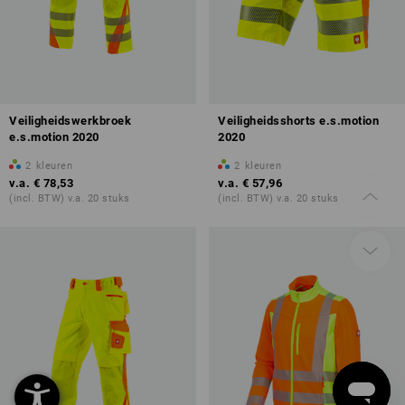
Veiligheidswerkbroek
Veiligheidsshorts e.s.motion
e.s.motion 2020
2020
2
kleuren
2
kleuren
v.a.
€ 78,53
v.a.
€ 57,96
(incl. BTW) v.a. 20 stuks
(incl. BTW) v.a. 20 stuks