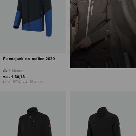
Fleecejack e.s.motion 2020
7
kleuren
v.a.
€ 36,18
(incl. BTW) v.a. 10 stuks