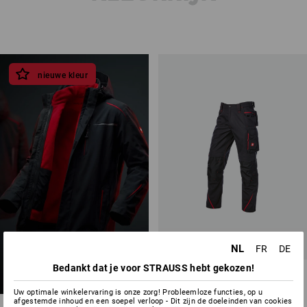
nieuwe kleur
NIEUW
NL
FR
DE
grafiet-
Bedankt dat je voor STRAUSS hebt gekozen!
vuurrood
Werkbroek e.s.motion 2020
Uw optimale winkelervaring is onze zorg! Probleemloze functies, op u
16
kleuren
afgestemde inhoud en een soepel verloop - Dit zijn de doeleinden van cookies