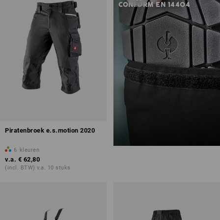
CONFORM EN 14404
Piratenbroek e.s.motion 2020
6
kleuren
v.a.
€ 62,80
(incl. BTW) v.a. 10 stuks