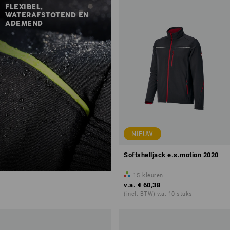
FLEXIBEL,
WATERAFSTOTEND EN
ADEMEND
NIEUW
Softshelljack e.s.motion 2020
15
kleuren
v.a.
€ 60,38
(incl. BTW) v.a. 10 stuks