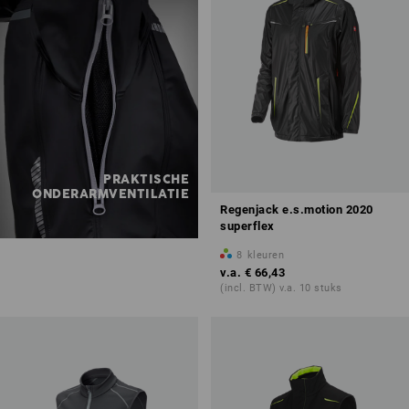
PRAKTISCHE
ONDERARMVENTILATIE
Regenjack e.s.motion 2020
superflex
8
kleuren
v.a.
€ 66,43
(incl. BTW) v.a. 10 stuks