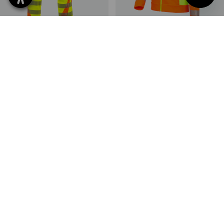
Veiligheidswerkbroek
Veiligheidssoftshelljack
e.s.motion 2020 winter
softlight e.s.motion 2020
2
kleuren
2
kleuren
v.a.
€ 90,63
v.a.
€ 87,00
(incl. BTW) v.a. 10 stuks
(incl. BTW) v.a. 10 stuks