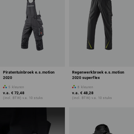
Piratentuinbroek e.s.motion
Regenwerkbroek e.s.motion
2020
2020 superflex
5
kleuren
8
kleuren
v.a.
€ 72,48
v.a.
€ 48,28
(incl. BTW) v.a. 10 stuks
(incl. BTW) v.a. 10 stuks