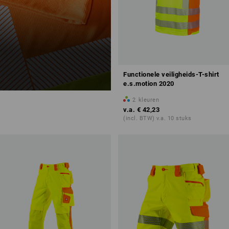
Functionele veiligheids-T-shirt
e.s.motion 2020
2
kleuren
v.a.
€ 42,23
(incl. BTW) v.a. 10 stuks