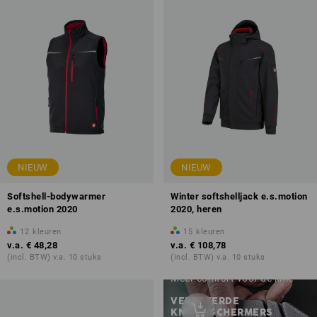
NIEUW
NIEUW
Softshell-bodywarmer
Winter softshelljack e.s.motion
e.s.motion 2020
2020, heren
12
kleuren
15
kleuren
v.a.
€ 48,28
v.a.
€ 108,78
(incl. BTW) v.a. 10 stuks
(incl. BTW) v.a. 10 stuks
Meer comfort voor de knie
VERBETERDE
KNIEBESCHERMERS