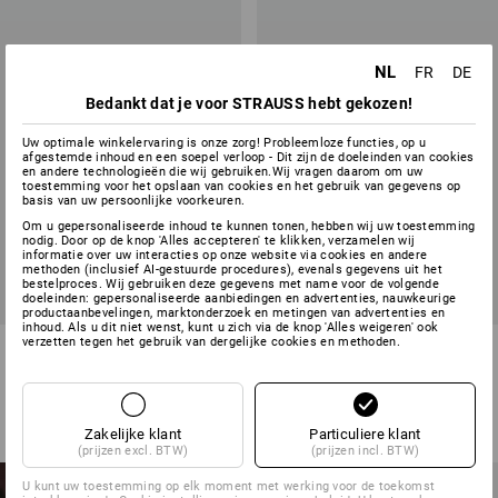
NL
FR
DE
Bedankt dat je voor STRAUSS hebt gekozen!
Uw optimale winkelervaring is onze zorg! Probleemloze functies, op u
afgestemde inhoud en een soepel verloop - Dit zijn de doeleinden van cookies
en andere technologieën die wij gebruiken.Wij vragen daarom om uw
toestemming voor het opslaan van cookies en het gebruik van gegevens op
basis van uw persoonlijke voorkeuren.
Om u gepersonaliseerde inhoud te kunnen tonen, hebben wij uw toestemming
nodig. Door op de knop 'Alles accepteren' te klikken, verzamelen wij
informatie over uw interacties op onze website via cookies en andere
methoden (inclusief AI-gestuurde procedures), evenals gegevens uit het
bestelproces. Wij gebruiken deze gegevens met name voor de volgende
doeleinden: gepersonaliseerde aanbiedingen en advertenties, nauwkeurige
productaanbevelingen, marktonderzoek en metingen van advertenties en
inhoud. Als u dit niet wenst, kunt u zich via de knop 'Alles weigeren' ook
verzetten tegen het gebruik van dergelijke cookies en methoden.
Short e.s.vision stretch, dames
Riemen e.s.motion
5
kleuren
10
kleuren
v.a.
€ 59,17
v.a.
€ 15,61
(incl. BTW) v.a. 20 stuks
(incl. BTW) v.a. 6 stuks
Zakelijke klant
Particuliere klant
NIEUWE
(prijzen excl. BTW)
(prijzen incl. BTW)
PRODUCTEN VOOR
U kunt uw toestemming op elk moment met werking voor de toekomst
NIEUW