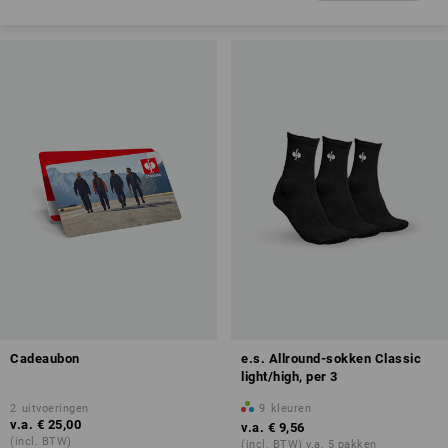
Cadeaubon
e.s. Allround-sokken Classic
light/high, per 3
2
uitvoeringen
9
kleuren
v.a.
€ 25,00
v.a.
€ 9,56
(incl. BTW)
(incl. BTW) v.a. 5 pakken