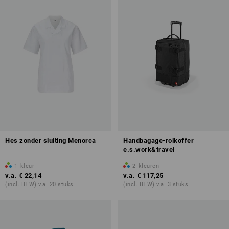
Hes zonder sluiting Menorca
Handbagage-rolkoffer
e.s.work&travel
1
kleur
2
kleuren
v.a.
€ 22,14
v.a.
€ 117,25
(incl. BTW) v.a. 20 stuks
(incl. BTW) v.a. 3 stuks