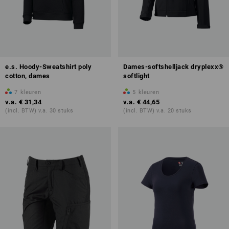
e.s. Hoody-Sweatshirt poly
Dames-softshelljack dryplexx®
cotton, dames
softlight
7
kleuren
5
kleuren
v.a.
€ 31,34
v.a.
€ 44,65
(incl. BTW) v.a. 30 stuks
(incl. BTW) v.a. 20 stuks