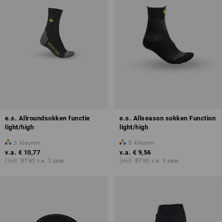
e.s. Allroundsokken functie
e.s. Allseason sokken Function
light/high
light/high
3
kleuren
5
kleuren
v.a.
€ 10,77
v.a.
€ 9,56
(incl. BTW) v.a. 3 paar
(incl. BTW) v.a. 3 paar