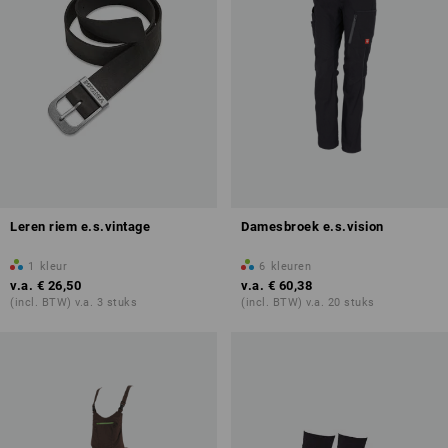
Leren riem e.s.vintage
Damesbroek e.s.vision
1
kleur
6
kleuren
v.a.
€ 26,50
v.a.
€ 60,38
(incl. BTW) v.a. 3 stuks
(incl. BTW) v.a. 20 stuks