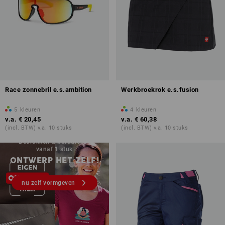
Race zonnebril e.s.ambition
Werkbroekrok e.s.fusion
5
kleuren
4
kleuren
v.a.
€ 20,45
v.a.
€ 60,38
(incl. BTW) v.a. 10 stuks
(incl. BTW) v.a. 10 stuks
Bedrukken & borduren –
vanaf 1 stuk
ONTWERP HET ZELF!
nu zelf vormgeven