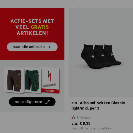
ACTIE-SETS MET
VEEL
GRATIS
ARTIKELEN!
naar alle actiesets
nu configureren
e.s. Allround-sokken Classic
light/mid, per 3
9
kleuren
v.a.
€ 8,35
(incl. BTW) v.a. 5 pakken