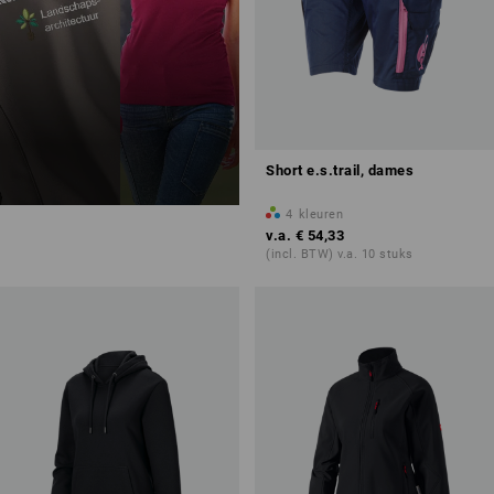
Short e.s.trail, dames
4
kleuren
v.a.
€ 54,33
(incl. BTW) v.a. 10 stuks