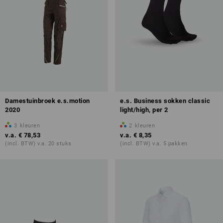
Damestuinbroek e.s.motion
e.s. Business sokken classic
2020
light/high, per 2
3
kleuren
2
kleuren
v.a.
€ 78,53
v.a.
€ 8,35
(incl. BTW) v.a. 20 stuks
(incl. BTW) v.a. 5 pakken