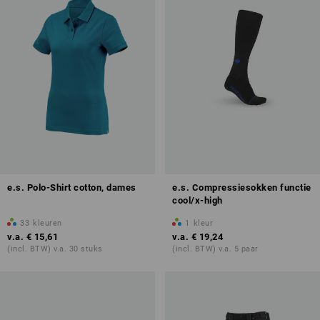
e.s. Polo-Shirt cotton, dames
e.s. Compressiesokken functie
cool/x-high
33
kleuren
1
kleur
v.a.
€ 15,61
v.a.
€ 19,24
(incl. BTW) v.a. 30 stuks
(incl. BTW) v.a. 5 paar