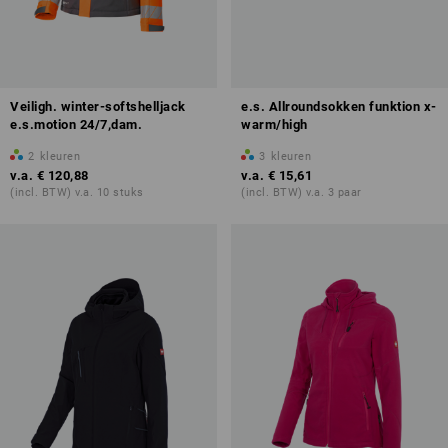
Veiligh. winter-softshelljack
e.s. Allroundsokken funktion x-
e.s.motion 24/7,dam.
warm/high
2
kleuren
3
kleuren
v.a.
€ 120,88
v.a.
€ 15,61
(incl. BTW) v.a. 10 stuks
(incl. BTW) v.a. 3 paar