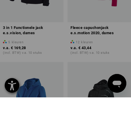
3 in 1 Functionele jack
Fleece capuchonjack
e.s.vision, dames
e.s.motion 2020, dames
5
kleuren
12
kleuren
v.a.
€ 169,28
v.a.
€ 43,44
(incl. BTW) v.a. 10 stuks
(incl. BTW) v.a. 10 stuks