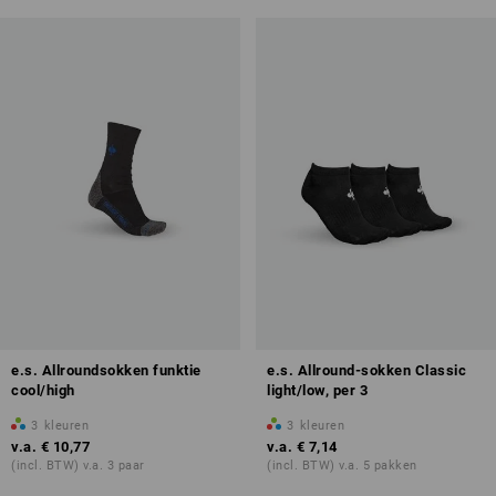
e.s. Allroundsokken funktie
e.s. Allround-sokken Classic
cool/high
light/low, per 3
3
kleuren
3
kleuren
v.a.
€ 10,77
v.a.
€ 7,14
(incl. BTW) v.a. 3 paar
(incl. BTW) v.a. 5 pakken