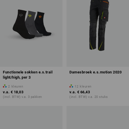
Functionele sokken e.s.trail
Damesbroek e.s.motion 2020
light/high, per 3
2
kleuren
12
kleuren
v.a.
€ 18,03
v.a.
€ 66,43
(incl. BTW) v.a. 3 pakken
(incl. BTW) v.a. 20 stuks