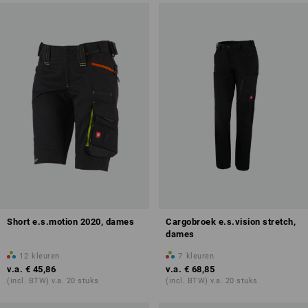
Short e.s.motion 2020, dames
Cargobroek e.s.vision stretch,
dames
12
kleuren
7
kleuren
v.a.
€ 45,86
v.a.
€ 68,85
(incl. BTW) v.a. 20 stuks
(incl. BTW) v.a. 20 stuks