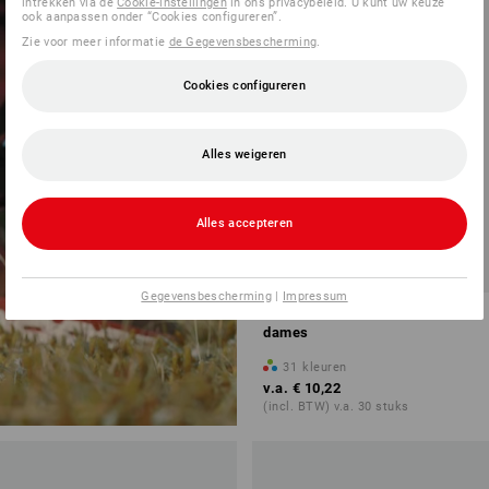
DAMES
intrekken via de
Cookie-instellingen
in ons privacybeleid. U kunt uw keuze
ook aanpassen onder “Cookies configureren”.
Zie voor meer informatie
de Gegevensbescherming
.
nu ontdekken
Cookies configureren
Alles weigeren
Alles accepteren
Gegevensbescherming
|
Impressum
e.s. T-Shirt cotton V-Neck,
dames
31
kleuren
v.a.
€ 10,22
(incl. BTW) v.a. 30 stuks