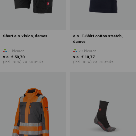
Short e.s.vision, dames
e.s. T-Shirt cotton stretch,
dames
6
kleuren
29
kleuren
v.a.
€ 50,70
v.a.
€ 10,77
(incl. BTW) v.a. 20 stuks
(incl. BTW) v.a. 30 stuks