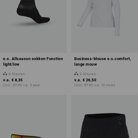
e.s. Allseason sokken Function
Business-blouse e.s.comfort,
light/low
lange mouw
4
kleuren
5
kleuren
v.a.
€ 8,35
v.a.
€ 26,50
(incl. BTW) v.a. 3 paar
(incl. BTW) v.a. 10 stuks