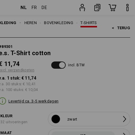
NL
FR
DE
stuk
KLEDING
HEREN
BOVENKLEDING
T-SHIRTS
<   
TERUG
#
89301
e.s. T-Shirt cotton
€ 11,74
incl. BTW
excl. verzendkosten
v.a. 1 stuk:
€ 11,74
v.a. 30 stuks:
€ 10,41
v.a. 100 stuks:
€ 10,04
Levertijd ca. 3-5 werkdagen
KLEUR
zwart
32 uitvoeringen
MAAT