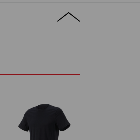
baar op hoge temperaturen, kan tegen een
frisse glans, zelfs na vele draagbeurten.
M
ETAILS
EXTRA'S
RM
95 g/m²)
Niet bleken
Warm strijken