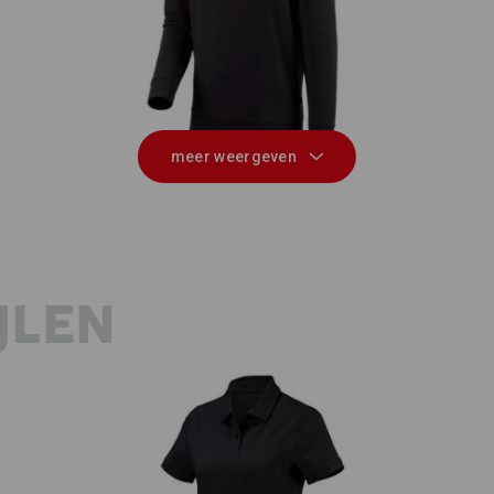
e.s. Sweatshirt poly cotton
e
meer weergeven
JLEN