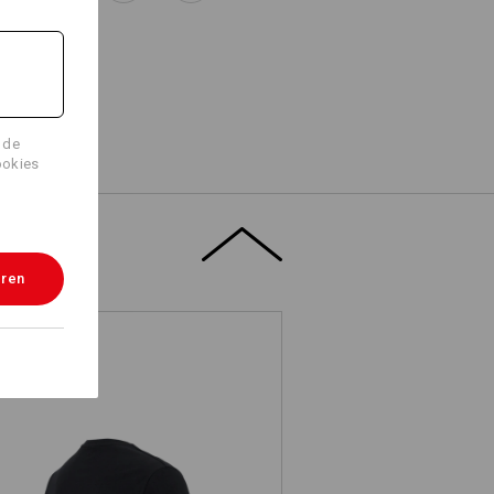
 de
ookies
eren