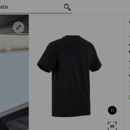
incl. BTW
€ 11,74
XS
excl. verzendkosten