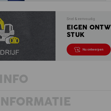
Snel & eenvoudig
EIGEN ONTW
STUK
Nu ontwerpen
INFO
INFORMATIE
Puur katoenen comfort
Tijdloos, decent en absoluut comforta
keuze wanneer u een veelzijdig shirt