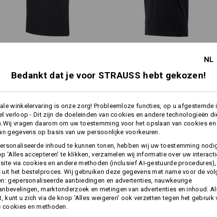
Let alstublieft op bij de maatbepa
Zuiver katoen kan 3-5% krimpen.
e.s. Functioneel T-shirt poly
e.s. T-Shirt cotton V-Neck
NL
Personalisatie:
moderne pasvorm, langer
sport
cotton
lichaam en langere mouw
Bedankt dat je voor STRAUSS hebt gekozen!
Zelf vormgeven
Dezelfde functies:
Dezelfde functies:
e.s. T-Shirt cotton, long fit
le winkelervaring is onze zorg! Probleemloze functies, op u afgestemde 
l verloop - Dit zijn de doeleinden van cookies en andere technologieën di
n.Wij vragen daarom om uw toestemming voor het opslaan van cookies en
an gegevens op basis van uw persoonlijke voorkeuren.
8
8
ersonaliseerde inhoud te kunnen tonen, hebben wij uw toestemming nodi
p 'Alles accepteren' te klikken, verzamelen wij informatie over uw interact
ite via cookies en andere methoden (inclusief AI-gestuurde procedures),
uit het bestelproces. Wij gebruiken deze gegevens met name voor de vo
n: gepersonaliseerde aanbiedingen en advertenties, nauwkeurige
+4 andere functies
+1 andere functie
nbevelingen, marktonderzoek en metingen van advertenties en inhoud. Als
t, kunt u zich via de knop 'Alles weigeren' ook verzetten tegen het gebruik
e cookies en methoden.