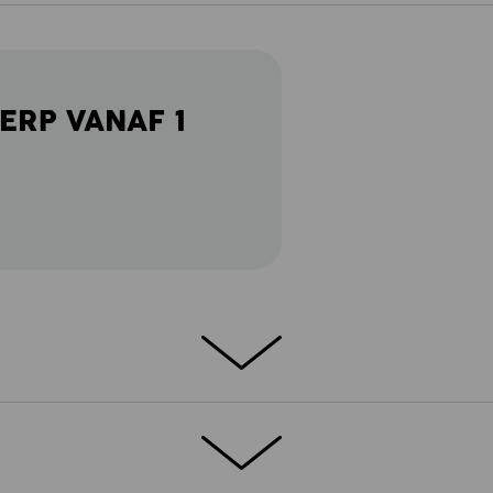
ERP VANAF 1
bel: Het e.s. T-shirt cotton is de perfecte
 aan uw garderobe wilt toevoegen. Het