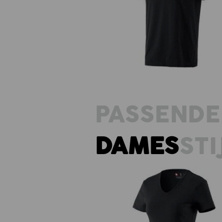
e.s. T-Shirt cotton, long fit
PASSENDE
DAMES
STI