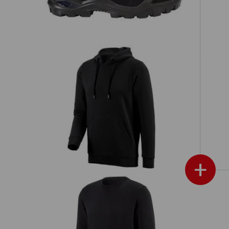
e.s. Hoody-Sweatshirt poly cotton
+