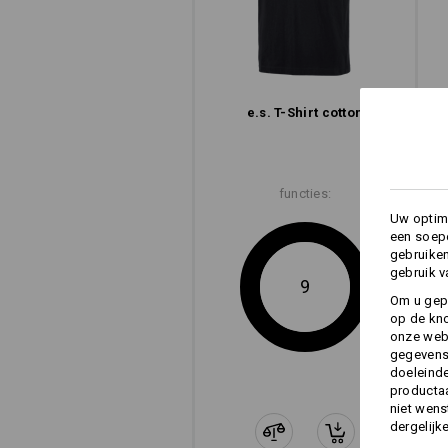
e.s. T-Shirt cotton
moderne
pasvorm
functies:
e.s. T-Shirt cotton
Uw optima
een soepe
gebruike
gebruik v
9
Om u gep
op de kno
onze webs
gegevens 
doeleinde
productaa
niet wens
dergelijk