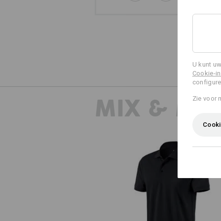
U kunt uw
Cookie-in
configure
MIX & MA
Zie voor 
Cooki
e.s. Polo-Shirt cotton