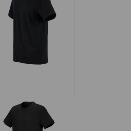
e.s. T-Shirt cotton