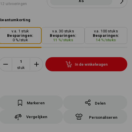
XS
12 uitvoeringen
Kwantumkorting
v.a. 1 stuk
v.a. 30 stuks
v.a. 100 stuks
Besparingen:
Besparingen:
Besparingen:
0
%/
stuk
11
%/
stuks
14
%/
stuks
In de winkelwagen
stuk
Markeren
Delen
Vergelijken
Personaliseren