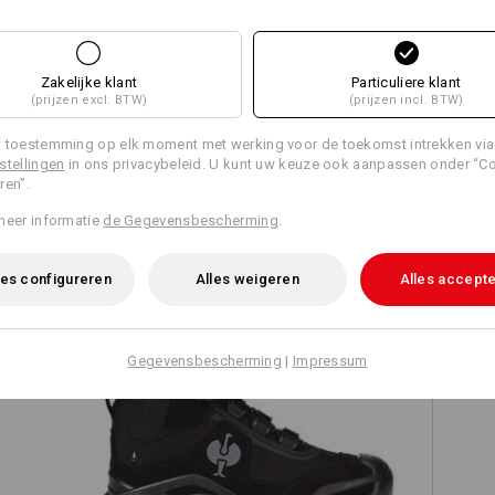
Zakelijke klant
Particuliere klant
Alle details vergelijken
(prijzen excl. BTW)
(prijzen incl. BTW)
 toestemming op elk moment met werking voor de toekomst intrekken via
stellingen
in ons privacybeleid. U kunt uw keuze ook aanpassen onder “C
ren”.
TCH
meer informatie
de Gegevensbescherming
.
es configureren
Alles weigeren
Alles accept
Gegevensbescherming
|
Impressum
S3 Veiligheidsschoenen e.s. Kastra II
mid