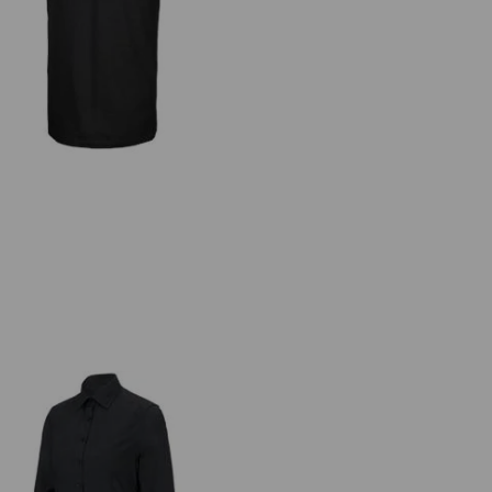
.s. T-Shirt cotton stretch, long fit