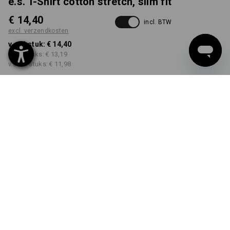
e.s. T-Shirt cotton stretch, slim fit
€ 14,40
incl. BTW
excl. verzendkosten
v.a. 1 stuk:
€ 14,40
v.a. 5 stuks:
€ 13,19
v.a. 30 stuks:
€ 11,98
Levertijd ca. 3-5 werkdagen
KLEUR
MAAT
XS
kiezen
kiezen
zwart
Kwantumkorting
v.a. 1 stuk
v.a. 5 stuks
v.a. 30 stuks
Besparingen:
Besparingen:
Besparingen:
0
%/
stuk
8
%/
stuks
17
%/
stuks