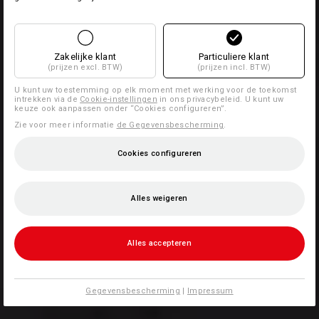
Zakelijke klant
Particuliere klant
(prijzen excl. BTW)
(prijzen incl. BTW)
U kunt uw toestemming op elk moment met werking voor de toekomst
intrekken via de
Cookie-instellingen
in ons privacybeleid. U kunt uw
keuze ook aanpassen onder “Cookies configureren”.
Zie voor meer informatie
de Gegevensbescherming
.
Cookies configureren
Alles weigeren
Alles accepteren
Gegevensbescherming
|
Impressum