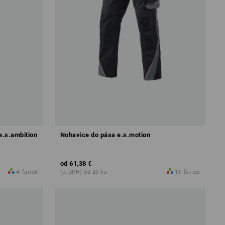
e.s.ambition
Nohavice do pása e.s.motion
od
61,38 €
4
farieb
(v. DPH) od 20 ks
13
farieb