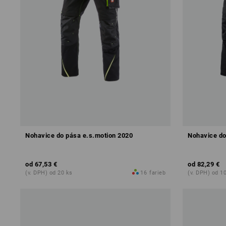
Nohavice do pása e.s.motion 2020
Nohavice do
od
67,53 €
od
82,29 €
(v. DPH) od 20 ks
16
farieb
(v. DPH) od 1