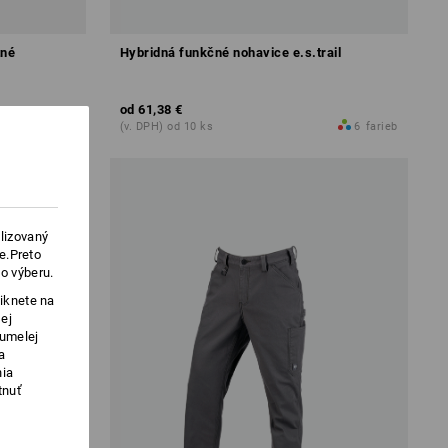
tné
Hybridná funkčné nohavice e.s.trail
od
61,38 €
4
farieb
(v. DPH) od 10 ks
6
farieb
lizovaný
e.Preto
o výberu.
iknete na
ej
 umelej
a
nia
tnuť