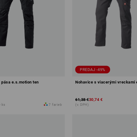
PREDAJ -49%
 pása e.s.motion ten
Nohavice s viacerými vreckami 
61,38 €
30,74 €
0 ks
7
farieb
(v. DPH)