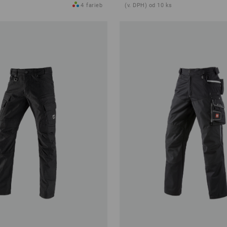
4
farieb
(v. DPH) od 10 ks