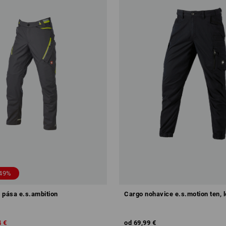
49%
 pása e.s.ambition
Cargo nohavice e.s.motion ten, l
4 €
od
69,99 €