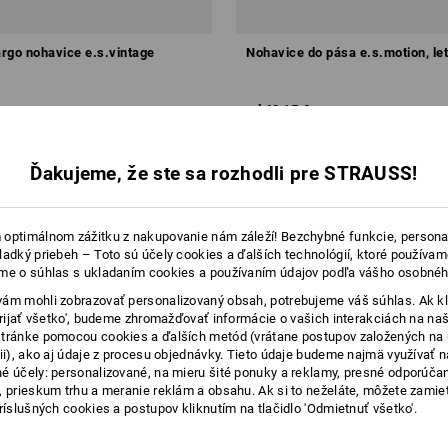
rgo nohavice e.s.vintage
Nohavice do pása e.s.motion, le
od
60,15 €
0 ks
5
farieb
(v. DPH) od 10 ks
Ďakujeme, že ste sa rozhodli pre STRAUSS!
optimálnom zážitku z nakupovanie nám záleží! Bezchybné funkcie, persona
ladký priebeh – Toto sú účely cookies a ďalších technológií, ktoré používam
me o súhlas s ukladaním cookies a používaním údajov podľa vášho osobnéh
ám mohli zobrazovať personalizovaný obsah, potrebujeme váš súhlas. Ak kl
'Prijať všetko', budeme zhromažďovať informácie o vašich interakciách na naš
tránke pomocou cookies a ďalších metód (vrátane postupov založených na
cii), ako aj údaje z procesu objednávky. Tieto údaje budeme najmä využívať n
é účely: personalizované, na mieru šité ponuky a reklamy, presné odporúča
, prieskum trhu a meranie reklám a obsahu. Ak si to neželáte, môžete zamie
príslušných cookies a postupov kliknutím na tlačidlo 'Odmietnuť všetko'.