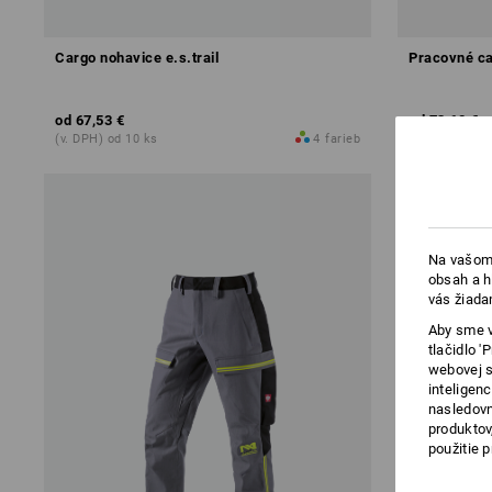
Cargo nohavice e.s.trail
Pracovné ca
od
67,53 €
od
73,68 €
(v. DPH) od 10 ks
4
farieb
(v. DPH) od 1
Na vašom 
obsah a h
vás žiada
Aby sme v
tlačidlo 
webovej s
inteligen
nasledovn
produktov
použitie 