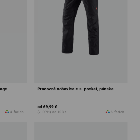
tage
Pracovné nohavice e.s. pocket, pánske
od
69,99 €
4
farieb
(v. DPH) od 10 ks
6
farieb