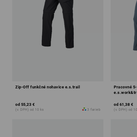
Zip-Off funkčné nohavice e.s.trail
Pracovné 5-
e.s.work&tr
od
55,23 €
od
61,38 €
(v. DPH) od 10 ks
3
farieb
(v. DPH) od 1