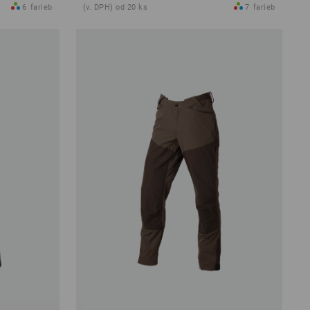
6
farieb
(v. DPH) od 20 ks
7
farieb