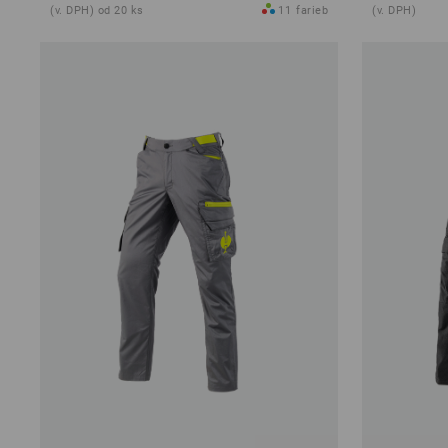
(v. DPH) od 20 ks
11
farieb
(v. DPH)