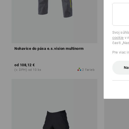
Svoj súhl
cookie
v n
časti „Na
Nohavice do pása e.s.vision multinorm
Nohavice do
Pre viac 
od
108,12 €
od
89,67 €
Na
(v. DPH) od 10 ks
2
farieb
(v. DPH) od 1