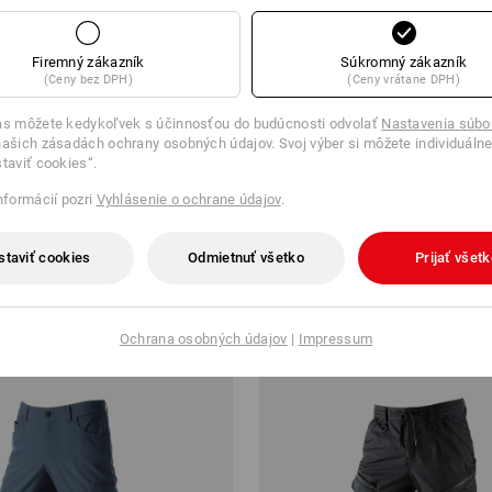
Firemný zákazník
Súkromný zákazník
(Ceny bez DPH)
(Ceny vrátane DPH)
as môžete kedykoľvek s účinnosťou do budúcnosti odvolať
Nastavenia súbo
ašich zásadách ochrany osobných údajov. Svoj výber si môžete individuálne
staviť cookies“.
 pása e.s.motion ten tool-pouch
Nohavice do pása e.s.concrete l
informácií pozri
Vyhlásenie o ochrane údajov
.
od
67,53 €
staviť cookies
Odmietnuť všetko
Prijať všet
0 ks
5
farieb
(v. DPH) od 10 ks
Ochrana osobných údajov
|
Impressum