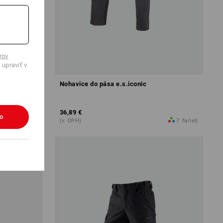
rov
 upraviť v
ight
Nohavice do pása e.s.iconic
36,89 €
ko
5
farieb
(v. DPH)
7
farieb