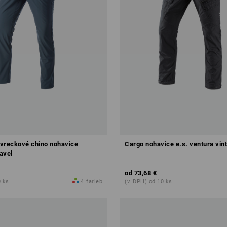
vreckové chino nohavice
Cargo nohavice e.s. ventura vin
avel
od
73,68 €
0 ks
4
farieb
(v. DPH) od 10 ks