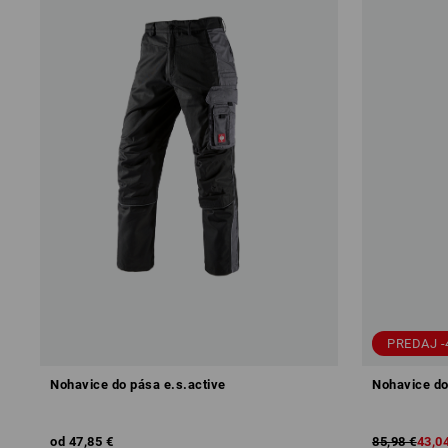
PREDAJ -
Nohavice do pása e.s.active
Nohavice do
od
47,85 €
85,98 €
43,0