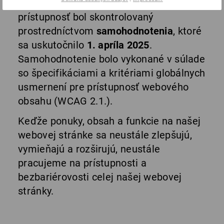
spoločnosti Strauss s požiadavkami na
prístupnosť bol skontrolovaný
prostredníctvom
samohodnotenia
, ktoré
sa uskutočnilo
1. apríla 2025
.
Samohodnotenie bolo vykonané v súlade
so špecifikáciami a kritériami globálnych
usmernení pre prístupnosť webového
obsahu (WCAG 2.1.).
Keďže ponuky, obsah a funkcie na našej
webovej stránke sa neustále zlepšujú,
vymieňajú a rozširujú, neustále
pracujeme na prístupnosti a
bezbariérovosti celej našej webovej
stránky.