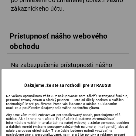
po prihlásení do chránenej oblasti vášho
zákazníckeho účtu.
Prístupnosť nášho webového
obchodu
Na zabezpečenie prístupnosti nášho
internetového obchodu sme zaviedli
najmä tieto opatrenia:
Ďakujeme, že ste sa rozhodli pre STRAUSS!
Alternatívne texty pre obrázky
: Všetky
Na vašom optimálnom zážitku z nakupovanie nám záleží! Bezchybné funkcie,
relevantné obrázky a ikony sú vybavené
personalizovaný obsah a hladký priebeh – Toto sú účely cookies a ďalších
alternatívnymi textami.
technológií, ktoré používame.Preto vás žiadame o súhlas s ukladaním
cookies a používaním údajov podľa vášho osobného výberu.
Navigácia pomocou kariet
: Naša
Aby sme vám mohli zobrazovať personalizovaný obsah, potrebujeme váš
webová stránka umožňuje použiteľnú
súhlas. Ak kliknete na tlačidlo 'Prijať všetko', budeme zhromažďovať
navigáciu pomocou klávesnice.
informácie o vašich interakciách na našej webovej stránke pomocou cookies
a ďalších metód (vrátane postupov založených na umelej inteligencii), ako aj
Používatelia majú prístup ku všetkým
údaje z procesu objednávky. Tieto údaje budeme najmä využívať na
interaktívnym prvkom, ako sú odkazy,
nasledovné účely: personalizované, na mieru šité ponuky a reklamy, presné