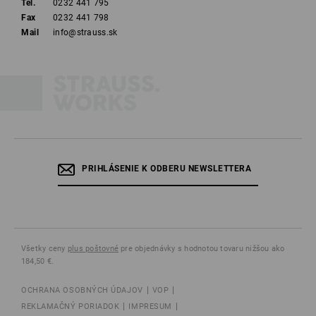
Tel.
0232 441 795
Fax
0232 441 798
Mail
info@strauss.sk
PRIHLÁSENIE K ODBERU NEWSLETTERA
Všetky ceny
plus poštovné
pre objednávky s hodnotou tovaru nižšou ako
184,50 €.
OCHRANA OSOBNÝCH ÚDAJOV
VOP
REKLAMAČNÝ PORIADOK
IMPRESUM