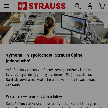
Výmena – v spoločnosti Strauss úplne
jednoduchá!
Vrátiť alebo vymeniť zakúpený tovar je možné v lehote
30
kalendárnych
dní (výnimky uvedené nižšie).
Poznámka:
Náklady súvisiace s vrátením alebo výmenou tovaru znáša
zákazník.
Vrátenie a výmena – rýchle a ľahké
Ku každému balíku je priložená návratka. Kompletne vyplňte