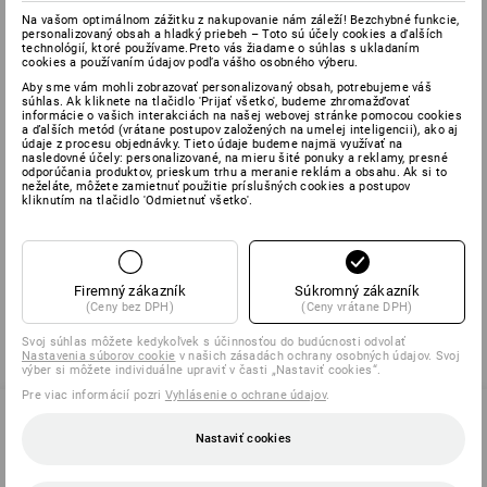
Na vašom optimálnom zážitku z nakupovanie nám záleží! Bezchybné funkcie,
personalizovaný obsah a hladký priebeh – Toto sú účely cookies a ďalších
technológií, ktoré používame.Preto vás žiadame o súhlas s ukladaním
cookies a používaním údajov podľa vášho osobného výberu.
Reklamácia
Aby sme vám mohli zobrazovať personalizovaný obsah, potrebujeme váš
súhlas. Ak kliknete na tlačidlo 'Prijať všetko', budeme zhromažďovať
V prípade, že sa na výrobku objaví chyba, kvôli ktorej ho
informácie o vašich interakciách na našej webovej stránke pomocou cookies
ďalej nie je možné plnohodnotne používať, máte právo ho
a ďalších metód (vrátane postupov založených na umelej inteligencii), ako aj
údaje z procesu objednávky. Tieto údaje budeme najmä využívať na
reklamovať. Po objavení takejto chyby sa na nás môžete
nasledovné účely: personalizované, na mieru šité ponuky a reklamy, presné
obrátiť prostredníctvom e-mailu s vyplneným
odporúčania produktov, prieskum trhu a meranie reklám a obsahu. Ak si to
neželáte, môžete zamietnuť použitie príslušných cookies a postupov
reklamačným formulárom:
kliknutím na tlačidlo 'Odmietnuť všetko'.
Stiahnuť reklamačný formulár
Firemný zákazník
Súkromný zákazník
(Ceny bez DPH)
(Ceny vrátane DPH)
Zobraziť reklamačný poriadok
Svoj súhlas môžete kedykoľvek s účinnosťou do budúcnosti odvolať
Nastavenia súborov cookie
v našich zásadách ochrany osobných údajov. Svoj
výber si môžete individuálne upraviť v časti „Nastaviť cookies“.
Pre viac informácií pozri
Vyhlásenie o ochrane údajov
.
Nastaviť cookies
0232 441 795