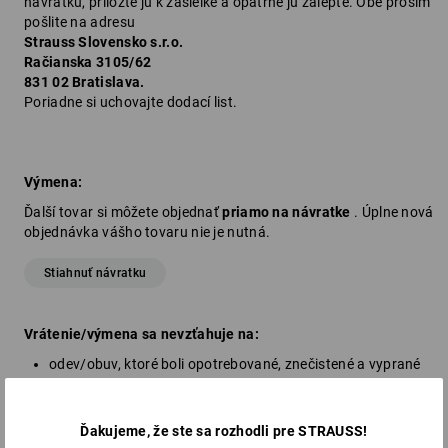
návratku, priložte ju k zásielke a opatrne ju zalepte. Obe prosím
pošlite na adresu
Strauss Slovensko s.r.o.
Račianska 3105/62
831 02 Bratislava.
Poriadne si uchovajte dodací list.
Výmena:
Ďalší tovar si môžete objednať
priamo na návratke
. Úplne nová
objednávka vášho tovaru nie je nutná.
Stiahnuť návratku
Vrátenie/výmena sa nevzťahuje na:
odev/obuv, ktoré boli opotrebované, znečistené a vyprané
otvorené balenie technického tovaru (náplne do tlačiarní,
vreckové kalkulačky atď.)
špeciálne vyhotovenia (tovar na mieru)
Ďakujeme, že ste sa rozhodli pre STRAUSS!