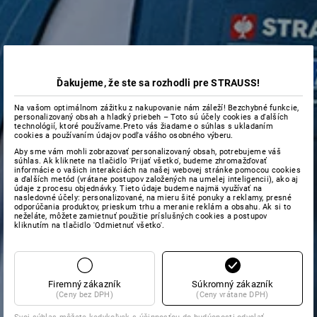
Ďakujeme, že ste sa rozhodli pre STRAUSS!
Na vašom optimálnom zážitku z nakupovanie nám záleží! Bezchybné funkcie,
personalizovaný obsah a hladký priebeh – Toto sú účely cookies a ďalších
technológií, ktoré používame.Preto vás žiadame o súhlas s ukladaním
cookies a používaním údajov podľa vášho osobného výberu.
Aby sme vám mohli zobrazovať personalizovaný obsah, potrebujeme váš
súhlas. Ak kliknete na tlačidlo 'Prijať všetko', budeme zhromažďovať
informácie o vašich interakciách na našej webovej stránke pomocou cookies
a ďalších metód (vrátane postupov založených na umelej inteligencii), ako aj
údaje z procesu objednávky. Tieto údaje budeme najmä využívať na
nasledovné účely: personalizované, na mieru šité ponuky a reklamy, presné
odporúčania produktov, prieskum trhu a meranie reklám a obsahu. Ak si to
neželáte, môžete zamietnuť použitie príslušných cookies a postupov
kliknutím na tlačidlo 'Odmietnuť všetko'.
Firemný zákazník
Súkromný zákazník
(Ceny bez DPH)
(Ceny vrátane DPH)