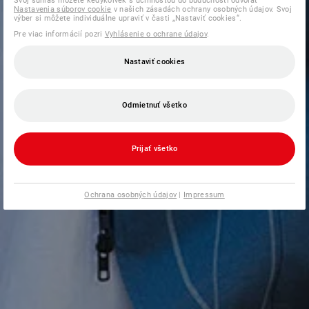
Svoj súhlas môžete kedykoľvek s účinnosťou do budúcnosti odvolať
Nastavenia súborov cookie
v našich zásadách ochrany osobných údajov. Svoj
výber si môžete individuálne upraviť v časti „Nastaviť cookies“.
Pre viac informácií pozri
Vyhlásenie o ochrane údajov
.
Nastaviť cookies
Odmietnuť všetko
Prijať všetko
Ochrana osobných údajov
|
Impressum