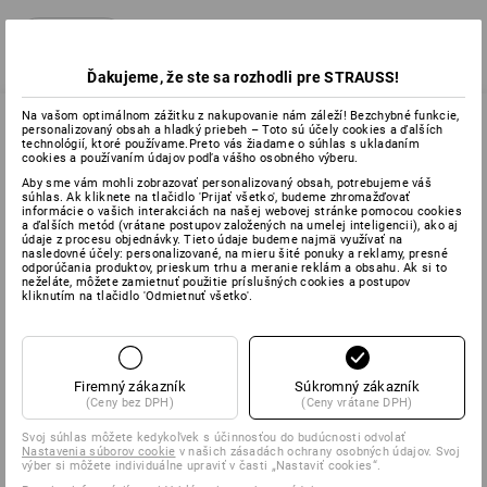
Späť
Ďakujeme, že ste sa rozhodli pre STRAUSS!
Na vašom optimálnom zážitku z nakupovanie nám záleží! Bezchybné funkcie,
personalizovaný obsah a hladký priebeh – Toto sú účely cookies a ďalších
technológií, ktoré používame.Preto vás žiadame o súhlas s ukladaním
cookies a používaním údajov podľa vášho osobného výberu.
0232 441 795
Aby sme vám mohli zobrazovať personalizovaný obsah, potrebujeme váš
súhlas. Ak kliknete na tlačidlo 'Prijať všetko', budeme zhromažďovať
informácie o vašich interakciách na našej webovej stránke pomocou cookies
a ďalších metód (vrátane postupov založených na umelej inteligencii), ako aj
ZÁKAZNÍCKY SERVIS
údaje z procesu objednávky. Tieto údaje budeme najmä využívať na
nasledovné účely: personalizované, na mieru šité ponuky a reklamy, presné
odporúčania produktov, prieskum trhu a meranie reklám a obsahu. Ak si to
neželáte, môžete zamietnuť použitie príslušných cookies a postupov
SPOLOČNOSŤ
kliknutím na tlačidlo 'Odmietnuť všetko'.
INFORMÁCIE
Firemný zákazník
Súkromný zákazník
SPÔSOBY PLATBY
(Ceny bez DPH)
(Ceny vrátane DPH)
Svoj súhlas môžete kedykoľvek s účinnosťou do budúcnosti odvolať
Nastavenia súborov cookie
v našich zásadách ochrany osobných údajov. Svoj
výber si môžete individuálne upraviť v časti „Nastaviť cookies“.