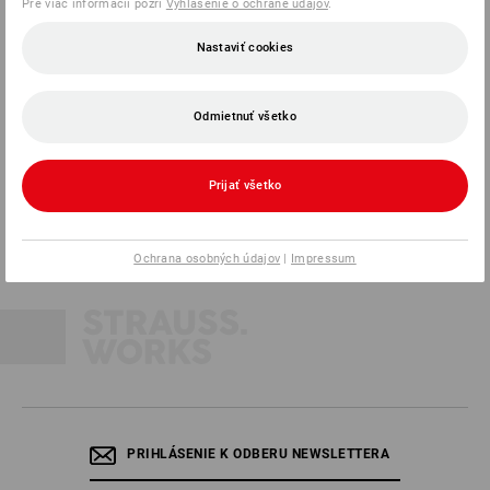
Pre viac informácií pozri
Vyhlásenie o ochrane údajov
.
Nastaviť cookies
Strauss Slovensko s.r.o.
Odmietnuť všetko
Račianska 3105/62
831 02 Bratislava
Prijať všetko
Tel.
0232 441 795
Fax
0232 441 798
Mail
info@strauss.sk
Ochrana osobných údajov
|
Impressum
PRIHLÁSENIE K ODBERU NEWSLETTERA