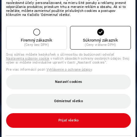
nasledovné účely: personalizované, na mieru šité ponuky a reklamy, presné
odporúčania produktov, prieskum trhu a meranie reklám a obsahu. Ak si to
neželáte, môžete zamietnuť použitie príslušných cookies a postupov
kliknutím na tlačidlo 'Odmietnuť všetko'.
Firemný zákazník
Súkromný zákazník
(Ceny bez DPH)
(Ceny vrátane DPH)
Svoj súhlas môžete kedykoľvek s účinnosťou do budúcnosti odvolať
Nastavenia súborov cookie
v našich zásadách ochrany osobných údajov. Svoj
výber si môžete individuálne upraviť v časti „Nastaviť cookies“.
Pre viac informácií pozri
Vyhlásenie o ochrane údajov
.
Nastaviť cookies
Odmietnuť všetko
Prijať všetko