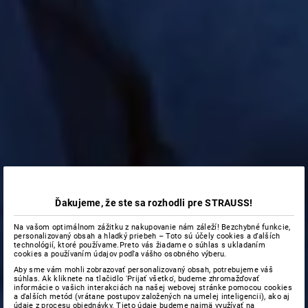
Ďakujeme, že ste sa rozhodli pre STRAUSS!
Na vašom optimálnom zážitku z nakupovanie nám záleží! Bezchybné funkcie,
personalizovaný obsah a hladký priebeh – Toto sú účely cookies a ďalších
technológií, ktoré používame.Preto vás žiadame o súhlas s ukladaním
cookies a používaním údajov podľa vášho osobného výberu.
Aby sme vám mohli zobrazovať personalizovaný obsah, potrebujeme váš
súhlas. Ak kliknete na tlačidlo 'Prijať všetko', budeme zhromažďovať
informácie o vašich interakciách na našej webovej stránke pomocou cookies
a ďalších metód (vrátane postupov založených na umelej inteligencii), ako aj
údaje z procesu objednávky. Tieto údaje budeme najmä využívať na