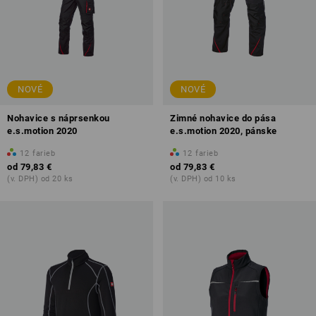
NOVÉ
NOVÉ
Nohavice s náprsenkou
Zimné nohavice do pása
e.s.motion 2020
e.s.motion 2020, pánske
12
farieb
12
farieb
od
79,83 €
od
79,83 €
(v. DPH) od 20 ks
(v. DPH) od 10 ks