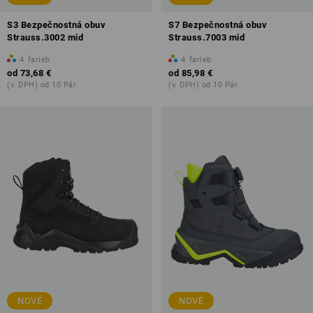
S3 Bezpečnostná obuv
S7 Bezpečnostná obuv
Strauss.3002 mid
Strauss.7003 mid
4
farieb
4
farieb
od
73,68 €
od
85,98 €
(v. DPH) od 10 Pár
(v. DPH) od 10 Pár
NOVÉ
NOVÉ