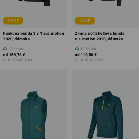
NOVÉ
NOVÉ
Funkčná bunda 3 v 1 e.s.motion
Zimná softshellová bunda
2020, dámska
e.s.motion 2020, dámska
12
farieb
12
farieb
od
159,78 €
od
110,58 €
(v. DPH) od 10 ks
(v. DPH) od 10 ks