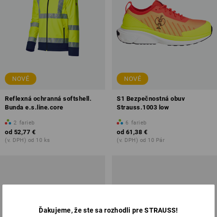
NOVÉ
NOVÉ
Reflexná ochranná softshell.
S1 Bezpečnostná obuv
Bunda e.s.line.core
Strauss.1003 low
2
farieb
6
farieb
od
52,77 €
od
61,38 €
(v. DPH) od 10 ks
(v. DPH) od 10 Pár
Ďakujeme, že ste sa rozhodli pre STRAUSS!