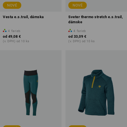
NOVÉ
NOVÉ
Vesta e.s.trail, dámska
Sveter thermo stretch e.s.trail,
dámske
4
farieb
4
farieb
od
49,08 €
od
33,09 €
(v. DPH) od 10 ks
(v. DPH) od 10 ks