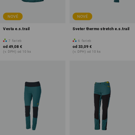
NOVÉ
NOVÉ
Vesta e.s.trail
Sveter thermo stretch e.s.trail
7
farieb
6
farieb
od
49,08 €
od
33,09 €
(v. DPH) od 10 ks
(v. DPH) od 10 ks