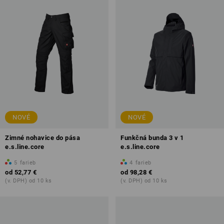
NOVÉ
NOVÉ
Zimné nohavice do pása
Funkčná bunda 3 v 1
e.s.line.core
e.s.line.core
5
farieb
4
farieb
od
52,77 €
od
98,28 €
(v. DPH) od 10 ks
(v. DPH) od 10 ks