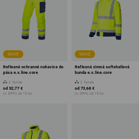
NOVÉ
NOVÉ
Reflexné ochranné nohavice do
Reflexná zimná softshellová
pása e.s.line.core
bunda e.s.line.core
2
farieb
2
farieb
od
52,77 €
od
73,68 €
(v. DPH) od 10 ks
(v. DPH) od 10 ks