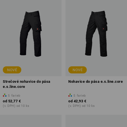
NOVÉ
NOVÉ
Strečové nohavice do pása
Nohavice do pása e.s.line.core
e.s.line.core
5
farieb
5
farieb
od
52,77 €
od
42,93 €
(v. DPH) od 10 ks
(v. DPH) od 10 ks