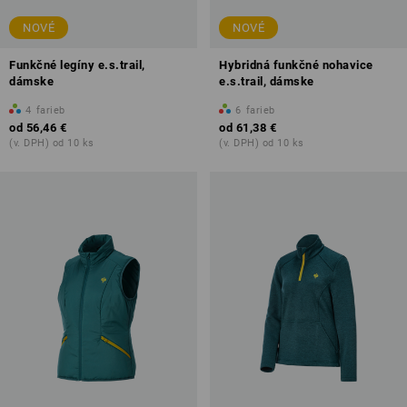
NOVÉ
NOVÉ
Funkčné legíny e.s.trail,
Hybridná funkčné nohavice
dámske
e.s.trail, dámske
4
farieb
6
farieb
od
56,46 €
od
61,38 €
(v. DPH) od 10 ks
(v. DPH) od 10 ks