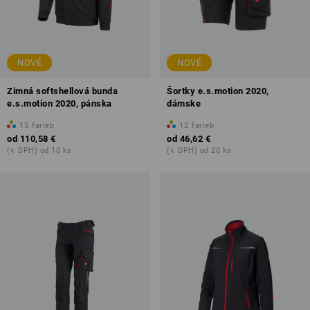
NOVÉ
NOVÉ
Zimná softshellová bunda
Šortky e.s.motion 2020,
e.s.motion 2020, pánska
dámske
15
farieb
12
farieb
od
110,58 €
od
46,62 €
(v. DPH) od 10 ks
(v. DPH) od 20 ks