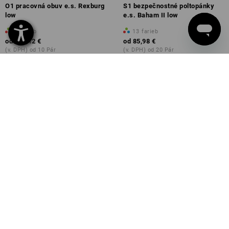
O1 pracovná obuv e.s. Rexburg
S1 bezpečnostné poltopánky
low
e.s. Baham II low
9
farieb
13
farieb
od
108,12 €
od
85,98 €
(v. DPH) od 10 Pár
(v. DPH) od 20 Pár
NOVÉ
NOVÉ
S3 bezpečnostná obuv e.s.
Viacúčelová obuv Strauss.0900