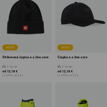
NOVÉ
NOVÉ
Štrikovaná čapica e.s.line.core
Čiapka e.s.line.core
3
farieb
3
farieb
od
12,18 €
od
12,18 €
(v. DPH) od 3 ks
(v. DPH) od 3 ks