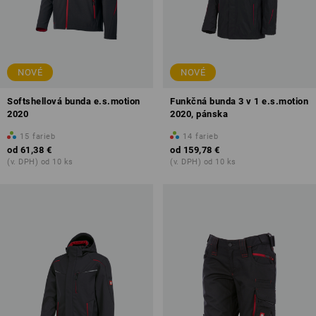
NOVÉ
NOVÉ
Softshellová bunda e.s.motion
Funkčná bunda 3 v 1 e.s.motion
2020
2020, pánska
15
farieb
14
farieb
od
61,38 €
od
159,78 €
(v. DPH) od 10 ks
(v. DPH) od 10 ks