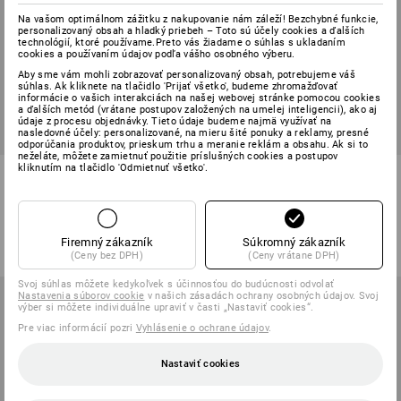
Na vašom optimálnom zážitku z nakupovanie nám záleží! Bezchybné funkcie,
personalizovaný obsah a hladký priebeh – Toto sú účely cookies a ďalších
technológií, ktoré používame.Preto vás žiadame o súhlas s ukladaním
cookies a používaním údajov podľa vášho osobného výberu.
Aby sme vám mohli zobrazovať personalizovaný obsah, potrebujeme váš
súhlas. Ak kliknete na tlačidlo 'Prijať všetko', budeme zhromažďovať
informácie o vašich interakciách na našej webovej stránke pomocou cookies
a ďalších metód (vrátane postupov založených na umelej inteligencii), ako aj
údaje z procesu objednávky. Tieto údaje budeme najmä využívať na
nasledovné účely: personalizované, na mieru šité ponuky a reklamy, presné
NOVÉ
NOVÉ
odporúčania produktov, prieskum trhu a meranie reklám a obsahu. Ak si to
neželáte, môžete zamietnuť použitie príslušných cookies a postupov
kliknutím na tlačidlo 'Odmietnuť všetko'.
S1 Bezpečnostná obuv
S1 Bezpečnostná obuv
Strauss.1003 mid
Strauss.1004 low
6
farieb
5
farieb
od
67,53 €
od
51,54 €
Firemný zákazník
Súkromný zákazník
(v. DPH) od 10 Pár
(v. DPH) od 10 Pár
(Ceny bez DPH)
(Ceny vrátane DPH)
Svoj súhlas môžete kedykoľvek s účinnosťou do budúcnosti odvolať
Nastavenia súborov cookie
v našich zásadách ochrany osobných údajov. Svoj
výber si môžete individuálne upraviť v časti „Nastaviť cookies“.
Pre viac informácií pozri
Vyhlásenie o ochrane údajov
.
Nastaviť cookies