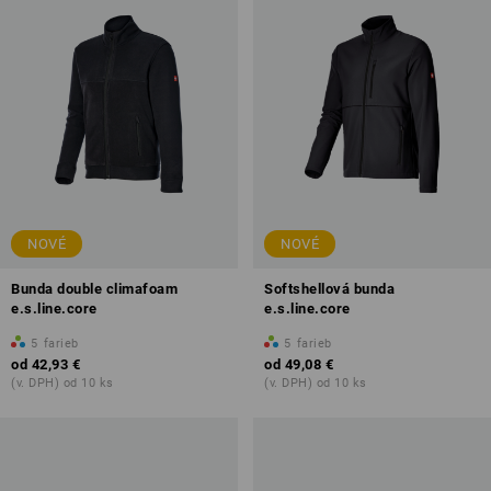
NOVÉ
NOVÉ
Bunda double climafoam
Softshellová bunda
e.s.line.core
e.s.line.core
5
farieb
5
farieb
od
42,93 €
od
49,08 €
(v. DPH) od 10 ks
(v. DPH) od 10 ks