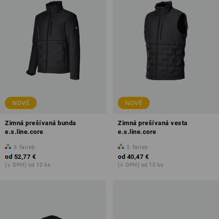
NOVÉ
NOVÉ
Zimná prešívaná bunda
Zimná prešívaná vesta
e.s.line.core
e.s.line.core
5
farieb
5
farieb
od
52,77 €
od
40,47 €
(v. DPH) od 10 ks
(v. DPH) od 10 ks