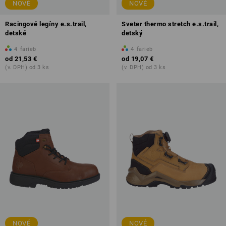
NOVÉ
NOVÉ
Racingové legíny e.s.trail,
Sveter thermo stretch e.s.trail,
detské
detský
4
farieb
4
farieb
od
21,53 €
od
19,07 €
(v. DPH) od 3 ks
(v. DPH) od 3 ks
NOVÉ
NOVÉ