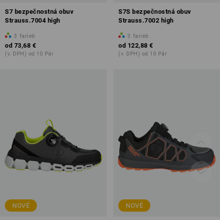
S7 bezpečnostná obuv
S7S bezpečnostná obuv
Strauss.7004 high
Strauss.7002 high
3
farieb
3
farieb
od
73,68 €
od
122,88 €
(v. DPH) od 10 Pár
(v. DPH) od 10 Pár
NOVÉ
NOVÉ