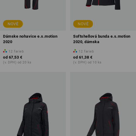
NOVÉ
NOVÉ
Dámske nohavice e.s.motion
Softshellová bunda e.s.motion
2020
2020, dámska
12
farieb
12
farieb
od
67,53 €
od
61,38 €
(v. DPH) od 20 ks
(v. DPH) od 10 ks