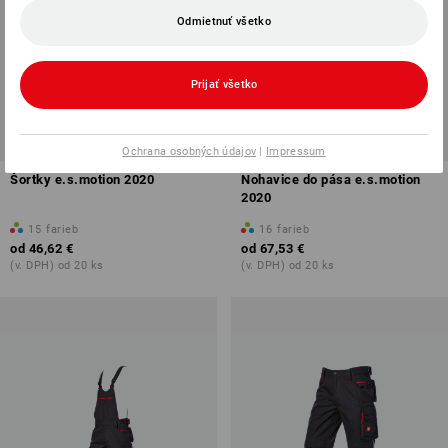
Odmietnuť všetko
Prijať všetko
NOVÉ
NOVÉ
Ochrana osobných údajov
|
Impressum
Šortky e.s.motion 2020
Nohavice do pása e.s.motion
2020
15
farieb
16
farieb
od
46,62 €
od
67,53 €
(v. DPH) od 20 ks
(v. DPH) od 20 ks