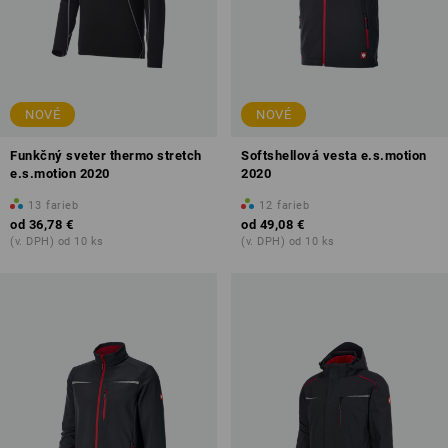
NOVÉ
NOVÉ
Funkčný sveter thermo stretch
Softshellová vesta e.s.motion
e.s.motion 2020
2020
13
farieb
12
farieb
od
36,78 €
od
49,08 €
(v. DPH) od 10 ks
(v. DPH) od 10 ks