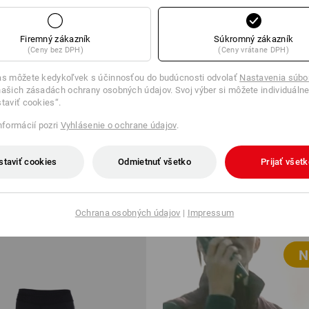
Firemný zákazník
Súkromný zákazník
(Ceny bez DPH)
(Ceny vrátane DPH)
as môžete kedykoľvek s účinnosťou do budúcnosti odvolať
Nastavenia súbo
ašich zásadách ochrany osobných údajov. Svoj výber si môžete individuálne
staviť cookies“.
informácií pozri
Vyhlásenie o ochrane údajov
.
 ponožky e.s. Classic
Slnečné okuliare Race e.s.ambit
ks
staviť cookies
Odmietnuť všetko
Prijať všet
od
20,79 €
Balík
9
farieb
(v. DPH) od 10 ks
Ochrana osobných údajov
|
Impressum
N