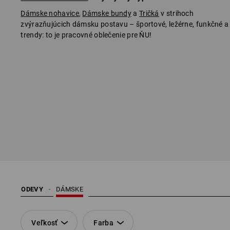
Dámske nohavice
,
Dámske bundy
a
Tričká
v strihoch
zvýrazňujúcich dámsku postavu – športové, ležérne, funkčné a
trendy: to je pracovné oblečenie pre ŇU!
ODEVY
DÁMSKE
Veľkosť
Farba