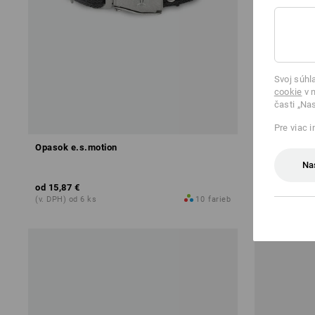
Svoj súhl
cookie
v n
časti „Na
Pre viac 
Opasok e.s.motion
Univerzálne
light/high,3 
Na
od
15,87 €
od
9,72 €
(v. DPH) od 6 ks
10
farieb
(v. DPH) od 5 