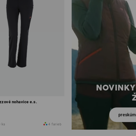
NOVINKY
zzové nohavice e.s.
preskúm
0 ks
4
farieb