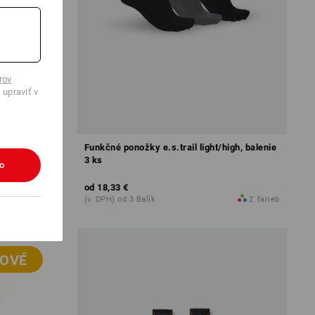
rov
 upraviť v
ion
Funkčné ponožky e.s.trail light/high, balenie
3 ks
ko
od
18,33 €
5
farieb
(v. DPH) od 3 Balík
2
farieb
OVÉ