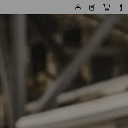
žiek
ďalšie filtre
Obľúbenosť
E