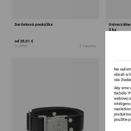
Darčeková poukážka
Univerzálne 
3 ks
od
25,01 €
od
8,49 €
(v. DPH)
2
Varianty
(v. DPH) od 5 
Na vašom 
obsah a h
vás žiada
Aby sme v
tlačidlo 
webovej s
inteligen
nasledovn
produktov
použitie 