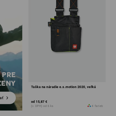
 PRE
ŽENY
Taška na náradie e.s.motion 2020, veľká
ať
od
15,87 €
(v. DPH) od 6 ks
4
farieb