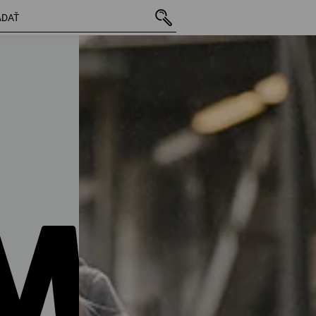
528 polo
MSK