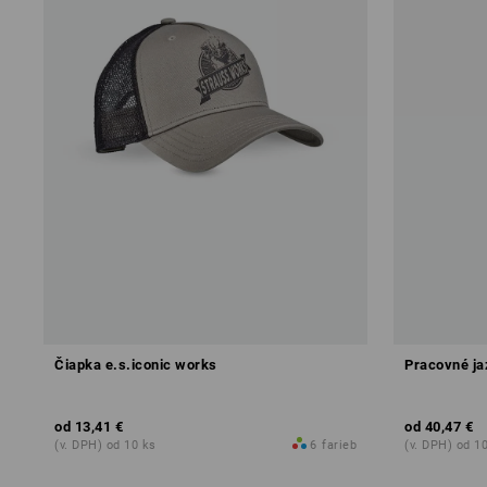
Čiapka e.s.iconic works
Pracovné ja
od
13,41 €
od
40,47 €
(v. DPH) od 10 ks
6
farieb
(v. DPH) od 1