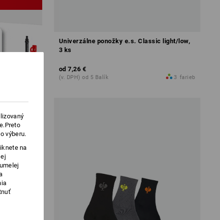
Univerzálne ponožky e.s. Classic light/low,
3 ks
od
7,26 €
(v. DPH) od 5 Balík
3
farieb
lizovaný
e.Preto
o výberu.
iknete na
ej
 umelej
a
nia
tnuť