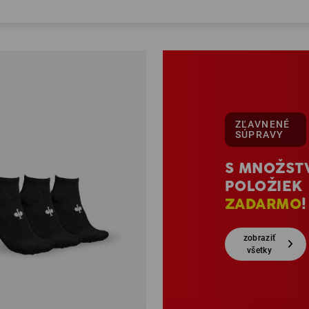
ZĽAVNENÉ
SÚPRAVY
S MNOŽST
POLOŽIEK
ZADARMO
!
zobraziť
všetky
akciové
súpravy