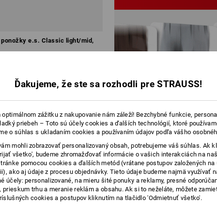
ponožky e.s. Classic light/mid,
Balík
9
farieb
Ďakujeme, že ste sa rozhodli pre STRAUSS!
optimálnom zážitku z nakupovanie nám záleží! Bezchybné funkcie, persona
ladký priebeh – Toto sú účely cookies a ďalších technológií, ktoré používam
me o súhlas s ukladaním cookies a používaním údajov podľa vášho osobnéh
ám mohli zobrazovať personalizovaný obsah, potrebujeme váš súhlas. Ak kl
upraviť túto súpravu
'Prijať všetko', budeme zhromažďovať informácie o vašich interakciách na naš
tránke pomocou cookies a ďalších metód (vrátane postupov založených na
cii), ako aj údaje z procesu objednávky. Tieto údaje budeme najmä využívať n
é účely: personalizované, na mieru šité ponuky a reklamy, presné odporúča
, prieskum trhu a meranie reklám a obsahu. Ak si to neželáte, môžete zamie
príslušných cookies a postupov kliknutím na tlačidlo 'Odmietnuť všetko'.