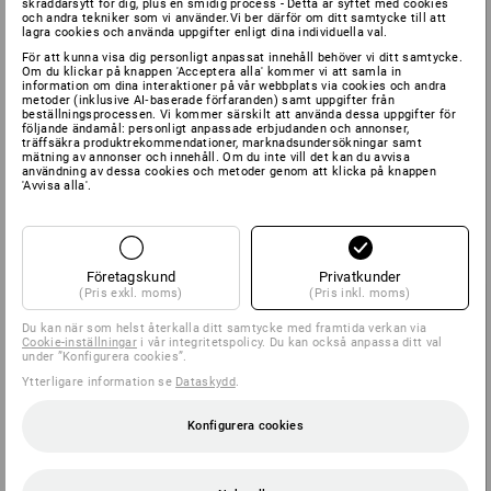
skräddarsytt för dig, plus en smidig process - Detta är syftet med cookies
och andra tekniker som vi använder.Vi ber därför om ditt samtycke till att
8
färger
lagra cookies och använda uppgifter enligt dina individuella val.
från
811,25 kr
För att kunna visa dig personligt anpassat innehåll behöver vi ditt samtycke.
(inkl. moms) från 10 Par
Om du klickar på knappen 'Acceptera alla' kommer vi att samla in
information om dina interaktioner på vår webbplats via cookies och andra
metoder (inklusive AI‑baserade förfaranden) samt uppgifter från
beställningsprocessen. Vi kommer särskilt att använda dessa uppgifter för
följande ändamål: personligt anpassade erbjudanden och annonser,
träffsäkra produktrekommendationer, marknadsundersökningar samt
mätning av annonser och innehåll. Om du inte vill det kan du avvisa
användning av dessa cookies och metoder genom att klicka på knappen
'Avvisa alla'.
Företagskund
Privatkunder
(Pris exkl. moms)
(Pris inkl. moms)
Du kan när som helst återkalla ditt samtycke med framtida verkan via
Cookie-inställningar
i vår integritetspolicy. Du kan också anpassa ditt val
under ”Konfigurera cookies”.
Ytterligare information se
Dataskydd
.
Konfigurera cookies
S6 Skyddsskor för skogsbruk
S3 skyddsskor e.s. Sawato mid
e.s. Kufstein high