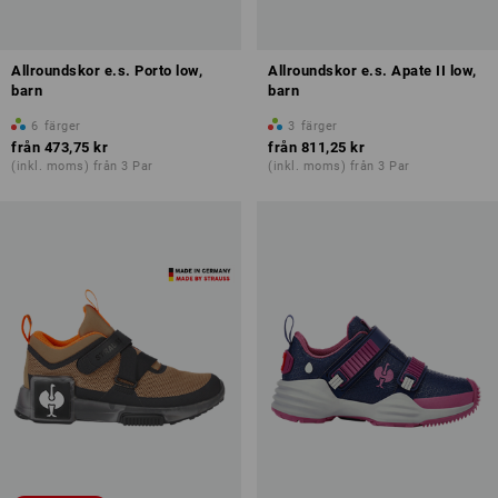
Allroundskor e.s. Porto low,
Allroundskor e.s. Apate II low,
barn
barn
6
färger
3
färger
från
473,75 kr
från
811,25 kr
(inkl. moms) från 3 Par
(inkl. moms) från 3 Par