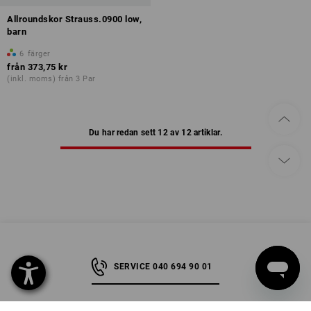
Allroundskor Strauss.0900 low,
barn
6
färger
från
373,75 kr
(inkl. moms) från 3 Par
Du har redan sett 12 av 12 artiklar.
SERVICE 040 694 90 01