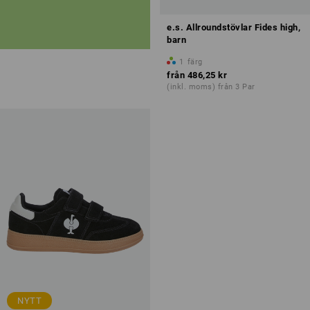
e.s. Allroundstövlar Fides high,
barn
1
färg
från
486,25 kr
(inkl. moms) från 3 Par
NYTT