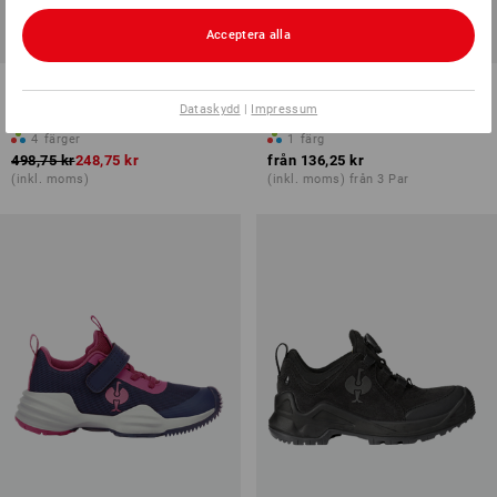
Acceptera alla
REA -50%
Allroundskor e.s. Etosha low,
Barnstövlar
barn
Dataskydd
|
Impressum
4
färger
1
färg
498,75 kr
248,75 kr
från
136,25 kr
(inkl. moms)
(inkl. moms) från 3 Par