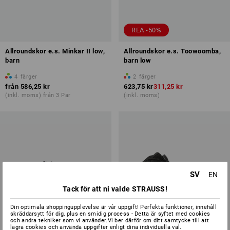
REA -50%
Allroundskor e.s. Minkar II low,
Allroundskor e.s. Toowoomba,
barn
barn low
4
färger
2
färger
från
586,25 kr
623,75 kr
311,25 kr
(inkl. moms) från 3 Par
(inkl. moms)
SV
EN
Tack för att ni valde STRAUSS!
Din optimala shoppingupplevelse är vår uppgift! Perfekta funktioner, innehåll
skräddarsytt för dig, plus en smidig process - Detta är syftet med cookies
och andra tekniker som vi använder.Vi ber därför om ditt samtycke till att
lagra cookies och använda uppgifter enligt dina individuella val.