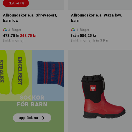
REA -47%
Allroundskor e.s. Shreveport,
Allroundskor e.s. Waza low,
barn low
barn
3
färger
4
färger
473,75 kr
248,75 kr
från
586,25 kr
(inkl. moms)
(inkl. moms) från 3 Par
SOCKOR
FÖR BARN
upptäck nu