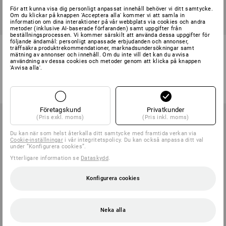
För att kunna visa dig personligt anpassat innehåll behöver vi ditt samtycke.
Om du klickar på knappen 'Acceptera alla' kommer vi att samla in
information om dina interaktioner på vår webbplats via cookies och andra
metoder (inklusive AI‑baserade förfaranden) samt uppgifter från
beställningsprocessen. Vi kommer särskilt att använda dessa uppgifter för
följande ändamål: personligt anpassade erbjudanden och annonser,
Allroundskor e.s. Corvids II
Allroundskor e.s. Apate II mid,
träffsäkra produktrekommendationer, marknadsundersökningar samt
low, barn
barn
mätning av annonser och innehåll. Om du inte vill det kan du avvisa
användning av dessa cookies och metoder genom att klicka på knappen
'Avvisa alla'.
4
färger
3
färger
från
598,75 kr
från
873,75 kr
(inkl. moms) från 3 Par
(inkl. moms) från 3 Par
Företagskund
Privatkunder
(Pris exkl. moms)
(Pris inkl. moms)
Du kan när som helst återkalla ditt samtycke med framtida verkan via
Cookie-inställningar
i vår integritetspolicy. Du kan också anpassa ditt val
under ”Konfigurera cookies”.
Ytterligare information se
Dataskydd
.
Konfigurera cookies
Neka alla