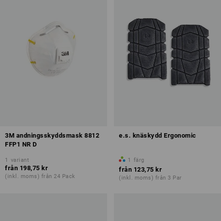
3M andningsskyddsmask 8812
e.s. knäskydd Ergonomic
FFP1 NR D
1
variant
1
färg
från
198,75 kr
från
123,75 kr
(inkl. moms) från 24 Pack
(inkl. moms) från 3 Par