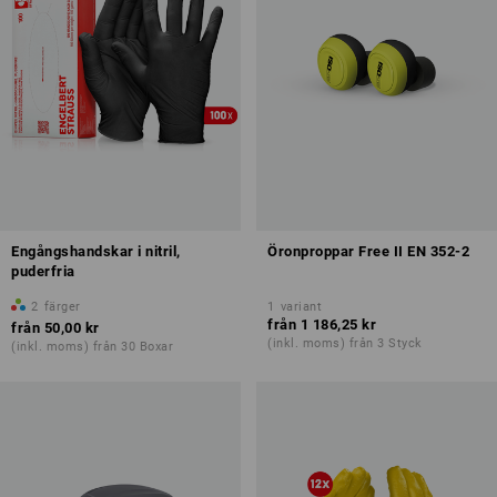
Engångshandskar i nitril,
Öronproppar Free II EN 352-2
puderfria
2
färger
1
variant
från
1 186,25 kr
från
50,00 kr
(inkl. moms) från 3 Styck
(inkl. moms) från 30 Boxar