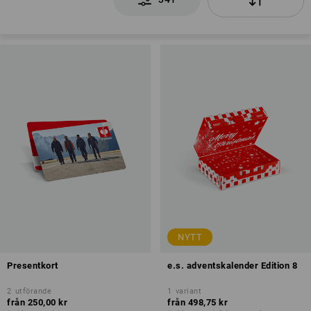
NYTT
Presentkort
e.s. adventskalender Edition 8
2
utförande
1
variant
från
250,00 kr
från
498,75 kr