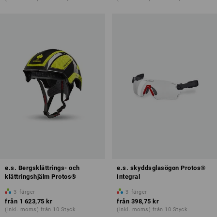
e.s. Bergsklättrings- och
e.s. skyddsglasögon Protos®
klättringshjälm Protos®
Integral
3
färger
3
färger
från
1 623,75 kr
från
398,75 kr
(inkl. moms) från 10 Styck
(inkl. moms) från 10 Styck