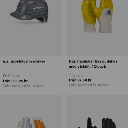
e.s. arbetshjälm worker
Nitrilhandskar Basic, delvis
med ytskikt, 12-pack
5
färger
1
variant
från
87,50 kr
från
361,25 kr
(inkl. moms) från 48 Pack
(inkl. moms) från 10 Styck