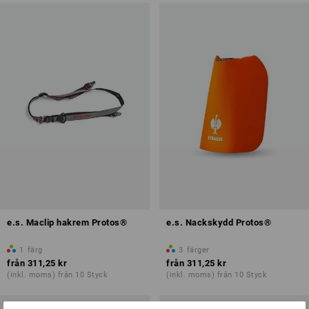
e.s. Maclip hakrem Protos®
e.s. Nackskydd Protos®
1
färg
3
färger
från
311,25 kr
från
311,25 kr
(inkl. moms) från 10 Styck
(inkl. moms) från 10 Styck