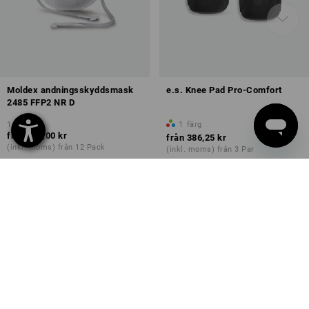
Moldex andningsskyddsmask
e.s. Knee Pad Pro-Comfort
2485 FFP2 NR D
1
variant
1
färg
från
735,00 kr
från
386,25 kr
(inkl. moms) från 12 Pack
(inkl. moms) från 3 Par