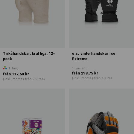
Trikåhandskar, kraftiga, 12-
e.s. vinterhandskar Ice
pack
Extreme
1
färg
1
variant
från
298,75 kr
från
117,50 kr
(inkl. moms) från 10 Par
(inkl. moms) från 25 Pack