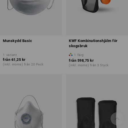
Munskydd Basic
KWF Kombinationshjälm för
skogsbruk
1
variant
1
färg
från
61,25 kr
från
598,75 kr
(inkl. moms) från 20 Pack
(inkl. moms) från 3 Styck