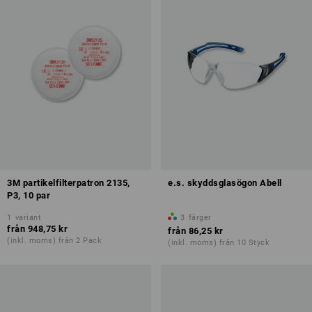
3M partikelfilterpatron 2135,
e.s. skyddsglasögon Abell
P3, 10 par
1
variant
3
färger
från
948,75 kr
från
86,25 kr
(inkl. moms) från 2 Pack
(inkl. moms) från 10 Styck