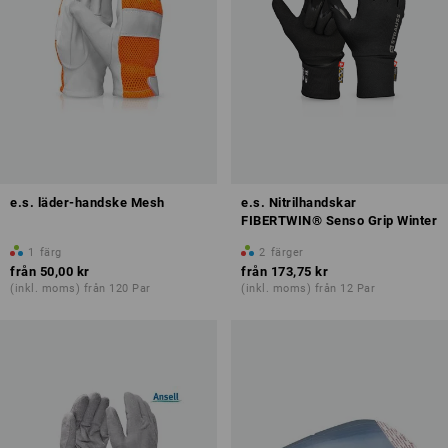
e.s. läder-handske Mesh
e.s. Nitrilhandskar
FIBERTWIN® Senso Grip Winter
1
färg
2
färger
från
50,00 kr
från
173,75 kr
(inkl. moms) från 120 Par
(inkl. moms) från 12 Par