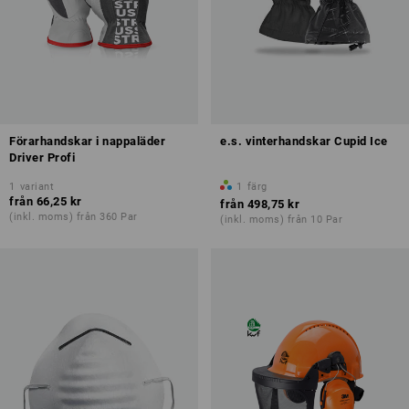
Förarhandskar i nappaläder
e.s. vinterhandskar Cupid Ice
Driver Profi
1
variant
1
färg
från
66,25 kr
från
498,75 kr
(inkl. moms) från 360 Par
(inkl. moms) från 10 Par