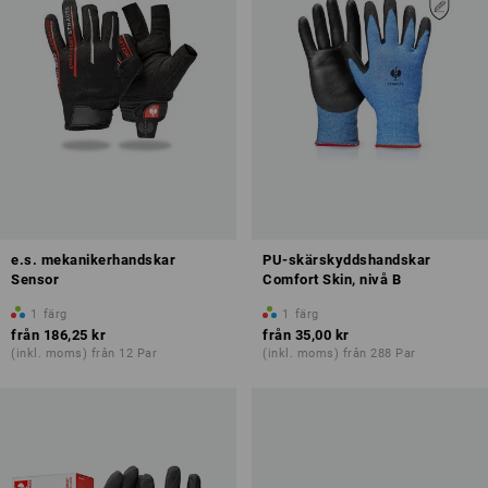
e.s. mekanikerhandskar
PU-skärskyddshandskar
Sensor
Comfort Skin, nivå B
1
färg
1
färg
från
186,25 kr
från
35,00 kr
(inkl. moms) från 12 Par
(inkl. moms) från 288 Par