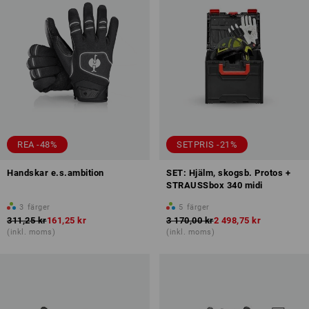
REA -48%
SETPRIS -21%
Handskar e.s.ambition
SET: Hjälm, skogsb. Protos +
STRAUSSbox 340 midi
3
färger
5
färger
311,25 kr
161,25 kr
3 170,00 kr
2 498,75 kr
(inkl. moms)
(inkl. moms)