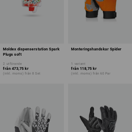
Moldex dispenserstation Spark
Monteringshandskar Spider
Plugs soft
2
utförande
1
variant
från
473,75 kr
från
118,75 kr
(inkl. moms) från 8 Set
(inkl. moms) från 60 Par