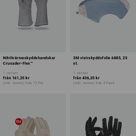
Nitrilvärmeskyddshandskar
3M visirskyddsfolie 6885, 25
Crusader-Flex™
st.
1
variant
1
variant
från
161,25 kr
från
436,25 kr
(inkl. moms) från 72 Par
(inkl. moms) från 4 Pack