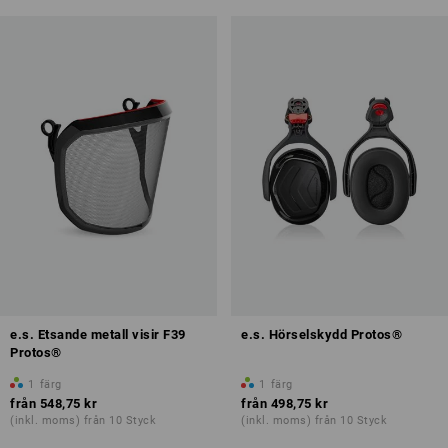
e.s. Etsande metall visir F39
e.s. Hörselskydd Protos®
Protos®
1
färg
1
färg
från
548,75 kr
från
498,75 kr
(inkl. moms) från 10 Styck
(inkl. moms) från 10 Styck