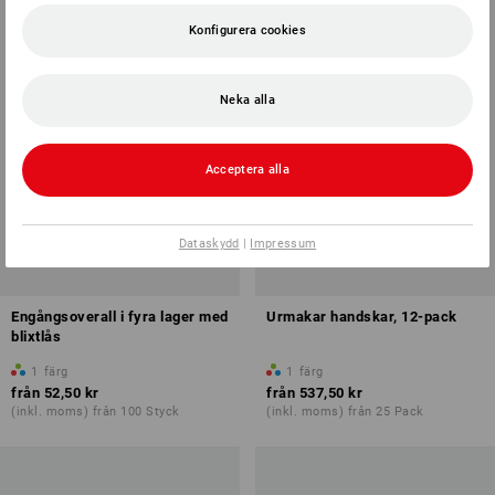
Konfigurera cookies
Neka alla
Acceptera alla
Dataskydd
|
Impressum
Engångsoverall i fyra lager med
Urmakar handskar, 12-pack
blixtlås
1
färg
1
färg
från
52,50 kr
från
537,50 kr
(inkl. moms) från 100 Styck
(inkl. moms) från 25 Pack