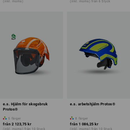
(inkl. moms)
(inkl. moms) från 6 Styck
e.s. Hjälm för skogsbruk
e.s. arbetshjälm Protos®
Protos®
5
färger
8
färger
från
2 123,75 kr
från
1 086,25 kr
(inkl. moms) från 10 Styck
(inkl. moms) från 10 Styck