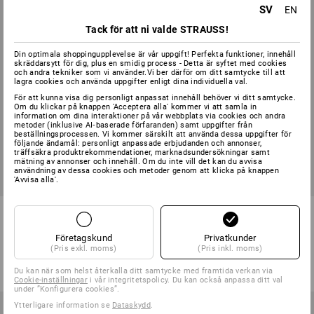
SV
EN
Tack för att ni valde STRAUSS!
Din optimala shoppingupplevelse är vår uppgift! Perfekta funktioner, innehåll
skräddarsytt för dig, plus en smidig process - Detta är syftet med cookies
och andra tekniker som vi använder.Vi ber därför om ditt samtycke till att
lagra cookies och använda uppgifter enligt dina individuella val.
För att kunna visa dig personligt anpassat innehåll behöver vi ditt samtycke.
Om du klickar på knappen 'Acceptera alla' kommer vi att samla in
information om dina interaktioner på vår webbplats via cookies och andra
metoder (inklusive AI‑baserade förfaranden) samt uppgifter från
beställningsprocessen. Vi kommer särskilt att använda dessa uppgifter för
följande ändamål: personligt anpassade erbjudanden och annonser,
träffsäkra produktrekommendationer, marknadsundersökningar samt
mätning av annonser och innehåll. Om du inte vill det kan du avvisa
användning av dessa cookies och metoder genom att klicka på knappen
'Avvisa alla'.
e.s. Klimaair®-set
3M andningsskyddsmask Aura
9332+ FFP3 NR D
Företagskund
Privatkunder
1
färg
1
variant
(Pris exkl. moms)
(Pris inkl. moms)
från
673,75 kr
från
211,25 kr
(inkl. moms) från 24 Pack
(inkl. moms) från 10 Styck
Du kan när som helst återkalla ditt samtycke med framtida verkan via
Cookie-inställningar
i vår integritetspolicy. Du kan också anpassa ditt val
under ”Konfigurera cookies”.
Ytterligare information se
Dataskydd
.