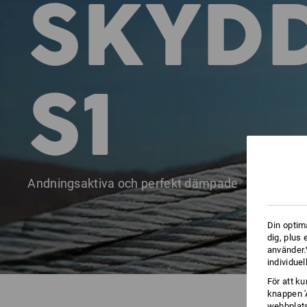
SKYD
S1
Andningsaktiva och perfekt dämpade
Din optim
dig, plus
använder.V
individuel
För att k
knappen '
webbplats