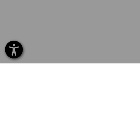
SERVICE 040 694 90 01
SERV
Home
Lever
NYHETSBREV-REGISTRERING
Byte
Betaln