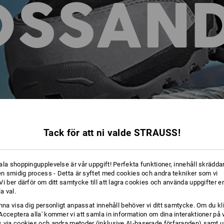
DSSAN
Tack för att ni valde STRAUSS!
ala shoppingupplevelse är vår uppgift! Perfekta funktioner, innehåll skräddar
 en smidig process - Detta är syftet med cookies och andra tekniker som vi
i ber därför om ditt samtycke till att lagra cookies och använda uppgifter en
la val.
unna visa dig personligt anpassat innehåll behöver vi ditt samtycke. Om du kl
Acceptera alla' kommer vi att samla in information om dina interaktioner på 
 via cookies och andra metoder (inklusive AI‑baserade förfaranden) samt u