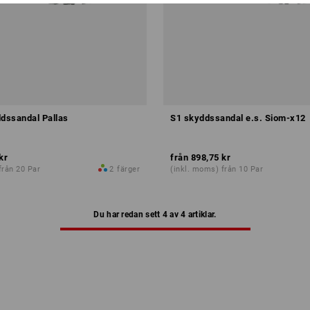
ddssandal Pallas
S1 skyddssandal e.s. Siom-x12
kr
från
898,75 kr
från 20 Par
2
färger
(inkl. moms) från 10 Par
Du har redan sett 4 av 4 artiklar.