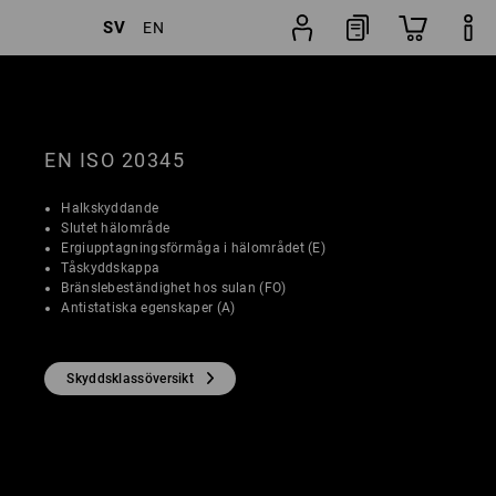
SV
EN
lter
Popularitet
Skosökaren
EN ISO 20345
Halkskyddande
Slutet hälområde
Ergiupptagningsförmåga i hälområdet (E)
Tåskyddskappa
Bränslebeständighet hos sulan (FO)
Antistatiska egenskaper (A)
Skyddsklassöversikt