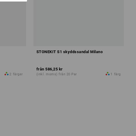
STONEKIT S1 skyddssandal Milano
från
586,25 kr
2
färger
(inkl. moms) från 20 Par
1
färg