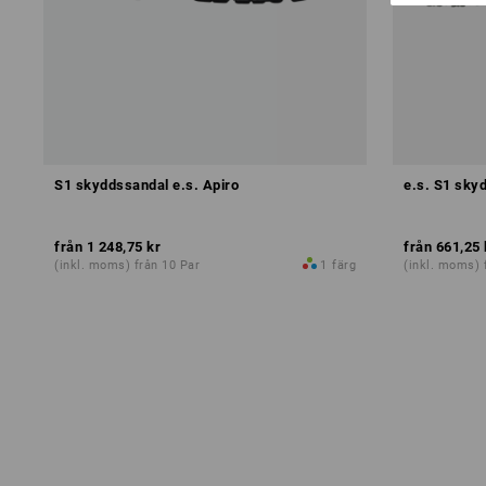
S1 skyddssandal e.s. Apiro
e.s. S1 sky
från
1 248,75 kr
från
661,25 
(inkl. moms) från 10 Par
1
färg
(inkl. moms) 