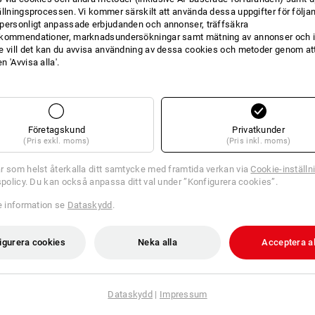
ällningsprocessen. Vi kommer särskilt att använda dessa uppgifter för följa
personligt anpassade erbjudanden och annonser, träffsäkra
kommendationer, marknadsundersökningar samt mätning av annonser och i
e vill det kan du avvisa användning av dessa cookies och metoder genom att
4 Artiklar
Ytterligare fi
 'Avvisa alla'.
Företagskund
Privatkunder
(Pris exkl. moms)
(Pris inkl. moms)
r som helst återkalla ditt samtycke med framtida verkan via
Cookie-inställn
tspolicy. Du kan också anpassa ditt val under ”Konfigurera cookies”.
re information se
Dataskydd
.
igurera cookies
Neka alla
Acceptera al
Dataskydd
|
Impressum