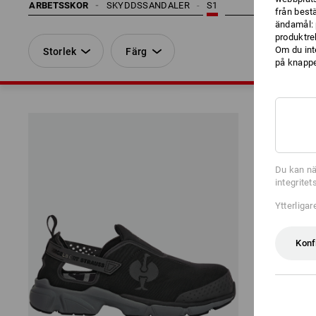
ARBETSSKOR
SKYDDSSANDALER
S1
från best
ändamål: 
produktre
Om du int
Storlek
Färg
på knappen
Du kan nä
integrite
Ytterliga
Konf