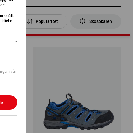
nde
nnehåll.
 klicka
lter
Popularitet
Skosökaren
ingar
i vår
la