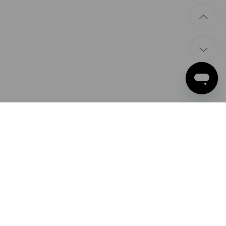
BETALNINGSMETODER
Apple Pay
Google Pay
PayPal
Strauss Sverige AB
Kreditkort
Box U-279