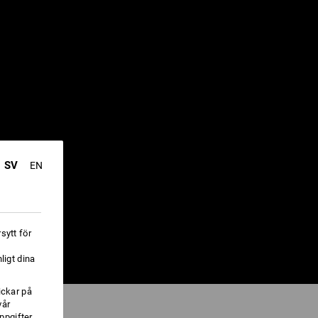
DALER
SV
EN
sytt för
ligt dina
ickar på
vår
ppgifter