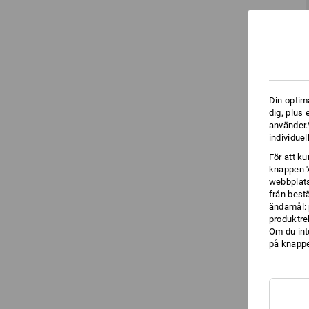
Din optim
dig, plus
använder.V
individuel
För att k
knappen '
webbplats
från best
ändamål: 
produktre
Om du int
på knappen