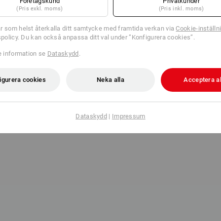
Företagskund
Privatkunder
(Pris exkl. moms)
(Pris inkl. moms)
r som helst återkalla ditt samtycke med framtida verkan via
Cookie-inställn
tspolicy. Du kan också anpassa ditt val under ”Konfigurera cookies”.
re information se
Dataskydd
.
igurera cookies
Neka alla
Acceptera al
Dataskydd
|
Impressum