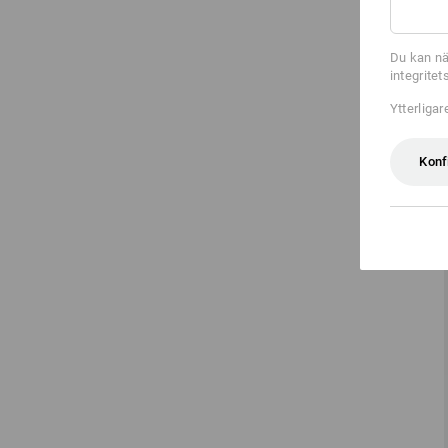
Du kan nä
integrite
Ytterliga
Konf