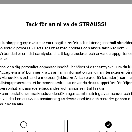
Tack för att ni valde STRAUSS!
ala shoppingupplevelse är vår uppgift! Perfekta funktioner, innehåll skräddar
 en smidig process - Detta är syftet med cookies och andra tekniker som vi
i ber därför om ditt samtycke till att lagra cookies och använda uppgifter en
la val.
unna visa dig personligt anpassat innehåll behöver vi ditt samtycke. Om du kl
Acceptera alla' kommer vi att samla in information om dina interaktioner på 
 via cookies och andra metoder (inklusive AI‑baserade förfaranden) samt u
ällningsprocessen. Vi kommer särskilt att använda dessa uppgifter för följa
personligt anpassade erbjudanden och annonser, träffsäkra
kommendationer, marknadsundersökningar samt mätning av annonser och i
e vill det kan du avvisa användning av dessa cookies och metoder genom att
 'Avvisa alla'.