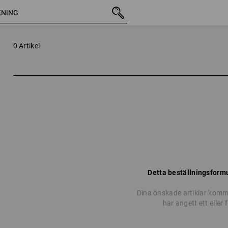
0 Artikel
Detta beställningsformu
Dina önskade artiklar komme
har angett ett eller