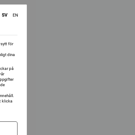
SV
EN
sytt för
ligt dina
ickar på
vår
ppgifter
nde
nnehåll.
 klicka