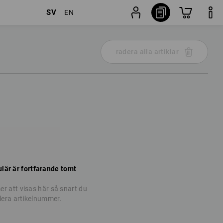
SV
EN
radera alla artiklar
lär är fortfarande tomt
r att visas här så snart du
 flera artikelnummer.