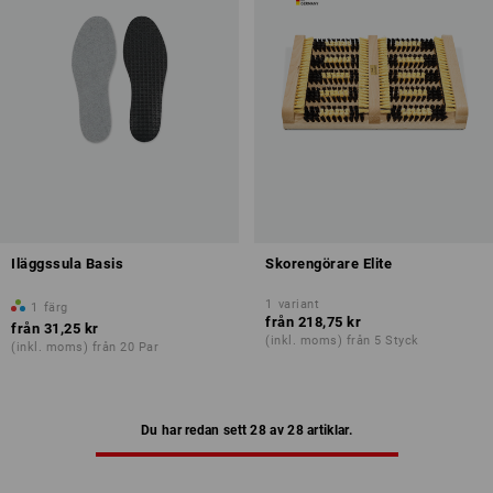
Iläggssula Basis
Skorengörare Elite
1
variant
1
färg
från
218,75 kr
från
31,25 kr
(inkl. moms) från 5 Styck
(inkl. moms) från 20 Par
Du har redan sett 28 av 28 artiklar.