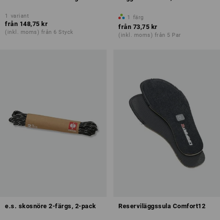
1
variant
1
färg
från
148,75 kr
från
73,75 kr
(inkl. moms) från 6 Styck
(inkl. moms) från 5 Par
e.s. skosnöre 2-färgs, 2-pack
Reserviläggssula Comfort12