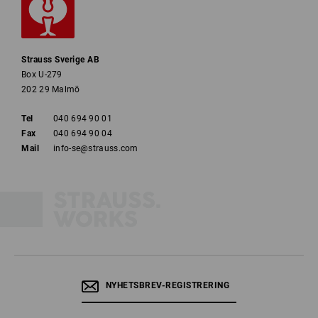
Strauss Sverige AB
Box U-279
202 29 Malmö
Tel
040 694 90 01
Fax
040 694 90 04
Mail
info-se@strauss.com
NYHETSBREV-REGISTRERING