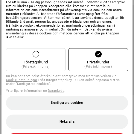
För att kunna visa dig personligt anpassat innehåll behöver vi ditt samtycke.
Om du klickar på knappen 'Acceptera alla' kommer vi att samla in
information om dina interaktioner på vår webbplats via cookies och andra
metoder (inklusive AI‑baserade förfaranden) samt uppgifter från
beställningsprocessen. Vi kommer särskilt att använda dessa uppgifter för
följande ändamål: personligt anpassade erbjudanden och annonser,
träffsäkra produktrekommendationer, marknadsundersökningar samt
mätning av annonser och innehåll. Om du inte vill det kan du avvisa
användning av dessa cookies och metoder genom att klicka på knappen
'Avvisa alla'.
Företagskund
Privatkunder
(Pris exkl. moms)
(Pris inkl. moms)
Du kan när som helst återkalla ditt samtycke med framtida verkan via
Cookie-inställningar
i vår integritetspolicy. Du kan också anpassa ditt val
under ”Konfigurera cookies”.
Ytterligare information se
Dataskydd
.
Reservfotbädd för ALPRO-
Iläggssula Eco Therm
Konfigurera cookies
arbetsskor
1
färg
1
variant
från
86,25 kr
från
173,75 kr
Neka alla
(inkl. moms) från 20 Par
(inkl. moms) från 20 Par