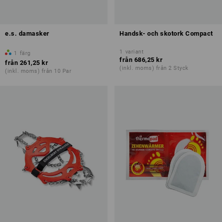
e.s. damasker
Handsk- och skotork Compact
1
variant
1
färg
från
686,25 kr
från
261,25 kr
(inkl. moms) från 2 Styck
(inkl. moms) från 10 Par