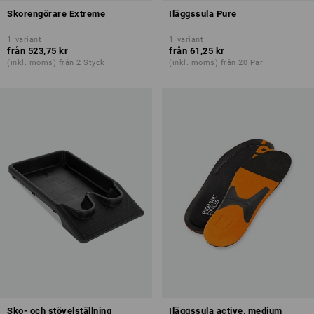
Skorengörare Extreme
Iläggssula Pure
1
variant
1
variant
från
523,75 kr
från
61,25 kr
(inkl. moms) från 2 Styck
(inkl. moms) från 20 Par
Sko- och stövelställning
Iläggssula active, medium