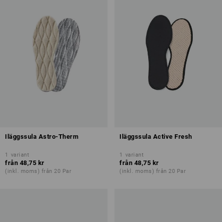
Iläggssula Astro-Therm
Iläggssula Active Fresh
1
variant
1
variant
från
48,75 kr
från
48,75 kr
(inkl. moms) från 20 Par
(inkl. moms) från 20 Par