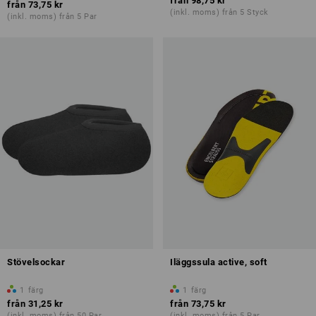
från
98,75 kr
från
73,75 kr
(inkl. moms) från 5 Styck
(inkl. moms) från 5 Par
Stövelsockar
Iläggssula active, soft
1
färg
1
färg
från
31,25 kr
från
73,75 kr
(inkl. moms) från 50 Par
(inkl. moms) från 5 Par