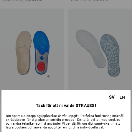
SV
EN
Comfort Gel iläggssula med
Comfort Gel iläggssula extra
Tack för att ni valde STRAUSS!
fotbädd
Din optimala shoppingupplevelse är vår uppgift! Perfekta funktioner, innehåll
1
variant
1
variant
skräddarsytt för dig, plus en smidig process - Detta är syftet med cookies
från
136,25 kr
från
123,75 kr
och andra tekniker som vi använder.Vi ber därför om ditt samtycke till att
(inkl. moms) från 5 Par
(inkl. moms) från 5 Par
lagra cookies och använda uppgifter enligt dina individuella val.