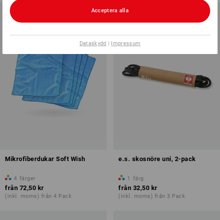
Acceptera alla
Dataskydd
|
Impressum
Mikrofiberdukar Soft Wish
e.s. skosnöre uni, 2-pack
4
färger
1
färg
från
72,50 kr
från
32,50 kr
(inkl. moms) från 4 Pack
(inkl. moms) från 3 Pack