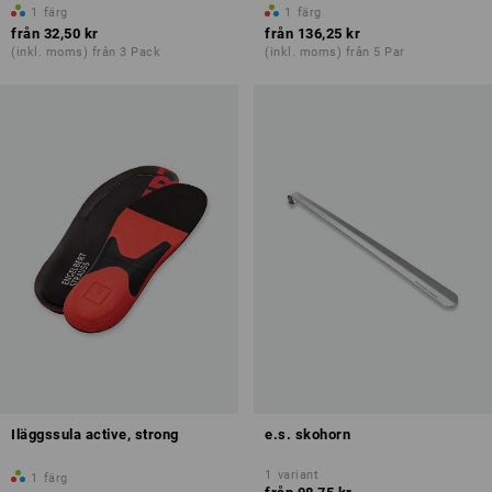
1
färg
1
färg
från
32,50 kr
från
136,25 kr
(inkl. moms) från 3 Pack
(inkl. moms) från 5 Par
Iläggssula active, strong
e.s. skohorn
1
variant
1
färg