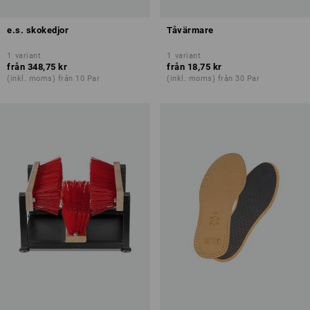
e.s. skokedjor
Tåvärmare
1
variant
1
variant
från
348,75 kr
från
18,75 kr
(inkl. moms) från 10 Par
(inkl. moms) från 30 Par