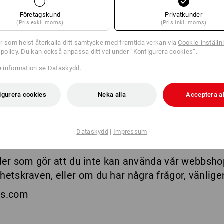
ör blått ljus
Företagskund
Privatkunder
hjälpmedel som förstoring av muspekare eller u
(Pris exkl. moms)
(Pris inkl. moms)
omgått
en självutvärdering
den
1 april 2025
för at
r som helst återkalla ditt samtycke med framtida verkan via
Cookie-inställn
ven
.
Självutvärderingen utfördes i enlighet med s
tspolicy. Du kan också anpassa ditt val under ”Konfigurera cookies”.
linjerna för tillgänglighet till webbinnehåll (WCAG 2
re information se
Dataskydd
.
åll och funktioner på vår webbplats ständigt förb
igurera cookies
Neka alla
Acceptera al
d tillgängligheten och den hinderfria användbarhe
Dataskydd
|
Impressum
r som gör att du inte kan använda vår webbshop 
lighetskraven, eller om du har några frågor, vänlig
ss.com