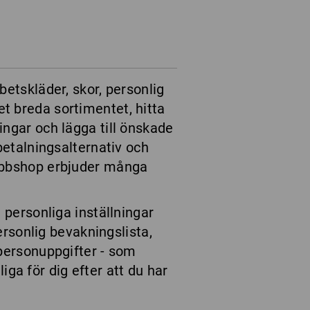
etskläder, skor, personlig
t breda sortimentet, hitta
ngar och lägga till önskade
betalningsalternativ och
webbshop erbjuder många
 personliga inställningar
ersonlig bevakningslista,
personuppgifter - som
iga för dig efter att du har