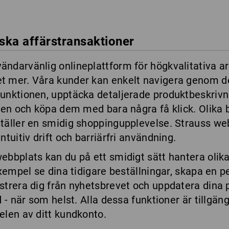
iska affärstransaktioner
ndarvänlig onlineplattform för högkvalitativa arb
t mer. Våra kunder kan enkelt navigera genom de
unktionen, upptäcka detaljerade produktbeskrivni
rgen och köpa dem med bara några få klick. Olika 
ställer en smidig shoppingupplevelse. Strauss 
ntuitiv drift och barriärfri användning.
ebbplats kan du på ett smidigt sätt hantera olika
exempel se dina tidigare beställningar, skapa en p
strera dig från nyhetsbrevet och uppdatera dina 
 - när som helst. Alla dessa funktioner är tillgängl
elen av ditt kundkonto.