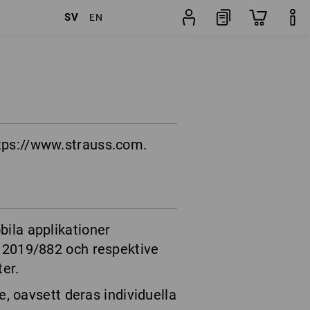
SV
EN
ttps://www.strauss.com.
bila applikationer
U) 2019/882 och respektive
er.
re, oavsett deras individuella