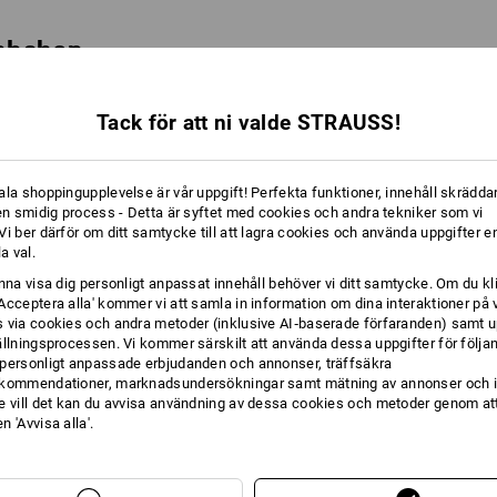
ebbshop
igheten i vår webbshop har vi särskilt vidtagit föl
Tack för att ni valde STRAUSS!
lder
: Alla relevanta bilder och ikoner är försedda
ebbplats möjliggör användbar navigering med hjäl
ala shoppingupplevelse är vår uppgift! Perfekta funktioner, innehåll skräddar
 alla interaktiva element som länkar, knappar o
 en smidig process - Detta är syftet med cookies och andra tekniker som vi
i ber därför om ditt samtycke till att lagra cookies och använda uppgifter en
vera dem genom att trycka på Enter eller mellan
la val.
rogramvara
: Vår webbplats integrerar
Eye-Able® A
unna visa dig personligt anpassat innehåll behöver vi ditt samtycke. Om du kl
erktyg gör det möjligt för användare att anpassa
Acceptera alla' kommer vi att samla in information om dina interaktioner på 
 via cookies och andra metoder (inklusive AI‑baserade förfaranden) samt u
ällningsprocessen. Vi kommer särskilt att använda dessa uppgifter för följa
personligt anpassade erbjudanden och annonser, träffsäkra
d annat:
kommendationer, marknadsundersökningar samt mätning av annonser och i
e vill det kan du avvisa användning av dessa cookies och metoder genom att
leken
 'Avvisa alla'.
nställningar
ering och uppläsningsfunktion