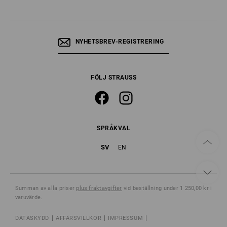
NYHETSBREV-REGISTRERING
FÖLJ STRAUSS
SPRÅKVAL
SV
EN
Summan av alla priser
plus fraktavgifter
vid beställning under 1 250,00 kr i
varuvärde.
DATASKYDD
AFFÄRSVILLKOR
IMPRESSUM