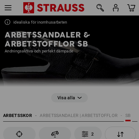
idealiska för inomhusarbeten
2
ARBETSSANDALER &
ARBETSTOFFLOR SB
Andningsaktiva och perfekt dämpade
EN ISO 20345
ARBETSSKOR
ARBETSSANDALER | ARBETSTOFFLOR
SB
Öppet hälområde möjligt
Tåskyddskappa
2
Halkskyddande