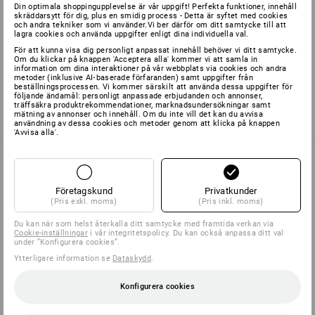
Din optimala shoppingupplevelse är vår uppgift! Perfekta funktioner, innehåll
skräddarsytt för dig, plus en smidig process - Detta är syftet med cookies
och andra tekniker som vi använder.Vi ber därför om ditt samtycke till att
lagra cookies och använda uppgifter enligt dina individuella val.
Du har redan sett 2 av 2 artiklar.
För att kunna visa dig personligt anpassat innehåll behöver vi ditt samtycke.
Om du klickar på knappen 'Acceptera alla' kommer vi att samla in
information om dina interaktioner på vår webbplats via cookies och andra
metoder (inklusive AI‑baserade förfaranden) samt uppgifter från
beställningsprocessen. Vi kommer särskilt att använda dessa uppgifter för
följande ändamål: personligt anpassade erbjudanden och annonser,
träffsäkra produktrekommendationer, marknadsundersökningar samt
mätning av annonser och innehåll. Om du inte vill det kan du avvisa
användning av dessa cookies och metoder genom att klicka på knappen
'Avvisa alla'.
SERVICE 040 694 90 01
Företagskund
Privatkunder
(Pris exkl. moms)
(Pris inkl. moms)
Du kan när som helst återkalla ditt samtycke med framtida verkan via
Cookie-inställningar
i vår integritetspolicy. Du kan också anpassa ditt val
SERVICE
under ”Konfigurera cookies”.
Ytterligare information se
Dataskydd
.
FÖRETAG
Konfigurera cookies
INFORMATION