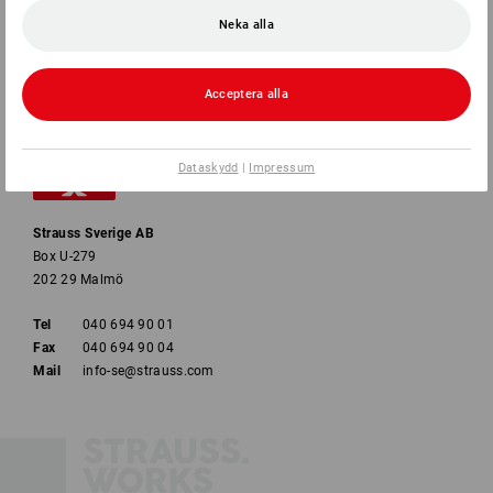
Neka alla
BETALNINGSMETODER
Acceptera alla
Dataskydd
|
Impressum
Strauss Sverige AB
Box U-279
202 29 Malmö
Tel
040 694 90 01
Fax
040 694 90 04
Mail
info-se@strauss.com