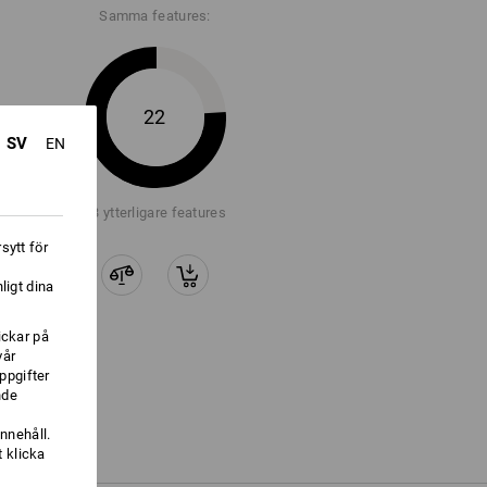
Samma features:
22
SV
EN
+3 ytterligare features
sytt för
ligt dina
ickar på
vår
ppgifter
nde
nnehåll.
 klicka