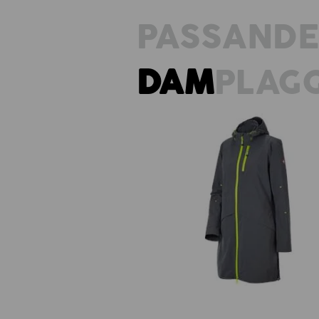
PASSAND
DAM
PLAG
3 i 1 funktionsjacka e.s.ambition,