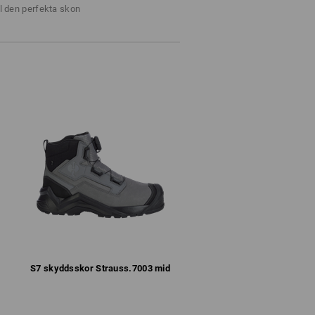
ll den perfekta skon
are sluten plöskonstruktion
la, anatomiskt formad
lexibilitet, stabilitet och dämpning
er extra skydd mot slitage och stötar
 med bra grepp och med självrengörande
, bränslebeständig och värmebeständig upp
 med funktionssockor. Bomullssockor
ransporterar bort fukten från foten utåt.
bran som leder bort fukten ur skon.
ngerar alltså endast med andningsaktiva
ktionssockor och andningsaktiva skor
Så fungerar principen med andningsaktivitet.
S7 ­skyddsskor Strauss.​7003 mid
ör ytterligare information.