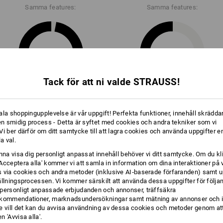
Samma features:
Samma features:
28
22
Tack för att ni valde STRAUSS!
+4 ytterligare features
ala shoppingupplevelse är vår uppgift! Perfekta funktioner, innehåll skräddar
 en smidig process - Detta är syftet med cookies och andra tekniker som vi
i ber därför om ditt samtycke till att lagra cookies och använda uppgifter en
la val.
unna visa dig personligt anpassat innehåll behöver vi ditt samtycke. Om du kl
Acceptera alla' kommer vi att samla in information om dina interaktioner på 
 via cookies och andra metoder (inklusive AI‑baserade förfaranden) samt u
Jämför alla detaljer
ällningsprocessen. Vi kommer särskilt att använda dessa uppgifter för följa
personligt anpassade erbjudanden och annonser, träffsäkra
kommendationer, marknadsundersökningar samt mätning av annonser och i
e vill det kan du avvisa användning av dessa cookies och metoder genom att
 'Avvisa alla'.