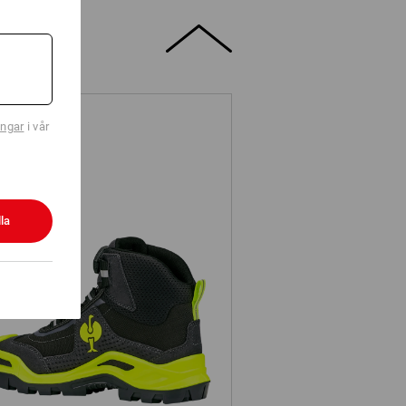
ingar
i vår
la
S3 Skyddsskor e.s. Kastra II mid