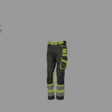
E
G
Var
 dam
Varselmidjebyxa e.s.motion 24/7, dam