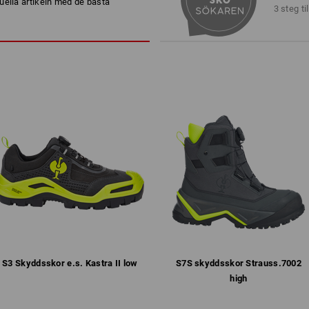
uella artikeln med de bästa
läderfri utrustning
3 steg ti
smutsen tränger inte in, tack v
urtagbar, heltäckande iläggssu
®
biocage
mellansula för bästa f
flexibelt, uppdraget sulgaller g
nötningstålig, gummi/PUR-sula
profil enligt SRC, antistatisk
till ca 200° C
Vikt: ca
830
gram vid storlek
44
Andningsaktiva skor fungerar endast
lagrar fukt. Funktionssockor däremot t
Här verkar ett andningsaktivt skomem
Principen med andningsaktiva skor fu
sockor. Endast en kombination av fun
leder bort transpirationen effektivt. 
S3 Skyddsskor e.s. Kastra II low
S7S ­skyddsskor Strauss.​7002
Klicka på knappen "Informationsblad" f
high
mer
Informationsblad