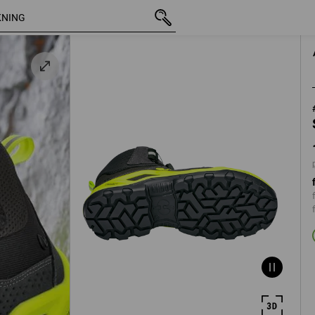
/
inkl. moms
1 461,25 kr
39
l
plus fraktav