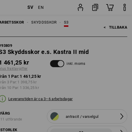
SV
EN
gifter
Par
ARBETSSKOR
SKYDDSSKOR
S3
<   
TILLBAKA
#
93809
S3 Skyddsskor e.s. Kastra II mid
1 461,25 kr
inkl. moms
plus fraktavgifter
från 1 Par:
1 461,25 kr
från 3 Par:
1 398,75 kr
från 10 Par:
1 336,25 kr
Leveranstiden är ca 3–6 arbetsdagar
FÄRG
antracit / varselgul
11 utförande
STORLEK