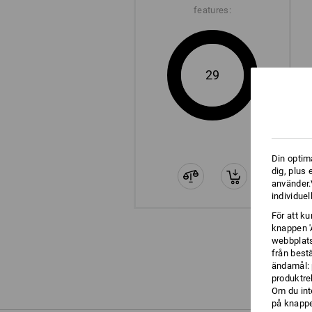
features:
29
Din optim
dig, plus
använder.V
individuel
För att k
knappen '
webbplats
från best
ändamål: 
produktre
Om du int
på knappen