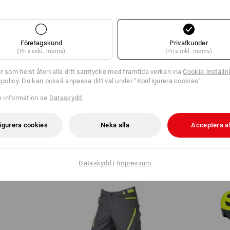
TCH
Företagskund
Privatkunder
(Pris exkl. moms)
(Pris inkl. moms)
r som helst återkalla ditt samtycke med framtida verkan via
Cookie-inställn
tspolicy. Du kan också anpassa ditt val under ”Konfigurera cookies”.
re information se
Dataskydd
.
24/7
Varselmidjebyxa e.s.concrete
igurera cookies
Neka alla
Acceptera al
Dataskydd
|
Impressum