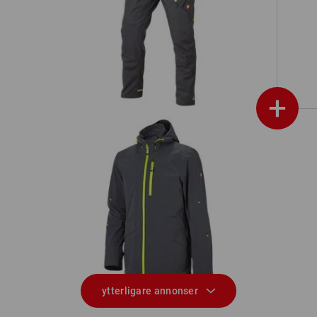
/7
Midjebyxa e.s.ambition
+
Var
3 i 1 funktionsjacka e.s.ambition
ytterligare annonser