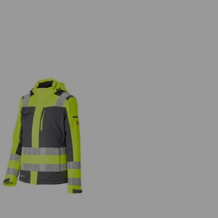
sel vinter softshelljacka e.s.motion
24/7, dam