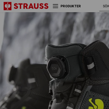
PRODUKTER
S3 Skyddsskor e.s. Kastra II
antracit 
mid
varselgu