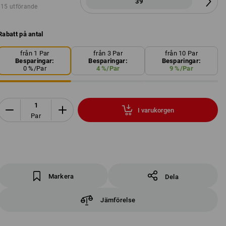
39
15 utförande
Rabatt på antal
från 1 Par
från 3 Par
från 10 Par
Besparingar:
Besparingar:
Besparingar:
0
%/
Par
4
%/
Par
9
%/
Par
I varukorgen
Par
Markera
Dela
Jämförelse