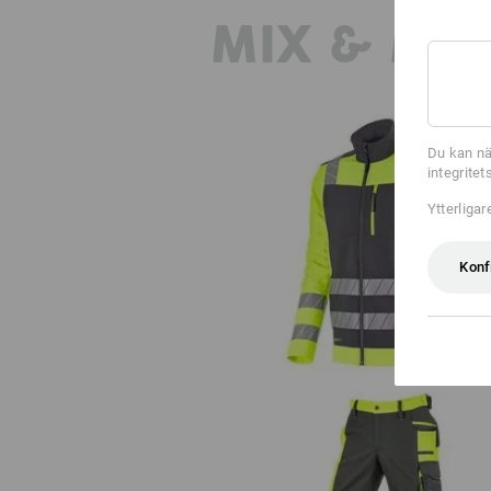
MIX & MA
Du kan nä
integrite
Ytterliga
Varseljacka softshell e.s.motion 
Konf