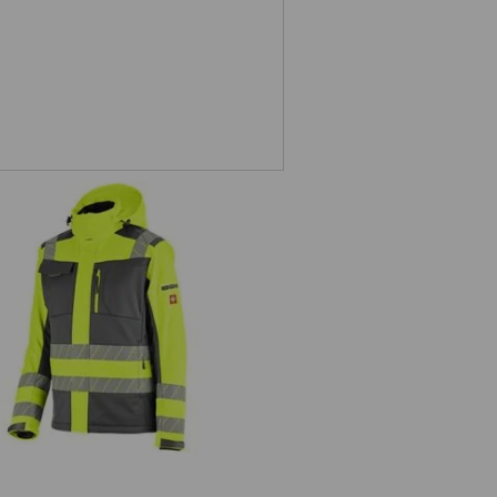
sel vinter softshelljacka e.s.motion
24/7