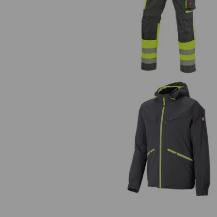
Varselmidjebyxa e.s.motion 24
Vinterjacka e.s.ambition