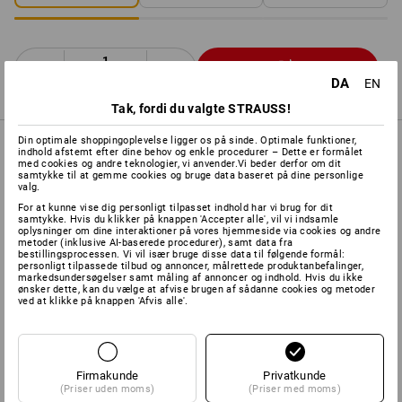
Stk.
DA
EN
Tak, fordi du valgte STRAUSS!
Din optimale shoppingoplevelse ligger os på sinde. Optimale funktioner,
PRODUKTINFO
indhold afstemt efter dine behov og enkle procedurer – Dette er formålet
med cookies og andre teknologier, vi anvender.Vi beder derfor om dit
samtykke til at gemme cookies og bruge data baseret på dine personlige
valg.
BESKRIVELSE
For at kunne vise dig personligt tilpasset indhold har vi brug for dit
samtykke. Hvis du klikker på knappen 'Accepter alle', vil vi indsamle
oplysninger om dine interaktioner på vores hjemmeside via cookies og andre
metoder (inklusive AI-baserede procedurer), samt data fra
Kan kombineres med alle e.s. Protos
®
-hjelme:
bestillingsprocessen. Vi vil især bruge disse data til følgende formål:
personligt tilpassede tilbud og annoncer, målrettede produktanbefalinger,
Certificeret iht.
DIN EN 397:2012
og
DIN EN 12492:2012
markedsundersøgelser samt måling af annoncer og indhold. Hvis du ikke
ønsker dette, kan du vælge at afvise brugen af sådanne cookies og metoder
Høj bærekomfort takket være speciel 4-punkts-hagerem
ved at klikke på knappen 'Afvis alle'.
Praktisk betjening takket være magnetisk låsesystem
Firmakunde
Privatkunde
Producentens oplysninger:
PROTOS GmbH | Herrschaftswiesen
(Priser uden moms)
(Priser med moms)
11 | AT 6842 Koblach | office@protos.at