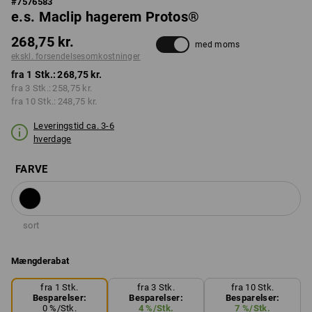
#
7576583
e.s. Maclip hagerem Protos®
268,75 kr.
med moms
ekskl. forsendelsesomkostninger
fra 1 Stk.:
268,75 kr.
fra 3 Stk.:
258,75 kr.
fra 10 Stk.:
248,75 kr.
Leveringstid ca. 3-6
hverdage
FARVE
sort
Mængderabat
fra 1 Stk.
fra 3 Stk.
fra 10 Stk.
Besparelser:
Besparelser:
Besparelser:
0
%/
Stk.
4
%/
Stk.
7
%/
Stk.