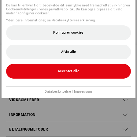
Du kan til enhver tid tilbagekalde dit samtykke med fremadrettet virkning via
Cookieindstillinger
i vores privatlivspolitik. Du kan også tilpasse dit valg
under ”Konfigurer cookies”.
Yderligere informationer, se
databeskyttelseserklæring
.
Konfigurer cookies
Afvis alle
SERVICE 70 20 91 18
Accepter alle
SERVICE
Databeskyttelse
|
Impressum
VIRKSOMHEDER
INFORMATION
BETALINGSMETODER