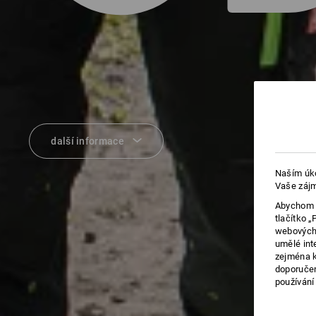
další informace
Naším úko
Vaše zájm
Abychom v
tlačítko 
webových 
umělé int
zejména k
doporučen
používání