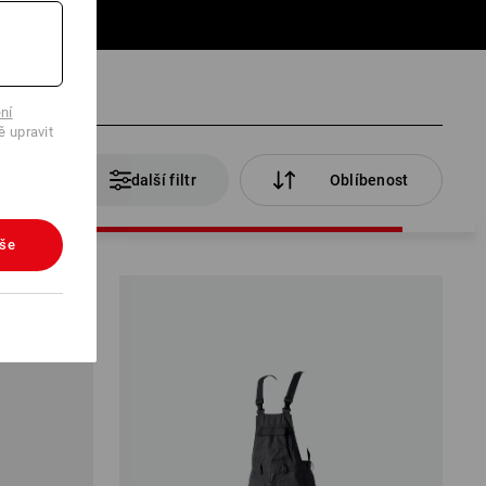
ní
ě upravit
rodukty
další filtr
Oblíbenost
vše