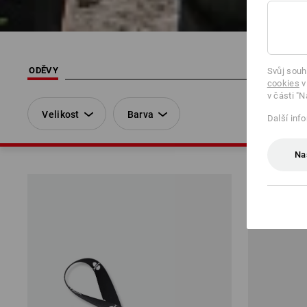
ODĚVY
Svůj souh
cookies
v
v části "N
Velikost
Barva
Další inf
Na