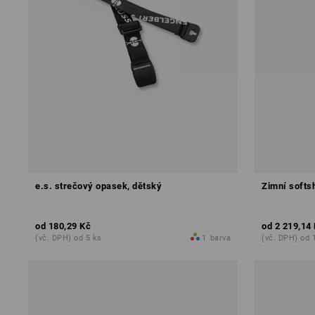
e.s. strečový opasek, dětský
Zimní softs
od
180,29 Kč
od
2 219,14
(vč. DPH) od 5 ks
1
barva
(vč. DPH) od 