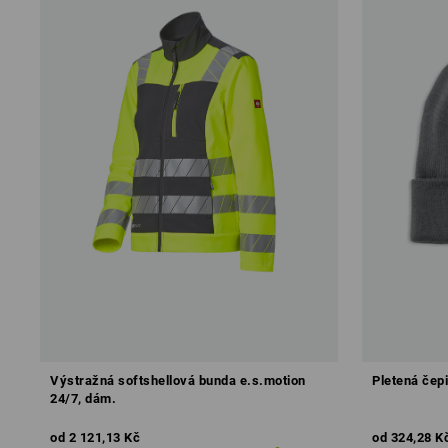
Výstražná softshellová bunda e.s.motion
Pletená čepi
24/7, dám.
od
2 121,13 Kč
od
324,28 K