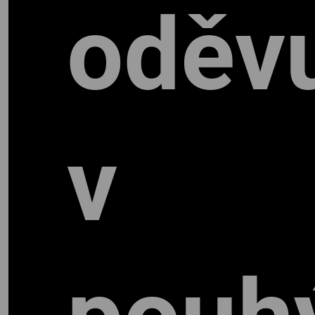
oděv
v