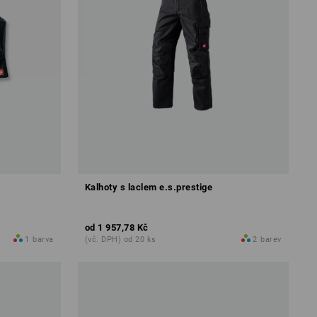
Kalhoty s laclem e.s.prestige
od
1 957,78 Kč
1
barva
(vč. DPH) od 20 ks
2
barev