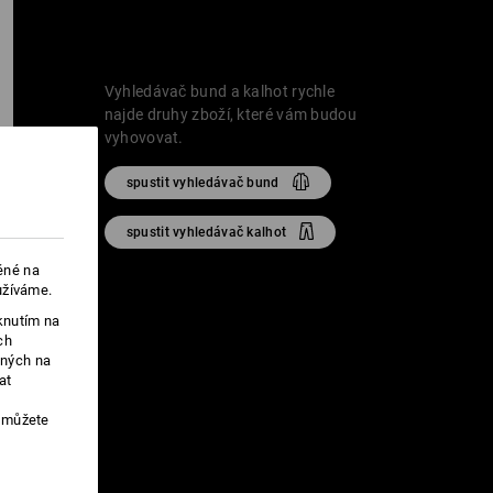
Vyhledávač bund a kalhot rychle
najde druhy zboží, které vám budou
vyhovovat.
spustit vyhledávač bund
spustit vyhledávač kalhot
ěné na
užíváme.
knutím na
ch
ených na
at
, můžete