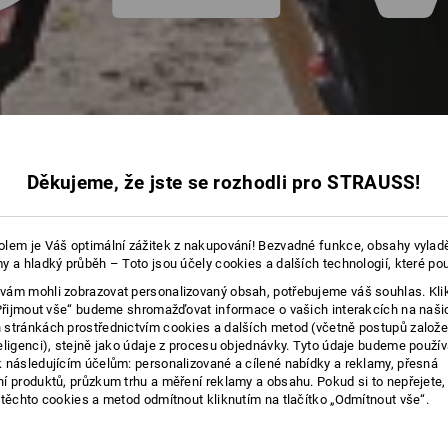
Děkujeme, že jste se rozhodli pro STRAUSS!
lem je Váš optimální zážitek z nakupování! Bezvadné funkce, obsahy vylad
y a hladký průběh – Toto jsou účely cookies a dalších technologií, které po
ám mohli zobrazovat personalizovaný obsah, potřebujeme váš souhlas. Kli
„Přijmout vše“ budeme shromažďovat informace o vašich interakcích na naši
stránkách prostřednictvím cookies a dalších metod (včetně postupů založ
eligenci), stejně jako údaje z procesu objednávky. Tyto údaje budeme použív
 následujícím účelům: personalizované a cílené nabídky a reklamy, přesná
í produktů, průzkum trhu a měření reklamy a obsahu. Pokud si to nepřejete
 těchto cookies a metod odmítnout kliknutím na tlačítko „Odmítnout vše“.