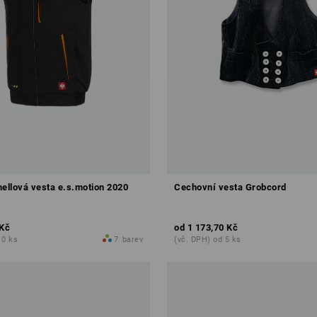
hellová vesta e.s.motion 2020
Cechovní vesta Grobcord
 Kč
od
1 173,70 Kč
10 ks
7
barev
(vč. DPH) od 5 ks