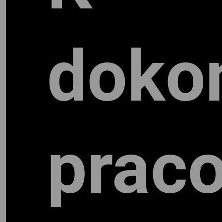
doko
prac