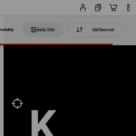
rodukty
další filtr
Oblíbenost
K