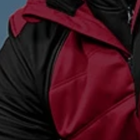
NĚ
NÉ