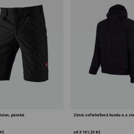
ision, pánské
Zimní softshellová bunda e.s.vi
 Kč
od
3 101,23 Kč