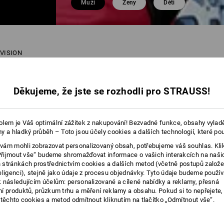
Muži
Ženy
Děti
.VISION
22 P
Děkujeme, že jste se rozhodli pro STRAUSS!
lem je Váš optimální zážitek z nakupování! Bezvadné funkce, obsahy vylad
y a hladký průběh – Toto jsou účely cookies a dalších technologií, které po
ám mohli zobrazovat personalizovaný obsah, potřebujeme váš souhlas. Kli
„Přijmout vše“ budeme shromažďovat informace o vašich interakcích na naši
stránkách prostřednictvím cookies a dalších metod (včetně postupů založ
eligenci), stejně jako údaje z procesu objednávky. Tyto údaje budeme použív
 následujícím účelům: personalizované a cílené nabídky a reklamy, přesná
í produktů, průzkum trhu a měření reklamy a obsahu. Pokud si to nepřejete
 těchto cookies a metod odmítnout kliknutím na tlačítko „Odmítnout vše“.