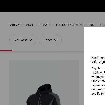
ODĚVY
MUŽI
TÉMATA
E.S. KOLEKCE V PŘEHLEDU
E.S
Velikost
Barva
Naším úko
Vaše zájm
Abychom v
tlačítko 
webových 
umělé int
zejména k
doporučen
používání