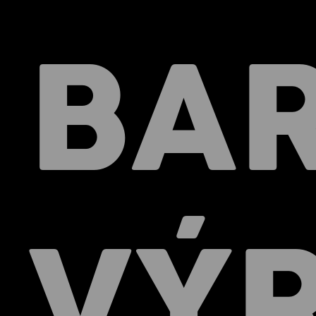
BA
VÝ