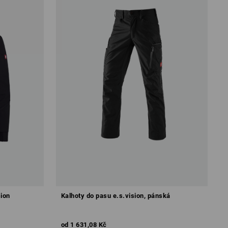
sion
Kalhoty do pasu e.s.vision, pánská
od
1 631,08 Kč