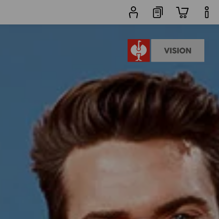
rodukty
další filtr
Oblíbenost