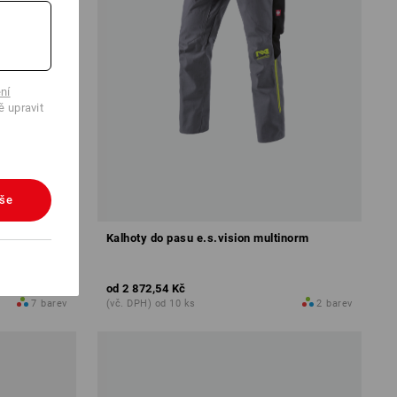
ní
ě upravit
vše
, pánské
Kalhoty do pasu e.s.vision multinorm
od
2 872,54 Kč
7
barev
(vč. DPH) od 10 ks
2
barev