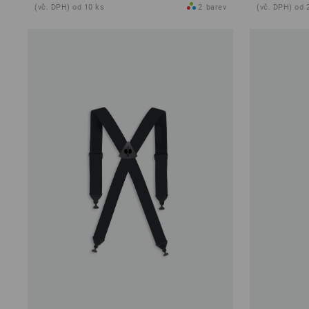
(vč. DPH) od 10 ks
2
barev
(vč. DPH) od 