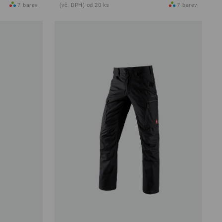
7
barev
(vč. DPH) od 20 ks
7
barev