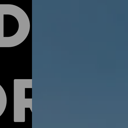
DERN
ORTO