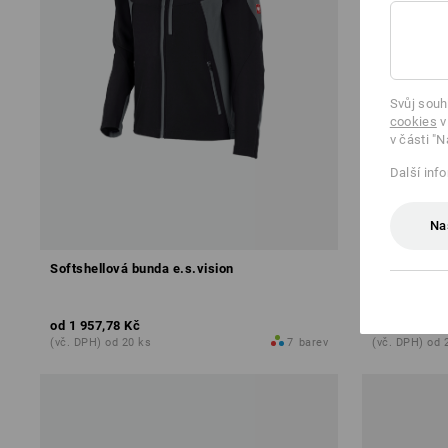
Svůj souh
cookies
v
v části "N
Další inf
Na
Softshellová bunda e.s.vision
Šortky e.s.v
od
1 957,78 Kč
od
1 598,41
(vč. DPH) od 20 ks
7
barev
(vč. DPH) od 