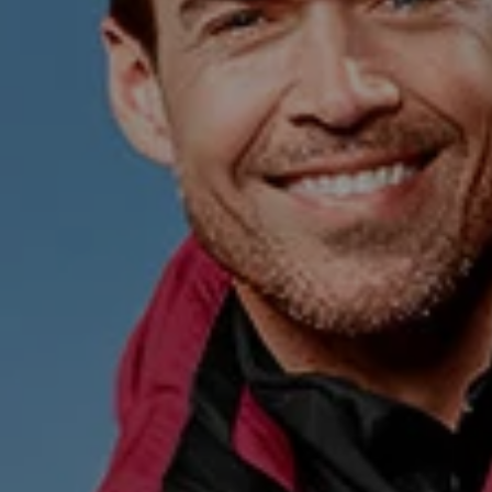
Í,
VNÍ