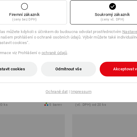
Firemní zákazník
Soukromý zákazník
(ceny bez DPH)
(ceny vč. DPH)
las můžete kdykoli s účinkem do budoucna odvolat prostřednictvím
Nastave
 našem prohlášení o ochraně osobních údajů. Výběr můžete také individuáln
astavit cookies".
ormace viz Prohlášení o
ochraně údajů
.
stavit cookies
Odmítnout vše
Akceptovat 
ision stretch, pánské
Cargo kalhoty e.s.vision stretch
Ochraně dat
|
Impressum
 Kč
od
1 859,77 Kč
20 ks
5
barev
(vč. DPH) od 20 ks