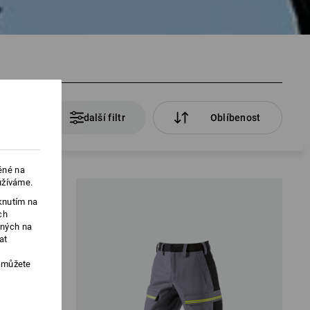
rodukty
další filtr
Oblíbenost
ěné na
užíváme.
knutím na
ch
ených na
at
, můžete