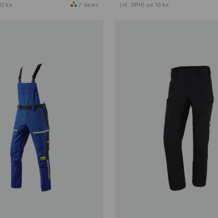
20 ks
7
barev
(vč. DPH) od 10 ks