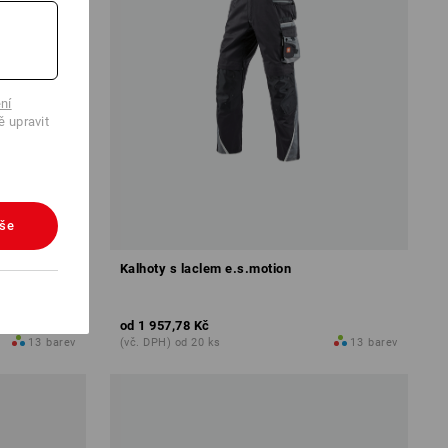
ní
ě upravit
vše
Kalhoty s laclem e.s.motion
od
1 957,78 Kč
13
barev
(vč. DPH) od 20 ks
13
barev