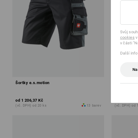
Svůj souh
cookies
v
v části "N
Další inf
Na
Šortky e.s.motion
Šortky e.s.m
od
1 206,37 Kč
od
1 206,37
(vč. DPH) od 20 ks
13
barev
(vč. DPH) od 