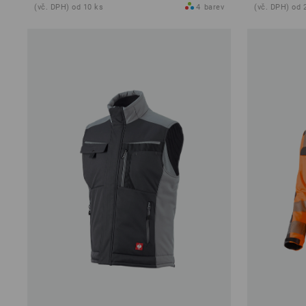
(vč. DPH) od 10 ks
4
barev
(vč. DPH) od 