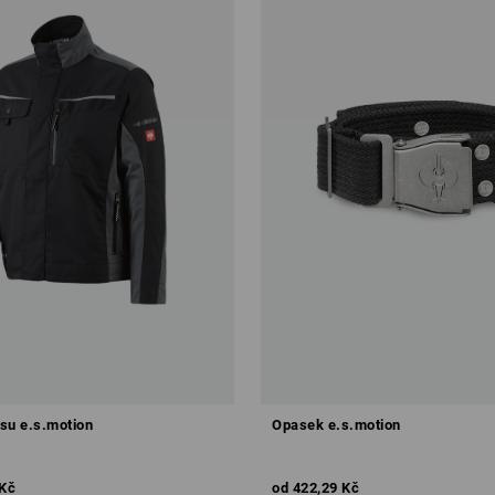
su e.s.motion
Opasek e.s.motion
 Kč
od
422,29 Kč