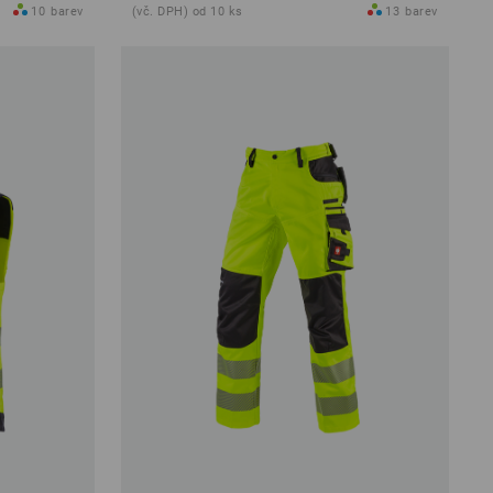
10
barev
(vč. DPH) od 10 ks
13
barev