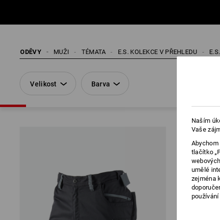
ODĚVY
MUŽI
TÉMATA
E.S. KOLEKCE V PŘEHLEDU
E.
Velikost
Barva
Naším úko
Vaše zájm
Abychom v
tlačítko 
webových 
umělé int
zejména k
doporučen
používání