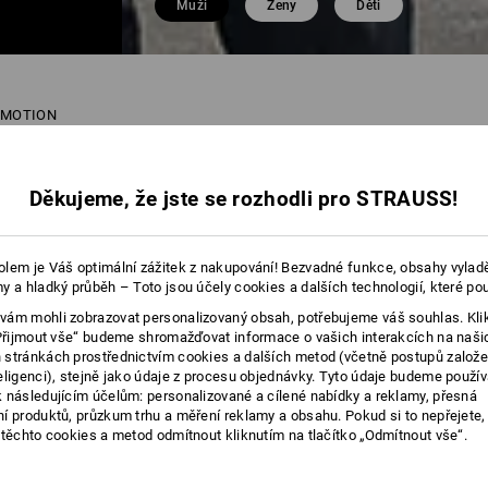
Muži
Ženy
Děti
S.MOTION
23 P
Děkujeme, že jste se rozhodli pro STRAUSS!
lem je Váš optimální zážitek z nakupování! Bezvadné funkce, obsahy vylad
y a hladký průběh – Toto jsou účely cookies a dalších technologií, které po
ám mohli zobrazovat personalizovaný obsah, potřebujeme váš souhlas. Kli
„Přijmout vše“ budeme shromažďovat informace o vašich interakcích na naši
stránkách prostřednictvím cookies a dalších metod (včetně postupů založ
eligenci), stejně jako údaje z procesu objednávky. Tyto údaje budeme použív
 následujícím účelům: personalizované a cílené nabídky a reklamy, přesná
í produktů, průzkum trhu a měření reklamy a obsahu. Pokud si to nepřejete
 těchto cookies a metod odmítnout kliknutím na tlačítko „Odmítnout vše“.