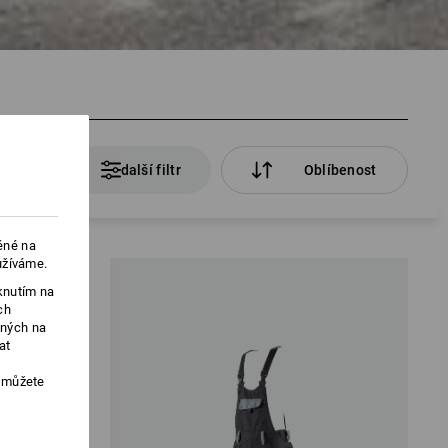
rodukty
další filtr
Oblíbenost
ěné na
užíváme.
knutím na
ch
ených na
at
, můžete