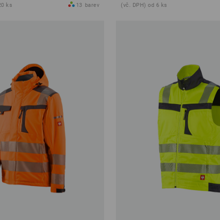
20 ks
13
barev
(vč. DPH) od 6 ks