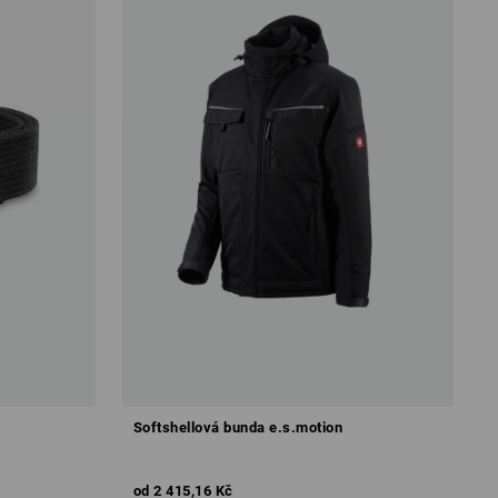
Softshellová bunda e.s.motion
od
2 415,16 Kč