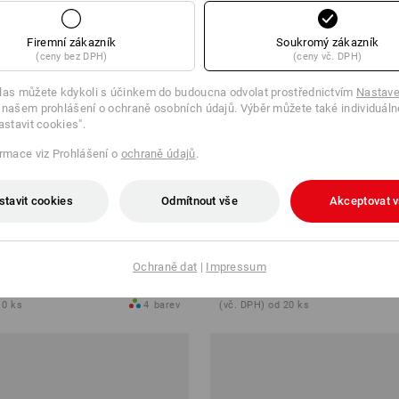
Firemní zákazník
Soukromý zákazník
(ceny bez DPH)
(ceny vč. DPH)
las můžete kdykoli s účinkem do budoucna odvolat prostřednictvím
Nastave
 našem prohlášení o ochraně osobních údajů. Výběr můžete také individuáln
astavit cookies".
ormace viz Prohlášení o
ochraně údajů
.
stavit cookies
Odmítnout vše
Akceptovat 
otion léto
Kalhoty do pasu e.s.motion
Ochraně dat
|
Impressum
 Kč
od
1 631,08 Kč
10 ks
4
barev
(vč. DPH) od 20 ks