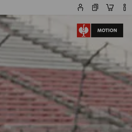
rodukty
další filtr
Oblíbenost