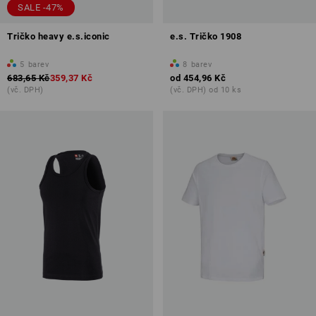
SALE -47%
Tričko heavy e.s.iconic
e.s. Tričko 1908
5
barev
8
barev
683,65 Kč
359,37 Kč
od
454,96 Kč
(vč. DPH)
(vč. DPH) od 10 ks