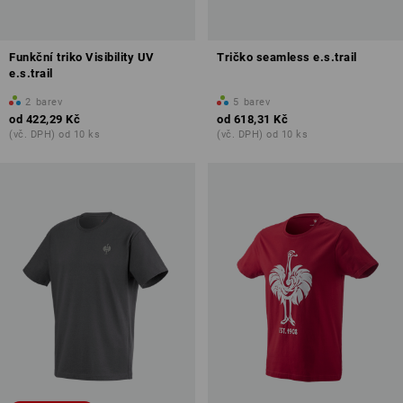
Funkční triko Visibility UV
Tričko seamless e.s.trail
e.s.trail
2
barev
5
barev
od
422,29 Kč
od
618,31 Kč
(vč. DPH) od 10 ks
(vč. DPH) od 10 ks