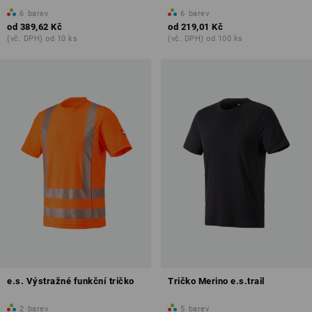
6
barev
6
barev
od
389,62 Kč
od
219,01 Kč
(vč. DPH) od 10 ks
(vč. DPH) od 100 ks
e.s. Výstražné funkční tričko
Tričko Merino e.s.trail
2
barev
5
barev