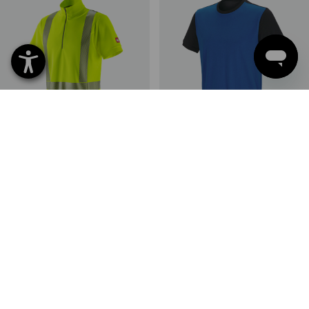
e.s. Výstražné funkční triko se
e.s. Tričko cotton stretch
zipem UV
bicolor
2
barev
6
barev
od
1 206,37 Kč
od
389,62 Kč
(vč. DPH) od 10 ks
(vč. DPH) od 30 ks