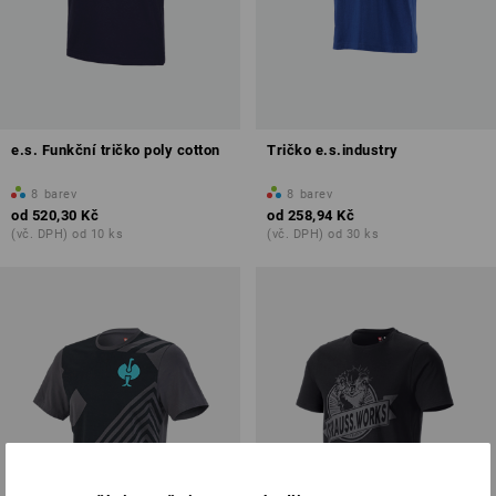
e.s. Funkční tričko poly cotton
Tričko e.s.industry
8
barev
8
barev
od
520,30 Kč
od
258,94 Kč
(vč. DPH) od 10 ks
(vč. DPH) od 30 ks