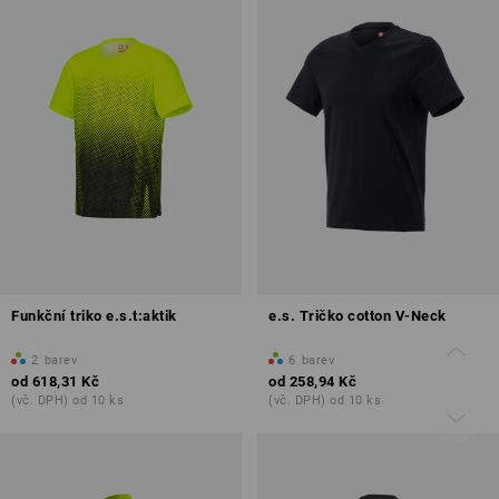
Funkční triko e.s.t:aktik
e.s. Tričko cotton V-Neck
2
barev
6
barev
od
618,31 Kč
od
258,94 Kč
(vč. DPH) od 10 ks
(vč. DPH) od 10 ks