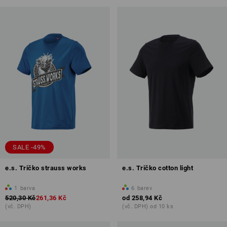
SALE -49%
e.s. Tričko strauss works
e.s. Tričko cotton light
1
barva
6
barev
520,30 Kč
261,36 Kč
od
258,94 Kč
(vč. DPH)
(vč. DPH) od 10 ks