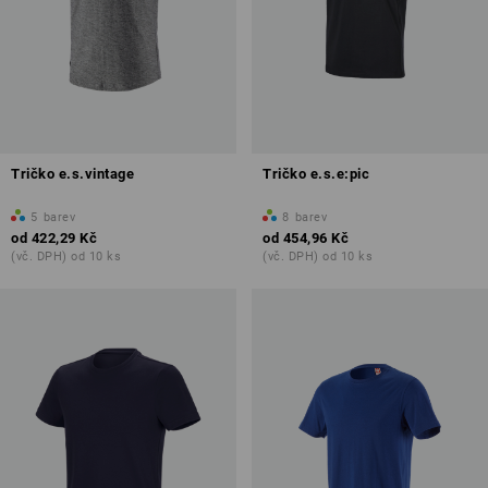
Tričko e.s.vintage
Tričko e.s.e:pic
5
barev
8
barev
od
422,29 Kč
od
454,96 Kč
(vč. DPH) od 10 ks
(vč. DPH) od 10 ks