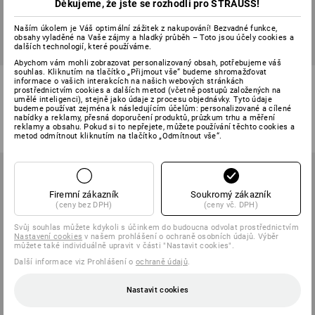
Děkujeme, že jste se rozhodli pro STRAUSS!
Naším úkolem je Váš optimální zážitek z nakupování! Bezvadné funkce,
obsahy vyladěné na Vaše zájmy a hladký průběh – Toto jsou účely cookies a
dalších technologií, které používáme.
Abychom vám mohli zobrazovat personalizovaný obsah, potřebujeme váš
souhlas. Kliknutím na tlačítko „Přijmout vše“ budeme shromažďovat
Tričko e.s.trail graphic
Tričko e.s.iconic works
informace o vašich interakcích na našich webových stránkách
prostřednictvím cookies a dalších metod (včetně postupů založených na
umělé inteligenci), stejně jako údaje z procesu objednávky. Tyto údaje
3
barev
6
barev
budeme používat zejména k následujícím účelům: personalizované a cílené
nabídky a reklamy, přesná doporučení produktů, průzkum trhu a měření
od
585,64 Kč
od
454,96 Kč
reklamy a obsahu. Pokud si to nepřejete, můžete používání těchto cookies a
(vč. DPH) od 10 ks
(vč. DPH) od 10 ks
metod odmítnout kliknutím na tlačítko „Odmítnout vše“.
Firemní zákazník
Soukromý zákazník
(ceny bez DPH)
(ceny vč. DPH)
Svůj souhlas můžete kdykoli s účinkem do budoucna odvolat prostřednictvím
Nastavení cookies
v našem prohlášení o ochraně osobních údajů. Výběr
můžete také individuálně upravit v části "Nastavit cookies".
Další informace viz Prohlášení o
ochraně údajů
.
Nastavit cookies