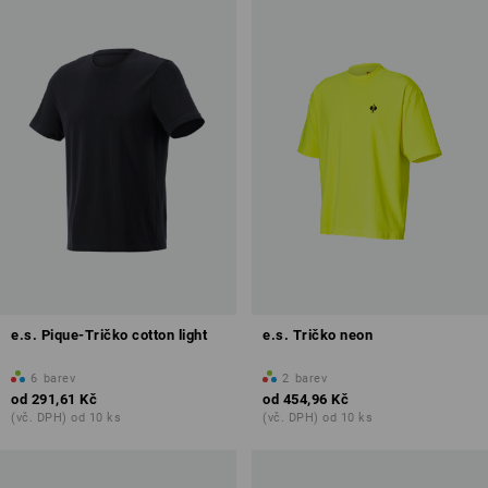
e.s. Pique-Tričko cotton light
e.s. Tričko neon
6
barev
2
barev
od
291,61 Kč
od
454,96 Kč
(vč. DPH) od 10 ks
(vč. DPH) od 10 ks