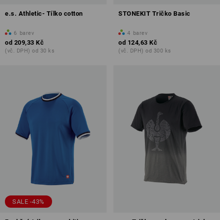
e.s. Athletic- Tílko cotton
STONEKIT Tričko Basic
6
barev
4
barev
od
209,33 Kč
od
124,63 Kč
(vč. DPH) od 30 ks
(vč. DPH) od 300 ks
SALE -43%