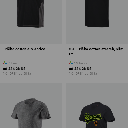
Tričko cotton e.s.active
e.s. Tričko cotton stretch, slim
fit
7
barev
13
barev
od
324,28 Kč
od
324,28 Kč
(vč. DPH) od 30 ks
(vč. DPH) od 30 ks