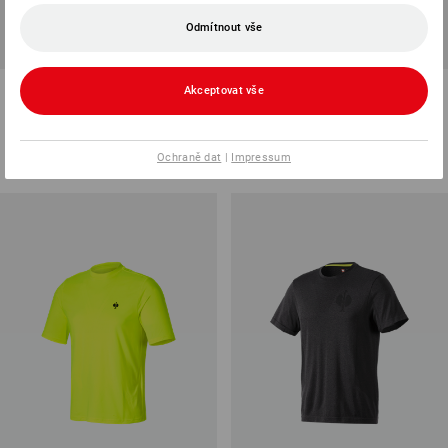
Odmítnout vše
e.s. Tričko cotton stretch Layer
Tričko e.s.concrete
Akceptovat vše
14
barev
7
barev
od
389,62 Kč
od
454,96 Kč
Ochraně dat
|
Impressum
(vč. DPH) od 30 ks
(vč. DPH) od 10 ks