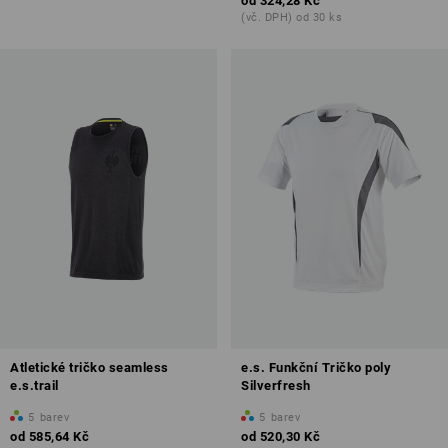
od
324,28 Kč
(vč. DPH) od 30 ks
Atletické tričko seamless
e.s. Funkční Tričko poly
e.s.trail
Silverfresh
5
barev
5
barev
od
585,64 Kč
od
520,30 Kč