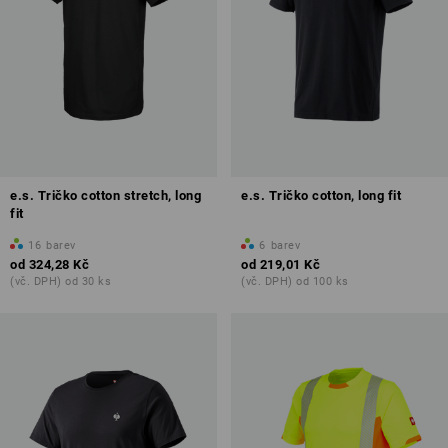
e.s. Tričko cotton stretch, long
e.s. Tričko cotton, long fit
fit
16
barev
6
barev
od
324,28 Kč
od
219,01 Kč
(vč. DPH) od 30 ks
(vč. DPH) od 100 ks