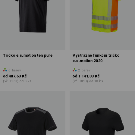
Tričko e.s.motion ten pure
Výstražné funkční tričko
e.s.motion 2020
6
barev
2
barev
od
487,63 Kč
od
1 141,03 Kč
(vč. DPH) od 3 ks
(vč. DPH) od 10 ks