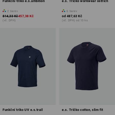
Funkční-triko e.s.ambition
e.s. Tričko workwear ostrich
2
barev
6
barev
814,33 Kč
457,38 Kč
od
487,63 Kč
(vč. DPH)
(vč. DPH) od 10 ks
Funkční triko UV e.s.trail
e.s. Tričko cotton, slim fit