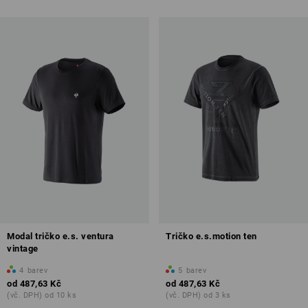
Modal tričko e.s. ventura
Tričko e.s.motion ten
vintage
4
barev
5
barev
od
487,63 Kč
od
487,63 Kč
(vč. DPH) od 10 ks
(vč. DPH) od 3 ks