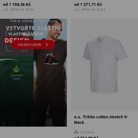
od
1 108,36 Kč
od
1 271,71 Kč
(vč. DPH) od 10 ks
(vč. DPH) od 10 ks
Tisk & výšivka – od 1 kusu
VYTVOŘTE VLASTNÍ
NÁVRH!
vlastní návrh
e.s. Tričko cotton stretch V-
Neck
15
barev