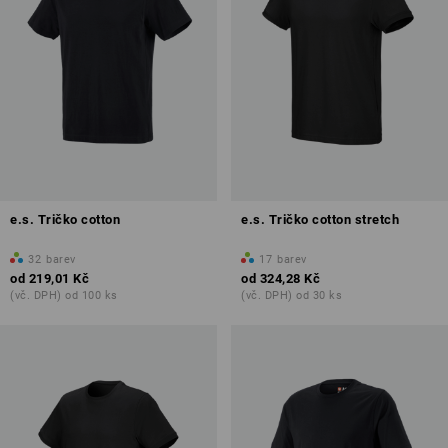
e.s. Tričko cotton
e.s. Tričko cotton stretch
32
barev
17
barev
od
219,01 Kč
od
324,28 Kč
(vč. DPH) od 100 ks
(vč. DPH) od 30 ks