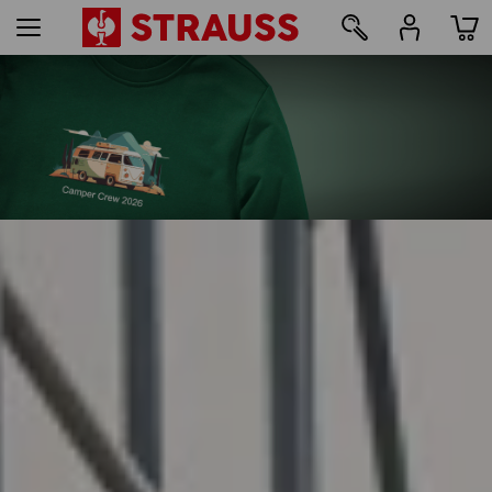
49
Tisk & výšivka – od 1 kusu
Jednoduše navrhnout online
více informací