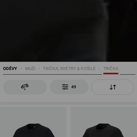
ODĚVY
MUŽI
TRIČKA, SVETRY & KOŠILE
TRIČKA
49