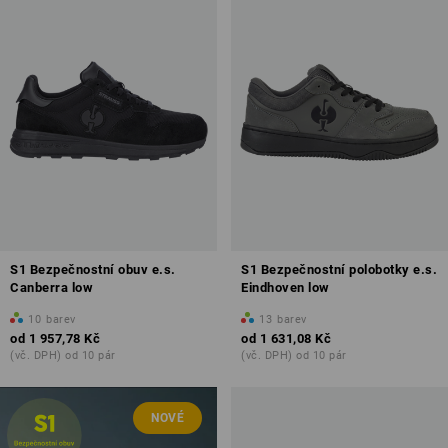
S1 Bezpečnostní obuv e.s.
S1 Bezpečnostní polobotky e.s.
Canberra low
Eindhoven low
10
barev
13
barev
od
1 957,78 Kč
od
1 631,08 Kč
(vč. DPH) od 10 pár
(vč. DPH) od 10 pár
NOVÉ