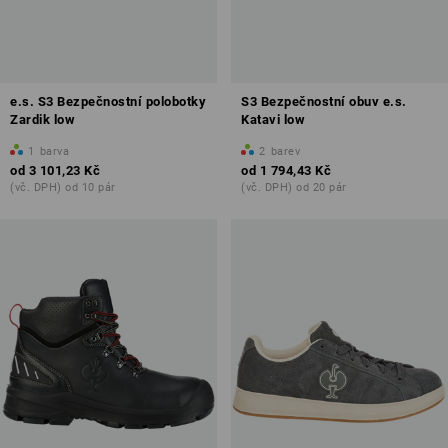
e.s. S3 Bezpečnostní polobotky
S3 Bezpečnostní obuv e.s.
Zardik low
Katavi low
1
barva
2
barev
od
3 101,23 Kč
od
1 794,43 Kč
(vč. DPH) od 10 pár
(vč. DPH) od 20 pár