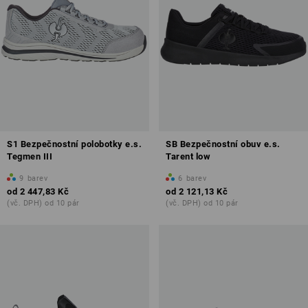
S1 Bezpečnostní polobotky e.s.
SB Bezpečnostní obuv e.s.
Tegmen III
Tarent low
9
barev
6
barev
od
2 447,83 Kč
od
2 121,13 Kč
(vč. DPH) od 10 pár
(vč. DPH) od 10 pár