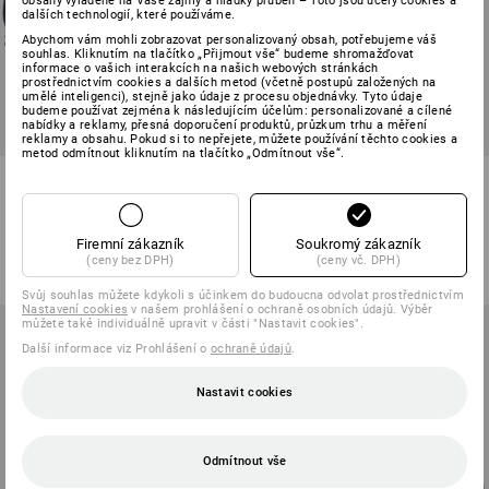
obsahy vyladěné na Vaše zájmy a hladký průběh – Toto jsou účely cookies a
dalších technologií, které používáme.
Abychom vám mohli zobrazovat personalizovaný obsah, potřebujeme váš
souhlas. Kliknutím na tlačítko „Přijmout vše“ budeme shromažďovat
informace o vašich interakcích na našich webových stránkách
prostřednictvím cookies a dalších metod (včetně postupů založených na
umělé inteligenci), stejně jako údaje z procesu objednávky. Tyto údaje
budeme používat zejména k následujícím účelům: personalizované a cílené
nabídky a reklamy, přesná doporučení produktů, průzkum trhu a měření
reklamy a obsahu. Pokud si to nepřejete, můžete používání těchto cookies a
metod odmítnout kliknutím na tlačítko „Odmítnout vše“.
S3 Bezpečnostní polobotky e.s.
S6 Lesnická bezpečnostní obuv
Spes II low
e.s. Kufstein high
4
barev
1
barva
Firemní zákazník
Soukromý zákazník
od
2 611,18 Kč
od
3 917,98 Kč
(ceny bez DPH)
(ceny vč. DPH)
(vč. DPH) od 10 pár
(vč. DPH) od 10 pár
Svůj souhlas můžete kdykoli s účinkem do budoucna odvolat prostřednictvím
Nastavení cookies
v našem prohlášení o ochraně osobních údajů. Výběr
můžete také individuálně upravit v části "Nastavit cookies".
Další informace viz Prohlášení o
ochraně údajů
.
Nastavit cookies
Odmítnout vše