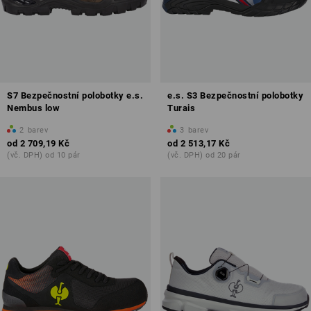
S7 Bezpečnostní polobotky e.s.
e.s. S3 Bezpečnostní polobotky
Nembus low
Turais
2
barev
3
barev
od
2 709,19 Kč
od
2 513,17 Kč
(vč. DPH) od 10 pár
(vč. DPH) od 20 pár