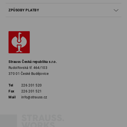
Bezpečnostní třídy na první pohled
ZPŮSOBY PLATBY
Základní obuv (tužinka na ochranu prstů u nohou a
protiskluzová zábrana)
Jako SB + A (antistatická), E (absorpce energie v oblasti
paty)
Jako S1 + P (odolnost vůči protržení)
Strauss Česká republika s.r.o.
Rudolfovská tř. 464/103
Jako S1 + WPA (odolnost horní části obuvi vůči průsaku
370 01 České Budějovice
vody a nasákavosti min. na 60 minut)
Tel
226 201 520
Stejně jako S2 + podrážka odolná vůči prošlapání a
Fax
226 201 521
profilovaná podrážka
Mail
info@strauss.cz
Základní obuv jako zcela vodotěsné holínky se zvláštními
požadavky A (antistatická) a E (absorpce energie v oblasti
paty)
Jako S4 + P (odolnost vůči protržení) s profilovanou