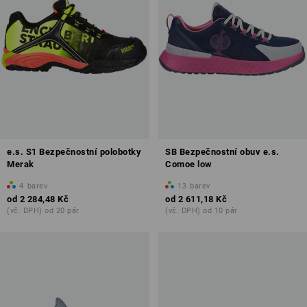
e.s. S1 Bezpečnostní polobotky
SB Bezpečnostní obuv e.s.
Merak
Comoe low
4
barev
13
barev
od
2 284,48 Kč
od
2 611,18 Kč
(vč. DPH) od 20 pár
(vč. DPH) od 10 pár