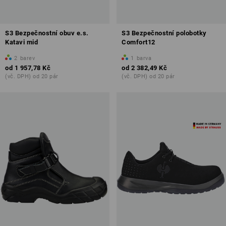
S3 Bezpečnostní obuv e.s.
S3 Bezpečnostní polobotky
Katavi mid
Comfort12
2
barev
1
barva
od
1 957,78 Kč
od
2 382,49 Kč
(vč. DPH) od 20 pár
(vč. DPH) od 20 pár