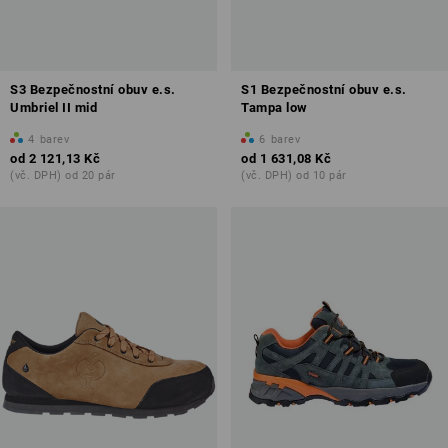
S3 Bezpečnostní obuv e.s.
S1 Bezpečnostní obuv e.s.
Umbriel II mid
Tampa low
4
barev
6
barev
od
2 121,13 Kč
od
1 631,08 Kč
(vč. DPH) od 20 pár
(vč. DPH) od 10 pár