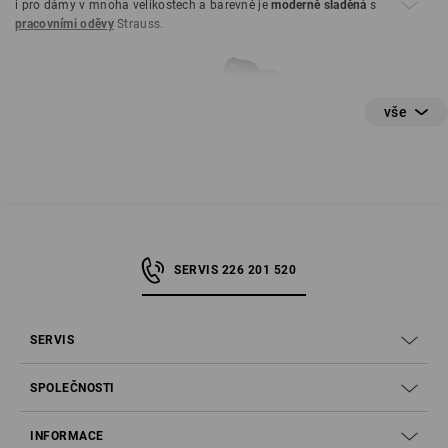
i pro dámy v mnoha velikostech a barevně je
moderně sladěná
s
pracovními oděvy
Strauss.
SERVIS 226 201 520
SERVIS
SPOLEČNOSTI
Krok 1 - Co znamená S1, S2, S3 a Co.?
INFORMACE