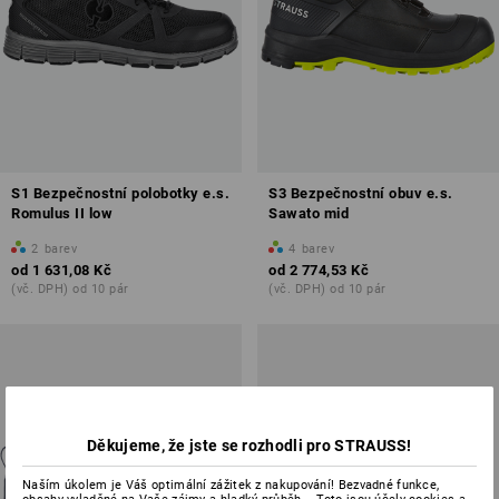
S1 Bezpečnostní polobotky e.s.
S3 Bezpečnostní obuv e.s.
Romulus II low
Sawato mid
2
barev
4
barev
od
1 631,08 Kč
od
2 774,53 Kč
(vč. DPH) od 10 pár
(vč. DPH) od 10 pár
Děkujeme, že jste se rozhodli pro STRAUSS!
Naším úkolem je Váš optimální zážitek z nakupování! Bezvadné funkce,