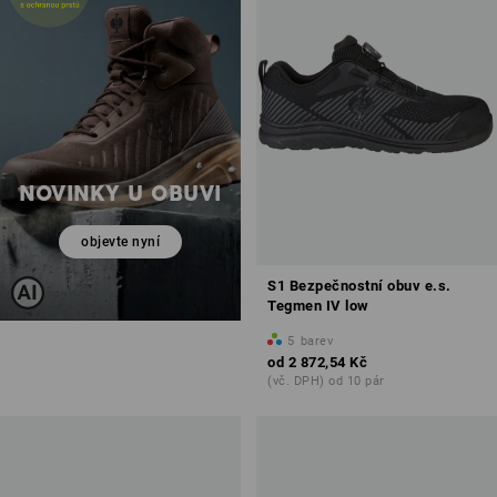
NOVINKY U OBUVI
objevte nyní
S1 Bezpečnostní obuv e.s.
Tegmen IV low
5
barev
od
2 872,54 Kč
(vč. DPH) od 10 pár