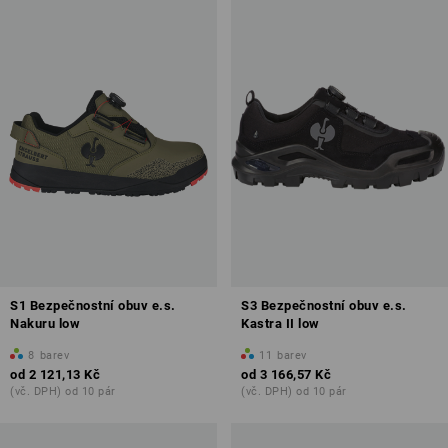
a pracovní obuvi. Všechny související informace najdete na naší
stránce s přehledem
.
S1 Bezpečnostní obuv e.s.
S3 Bezpečnostní obuv e.s.
Nakuru low
Kastra II low
8
barev
11
barev
od
2 121,13 Kč
od
3 166,57 Kč
(vč. DPH) od 10 pár
(vč. DPH) od 10 pár