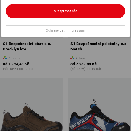
Akceptovat vše
Ochraně dat
|
Impressum
S1 Bezpečnostní obuv e.s.
S1 Bezpečnostní polobotky e.s.
Brooklyn low
Mareb
7
barev
4
barev
od
1 794,43 Kč
od
2 937,88 Kč
(vč. DPH) od 10 pár
(vč. DPH) od 10 pár