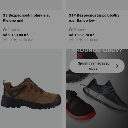
S3 Bezpečnostní obuv e.s.
S1P Bezpečnostní polobotky
Pleione mid
e.s. Banco low
1
barva
5
barev
od
2 153,80 Kč
od
1 957,78 Kč
JEŠTĚ JSTE
(vč. DPH) od 20 pár
(vč. DPH) od 10 pár
NENAŠLI
VHODNOU OBUV?
Spustit vyhledávač
obuvi