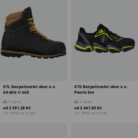
S7L Bezpečnostní obuv e.s.
S7S Bezpečnostní obuv e.s.
Alrakis II mid
Peoria low
5
barev
6
barev
od
3 591,28 Kč
od
2 447,83 Kč
(vč. DPH) od 10 pár
(vč. DPH) od 10 pár