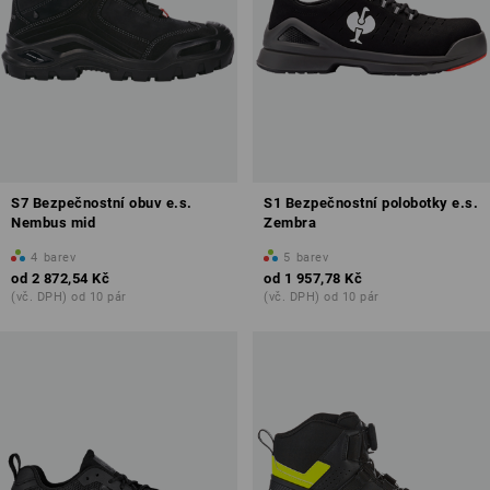
S7 Bezpečnostní obuv e.s.
S1 Bezpečnostní polobotky e.s.
Nembus mid
Zembra
4
barev
5
barev
od
2 872,54 Kč
od
1 957,78 Kč
(vč. DPH) od 10 pár
(vč. DPH) od 10 pár