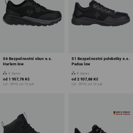
S6 Bezpečnostní obuv e.s.
S1 Bezpečnostní polobotky e.s.
Harlem low
Padua low
4
barev
8
barev
od
1 957,78 Kč
od
2 937,88 Kč
(vč. DPH) od 10 pár
(vč. DPH) od 10 pár