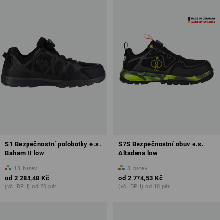
Přehled bezpečnostních stupňů
S1 Bezpečnostní polobotky e.s.
S7S Bezpečnostní obuv e.s.
zde se dozvíte více o Bezpečnostní obuv
Baham II low
Altadena low
13
barev
3
barev
od
2 284,48 Kč
od
2 774,53 Kč
(vč. DPH) od 20 pár
(vč. DPH) od 10 pár