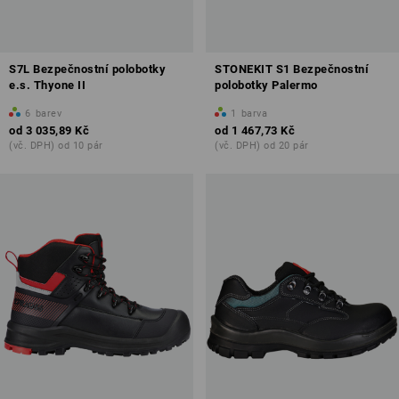
S7L Bezpečnostní polobotky
STONEKIT S1 Bezpečnostní
e.s. Thyone II
polobotky Palermo
6
barev
1
barva
od
3 035,89 Kč
od
1 467,73 Kč
(vč. DPH) od 10 pár
(vč. DPH) od 20 pár