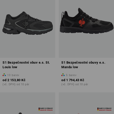
S1 Bezpečnostní obuv e.s. St.
S1 Bezpečnostní obuvy e.s.
Louis low
Manda low
10
barev
5
barev
od
2 153,80 Kč
od
1 794,43 Kč
(vč. DPH) od 10 pár
(vč. DPH) od 10 pár