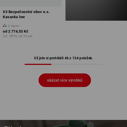
S3 Bezpečnostní obuv e.s.
Kasanka low
2
barev
od
2 774,53 Kč
(vč. DPH) od 10 pár
Už jste si prohlédli 46 z 134 položek.
ukázat více výrobků