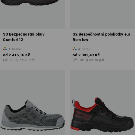
S3 Bezpečnostní obuv
S2 Bezpečnostní polobotky e.s.
Comfort12
Rom low
1
barva
4
barev
od
2 415,16 Kč
od
2 382,49 Kč
(vč. DPH) od 20 pár
(vč. DPH) od 10 pár