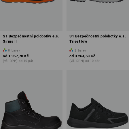
S1 Bezpečnostní polobotky e.s.
S1 Bezpečnostní polobotky e.s.
Sirius II
Triest low
8
barev
2
barev
od
1 957,78 Kč
od
3 264,58 Kč
(vč. DPH) od 10 pár
(vč. DPH) od 10 pár