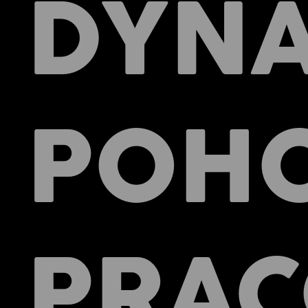
DYNA
POH
PRAC