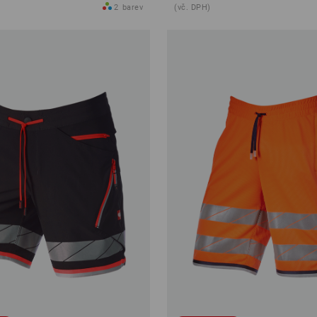
2
barev
(vč. DPH)