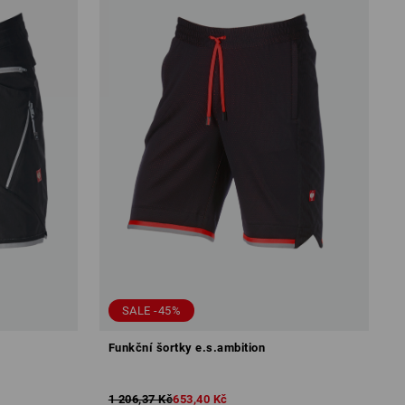
SALE -45%
Funkční šortky e.s.ambition
1 206,37 Kč
653,40 Kč