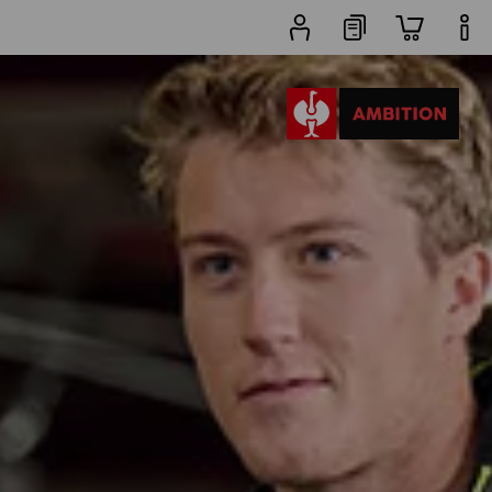
rodukty
další filtr
Oblíbenost