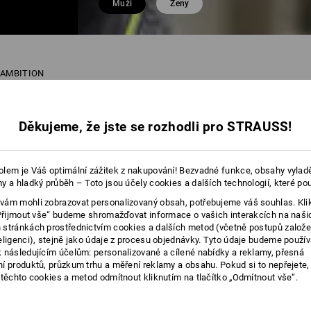
Muži
Ženy
.AMBITION
23 P
Děkujeme, že jste se rozhodli pro STRAUSS!
lem je Váš optimální zážitek z nakupování! Bezvadné funkce, obsahy vylad
y a hladký průběh – Toto jsou účely cookies a dalších technologií, které po
ám mohli zobrazovat personalizovaný obsah, potřebujeme váš souhlas. Kli
„Přijmout vše“ budeme shromažďovat informace o vašich interakcích na naši
stránkách prostřednictvím cookies a dalších metod (včetně postupů založ
eligenci), stejně jako údaje z procesu objednávky. Tyto údaje budeme použív
 následujícím účelům: personalizované a cílené nabídky a reklamy, přesná
í produktů, průzkum trhu a měření reklamy a obsahu. Pokud si to nepřejete
 těchto cookies a metod odmítnout kliknutím na tlačítko „Odmítnout vše“.