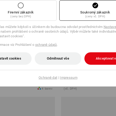
Firemní zákazník
Soukromý zákazník
(ceny bez DPH)
(ceny vč. DPH)
las můžete kdykoli s účinkem do budoucna odvolat prostřednictvím
Nastave
 našem prohlášení o ochraně osobních údajů. Výběr můžete také individuáln
astavit cookies".
ormace viz Prohlášení o
ochraně údajů
.
stavit cookies
Odmítnout vše
Akceptovat 
%
SALE -49%
pasu e.s.ambition
Kalhoty s více kapsami e.s.ambi
Ochraně dat
|
Impressum
1 143,45 Kč
1 631,08 Kč
816,75 Kč
4
barev
(vč. DPH)