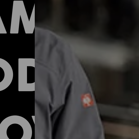
MICK
ODLN
OVNÍ