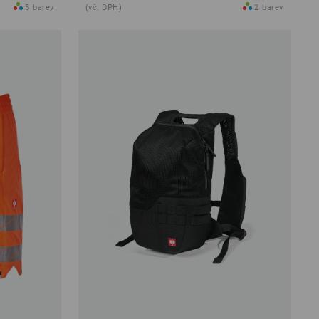
5
barev
(vč. DPH)
2
barev