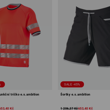
%
SALE -45%
unkční tričko e.s.ambition
Šortky e.s.ambition
653,40 Kč
1 206,37 Kč
653,40 Kč