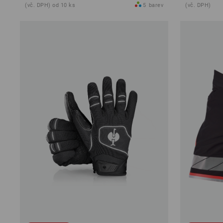
(vč. DPH) od 10 ks
5
barev
(vč. DPH)