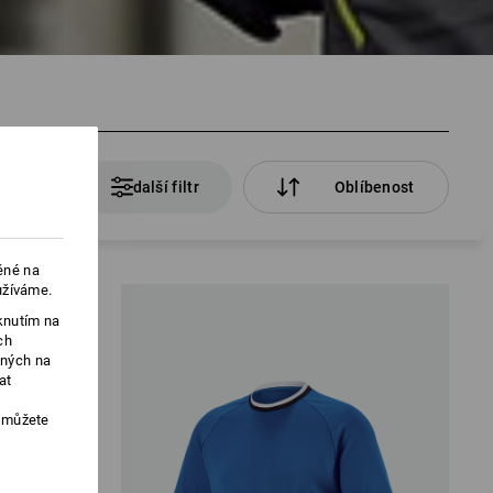
rodukty
další filtr
Oblíbenost
ěné na
užíváme.
knutím na
ch
ených na
at
, můžete