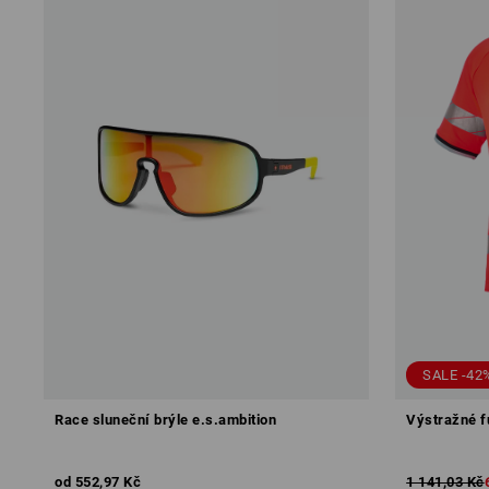
SALE -42
Race sluneční brýle e.s.ambition
Výstražné f
od
552,97 Kč
1 141,03 Kč