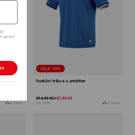
ní
ě upravit
vše
SALE -43%
tion
Funkční-triko e.s.ambition
814,33 Kč
457,38 Kč
6
barev
(vč. DPH)
3
barev