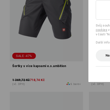
Svůj souh
cookies
v
v části "N
Další inf
Na
SALE -47%
SALE -49
Šortky s více kapsami e.s.ambition
Kalhoty do 
1 369,72 Kč
718,74 Kč
2 284,48 Kč
(vč. DPH)
6
barev
(vč. DPH)