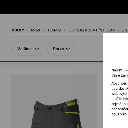
ODĚVY
MUŽI
TÉMATA
E.S. KOLEKCE V PŘEHLEDU
E.S
Velikost
Barva
Naším úko
Vaše zájm
Abychom v
tlačítko 
webových 
umělé int
zejména k
doporučen
používání