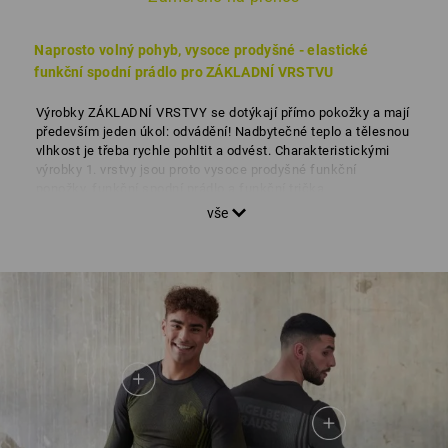
Naprosto volný pohyb, vysoce prodyšné - elastické
funkční spodní prádlo pro ZÁKLADNÍ VRSTVU
Výrobky ZÁKLADNÍ VRSTVY se dotýkají přímo pokožky a mají
především jeden úkol: odvádění! Nadbytečné teplo a tělesnou
vlhkost je třeba rychle pohltit a odvést. Charakteristickými
výrobky 1. vrstvy jsou proto vysoce prodyšné funkční
ponožky, funkční spodní prádlo a funkční trička.