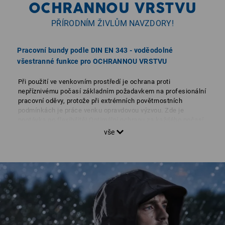
OCHRANNOU VRSTVU
PŘÍRODNÍM ŽIVLŮM NAVZDORY!
Pracovní bundy podle DIN EN 343 - voděodolné
všestranné funkce pro OCHRANNOU VRSTVU
Při použití ve venkovním prostředí je ochrana proti
nepříznivému počasí základním požadavkem na profesionální
pracovní oděvy, protože při extrémních povětrnostních
podmínkách je práce venku opravdovou výzvou. Zde je
poptávka po flexibilitě! Optimální ochranu za každého počasí
poskytují univerzální bundy, dvojité bundy a funkční bundy 3 v
1. Flexibilní a lehké jsou softshellové bundy. Přirozeně musí
také obuv poskytovat odpovídající ochranu. U pracovní a
bezpečnostní obuvi sází Strauss na membránovou
technologii dryplexx® extreme a dryplexx® waterproof.