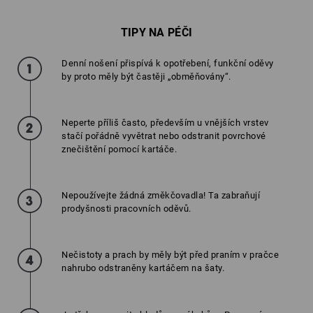
TIPY NA PÉČI
Denní nošení přispívá k opotřebení, funkční oděvy
by proto měly být častěji „obměňovány“.
Neperte příliš často, především u vnějších vrstev
stačí pořádně vyvětrat nebo odstranit povrchové
znečištění pomocí kartáče.
Nepoužívejte žádná změkčovadla! Ta zabraňují
prodyšnosti pracovních oděvů.
Nečistoty a prach by měly být před praním v pračce
nahrubo odstraněny kartáčem na šaty.