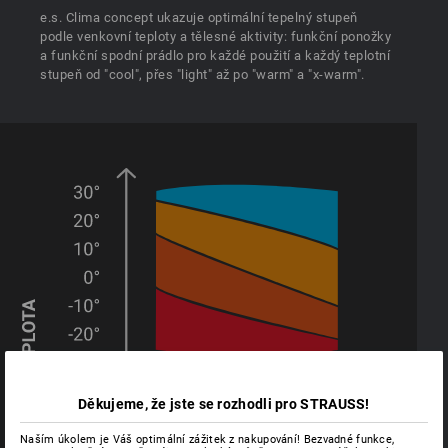
e.s. Clima concept ukazuje optimální tepelný stupeň
podle venkovní teploty a tělesné aktivity: funkční ponožky
a funkční spodní prádlo pro každé použití a každý teplotní
stupeň od "cool", přes "light" až po "warm" a "x-warm".
Děkujeme, že jste se rozhodli pro STRAUSS!
Naším úkolem je Váš optimální zážitek z nakupování! Bezvadné funkce,