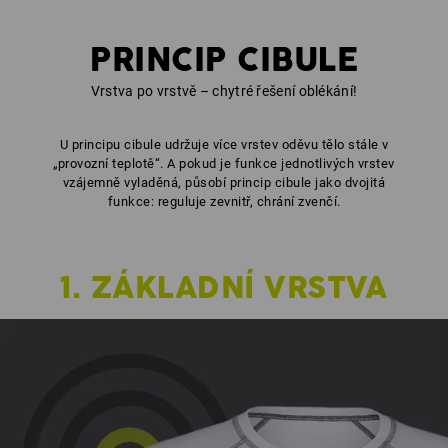
PRINCIP CIBULE
Vrstva po vrstvě – chytré řešení oblékání!
U principu cibule udržuje více vrstev oděvu tělo stále v
„provozní teplotě“. A pokud je funkce jednotlivých vrstev
vzájemně vyladěná, působí princip cibule jako dvojitá
funkce: reguluje zevnitř, chrání zvenčí.
1. ZÁKLADNÍ VRSTVA