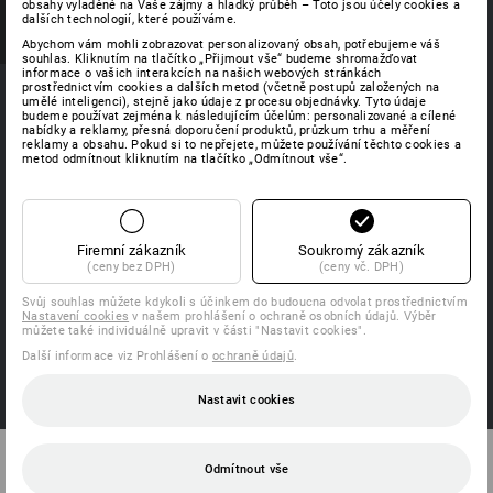
obsahy vyladěné na Vaše zájmy a hladký průběh – Toto jsou účely cookies a
dalších technologií, které používáme.
Abychom vám mohli zobrazovat personalizovaný obsah, potřebujeme váš
souhlas. Kliknutím na tlačítko „Přijmout vše“ budeme shromažďovat
informace o vašich interakcích na našich webových stránkách
prostřednictvím cookies a dalších metod (včetně postupů založených na
umělé inteligenci), stejně jako údaje z procesu objednávky. Tyto údaje
MATERIÁL
budeme používat zejména k následujícím účelům: personalizované a cílené
nabídky a reklamy, přesná doporučení produktů, průzkum trhu a měření
reklamy a obsahu. Pokud si to nepřejete, můžete používání těchto cookies a
metod odmítnout kliknutím na tlačítko „Odmítnout vše“.
FIBERtwin® – základní vrstva
Vlákn
mnoho
Funkčně silné lehké váhy skupiny FIBERtwin® BASIS udržují
Firemní zákazník
Soukromý zákazník
uklád
(ceny bez DPH)
(ceny vč. DPH)
tělo v suchu a aktivní – i při silné zátěži. Spodní vrstvu
prody
oblečení zde charakterizují FIBERtwin® funkční prádlo a
konst
Svůj souhlas můžete kdykoli s účinkem do budoucna odvolat prostřednictvím
funkční trička.
Nastavení cookies
v našem prohlášení o ochraně osobních údajů. Výběr
předp
můžete také individuálně upravit v části "Nastavit cookies".
použí
+ rychlý příjem a bezprostřední odvod vlhkost
Další informace viz Prohlášení o
ochraně údajů
.
+ nejvyšší volnost pohybu
Nastavit cookies
+ příjemné pro pokožku "
Odmítnout vše