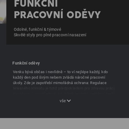
FUNKČNÍ
PRACOVNÍ ODĚVY
Odolné, funkční & týmové
Skvělé styly pro plné pracovní nasazení
Funkční oděvy
Venku bývá občas i nevlídně – to ví nejlépe každý, kdo
každý den pod širým nebem zvládá náročné pracovní
úkoly. Zde je zapotřebí mimořádná ochrana: Regulace
tělesného klimatu je totiž předpokladem pro zdravou práci.
Nachlazení, prochladnutí a následkem toho natažení svalů
jsou hlavní faktory pracovních úrazů, vedoucí k nemocem.
Profesionální pracovní oděv je proto také funkčním
oděvem, který trvale chrání – před nadměrným horkem,
před prochladnutím a před počasím. e.s. Pracovní oděvy s
funkcí, to znamená: více výkonu pro silné týmy!