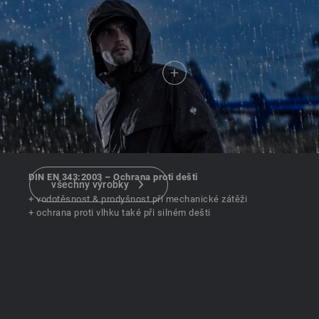
DIN EN 343:2003 – Ochrana proti dešti
všechny výrobky
+ vodotěsnost & prodyšnost při mechanické zátěži
+ ochrana proti vlhku také při silném dešti