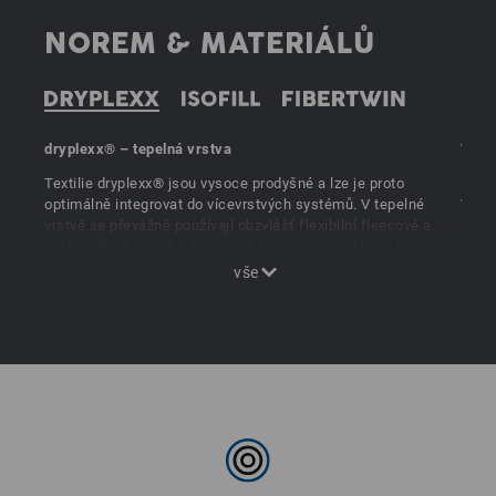
NOREM & MATERIÁLŮ
dryplexx® – tepelná vrstva
Vnit
Textilie dryplexx® jsou vysoce prodyšné a lze je proto
Plně 
optimálně integrovat do vícevrstvých systémů. V tepelné
V e.
vrstvě se převážně používají obzvlášť flexibilní fleecové a
podší
softshellové výrobky dryplexx® v různých strukturách.
umělé
perf
z umě
vlák
elast