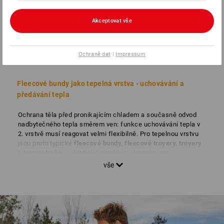
Akceptovat vše
TEPLÁ VRSTVA
Ochraně dat
|
Impressum
Izolace a pohyb
Fleecové bundy jako tepelná vrstva - uchovávání a
předávání tepla
Ochrana těla před pronikajícím chladem a současně odvod
nadbytečného tepla směrem ven: funkce uchovávání tepla v
2. vrstvě musí reagovat velmi flexibilně. Pro tepelnou vrstvu
jsou proto typické
fleecové bundy, fleecové troyery, troyery
z termostreče
– elastické výrobky z pleteniny pro
komfortnější pohyb v různých tloušťkách materiálu a
tepelných stupních. Vysoce aktivní směsové tkaniny jsou
ideální pro optimální cirkulaci tělesného tepla a čerstvého
vzduchu.