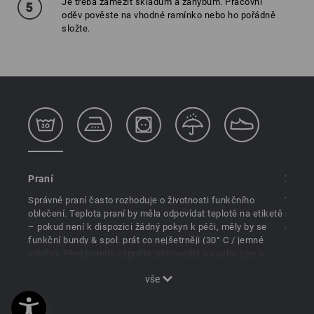
Je třeba zamezit skladům a záhybům. Pracovní
oděv pověste na vhodné ramínko nebo ho pořádně
složte.
Praní
Žehle
Správné praní často rozhoduje o životnosti funkčního
Většin
oblečení. Teplota praní by měla odpovídat teplotě na etiketě
nechat
– pokud není k dispozici žádný pokyn k péči, měly by se
do bub
funkční bundy & spol. prát co nejšetrněji (30° C / jemné
Kdyby 
prádlo). Před praním zapněte zdrhovadla a suché zipy a
– vyže
pračku neplňte příliš velkým množstvím. Aviváže a avivážní
teplot
přísady v pracích prostředcích jsou tabu!
chrání
bundu 