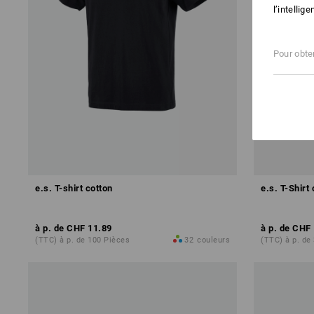
l’intellig
Pour obten
e.s. T-shirt cotton
e.s. T-Shirt
à p. de
CHF 11.89
à p. de
CHF 
(TTC) à p. de 100 Pièces
32
couleurs
(TTC) à p. de