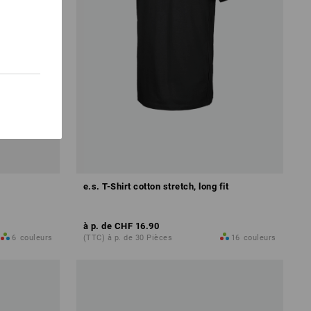
e.s. T-Shirt cotton stretch, long fit
à p. de
CHF 16.90
6
couleurs
(TTC) à p. de 30 Pièces
16
couleurs