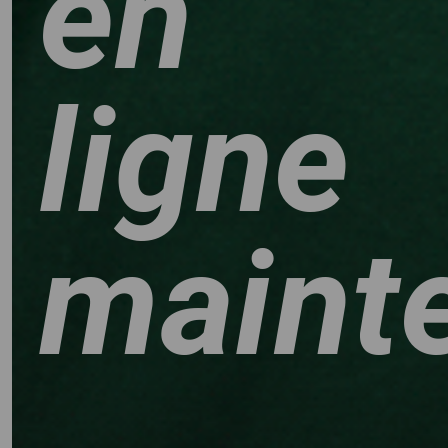
en
ligne
maint