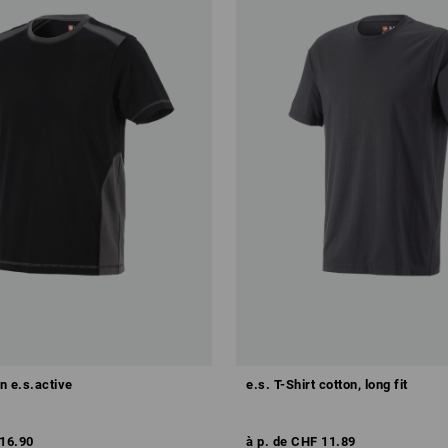
on e.s.active
e.s. T-Shirt cotton, long fit
16.90
à p. de
CHF 11.89