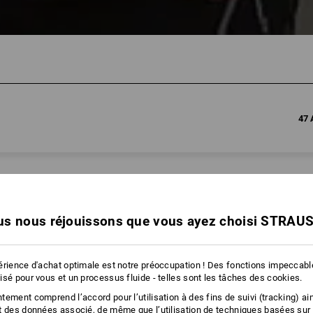
47 
s nous réjouissons que vous ayez choisi STRAU
érience d'achat optimale est notre préoccupation ! Des fonctions impeccab
isé pour vous et un processus fluide - telles sont les tâches des cookies.
ement comprend l’accord pour l’utilisation à des fins de suivi (tracking) ain
t des données associé, de même que l’utilisation de techniques basées sur