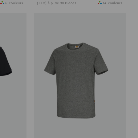
6
couleurs
(TTC) à p. de 30 Pièces
14
couleurs