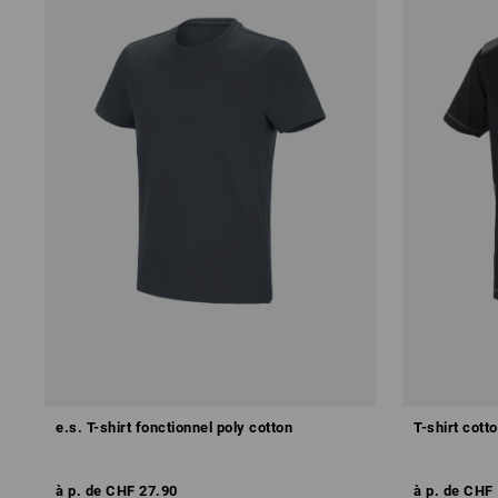
e.s. T-shirt fonctionnel poly cotton
T-shirt cott
à p. de
CHF 27.90
à p. de
CHF 