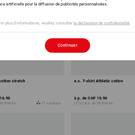
ence artificielle pour la diffusion de publicités personnalisées.
ir plus d'informations, veuillez consulter
la déclaration de confidentialité
.
Continuer
 cotton stretch
e.s. T-shirt Athletic cotton
16.90
à p. de
CHF 10.90
 30 Pièces
17
couleurs
(TTC) à p. de 30 Pièces