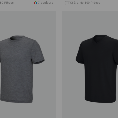
 30 Pièces
7
couleurs
(TTC) à p. de 100 Pièces