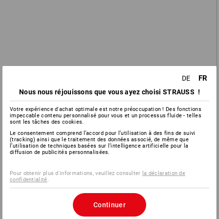
(TTC) à p. de 10 Pièces
(TTC) à p. de 10 Pièces
FR
DE
Nous nous réjouissons que vous ayez choisi STRAUSS !
Votre expérience d'achat optimale est notre préoccupation ! Des fonctions
impeccable contenu personnalisé pour vous et un processus fluide - telles
sont les tâches des cookies.
Le consentement comprend l’accord pour l’utilisation à des fins de suivi
(tracking) ainsi que le traitement des données associé, de même que
l’utilisation de techniques basées sur l’intelligence artificielle pour la
diffusion de publicités personnalisées.
Pour obtenir plus d'informations, veuillez consulter
la déclaration de
Veste en laine polaire
e.s. Veste de fonction 3 en 1,
confidentialité
.
e.s.classic
hommes
7
couleurs
7
couleurs
Continuer
à p. de
CHF 38.89
à p. de
CHF 152.90
(TTC) à p. de 10 Pièces
(TTC) à p. de 10 Pièces