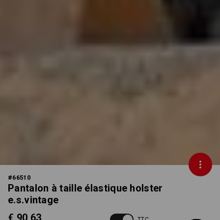
#
66510
Pantalon à taille élastique holster
e.s.vintage
€ 90,63
TTC