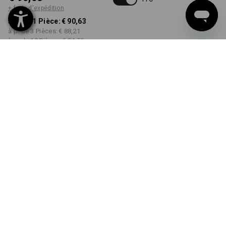
+ frais d'expédition
à p. de 1 Pièce:
€ 90,63
à p. de 3 Pièces:
€ 88,21
à p. de 10 Pièces:
€ 84,58
Délai de livraison est d'env.
3 à 5 jours ouvrables
COULEUR
TAILLE
44
choisir
choisir
noir
Remise sur quantité
à p. de 1 Pièce
à p. de 3 Pièces
à p. de 10 Pièces
Économies:
Économies:
Économies:
0
%/
Pièce
3
%/
Pièces
7
%/
Pièces