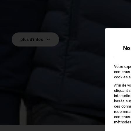
plus d’infos
No
Votre expé
contenus 
cookies e
Afin de v
cliquant 
interacti
basés sur
ces donné
recommand
contenus.
méthodes 