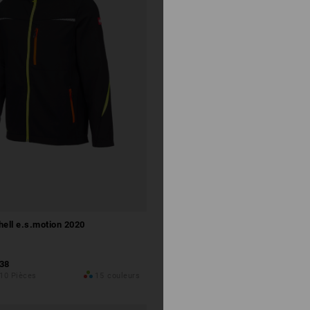
Configurer ce kit
hell e.s.motion 2020
Veste de pluie e.s.motion 2020 
,38
à p. de
€ 66,43
 10 Pièces
15
couleurs
(TTC) à p. de 10 Pièces