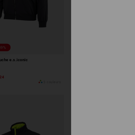
!
Vers tous
les kits
d’offres
spéciales
49%
uche e.s.iconic
,24
5
couleurs