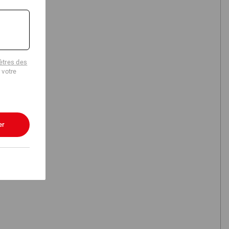
Recherche
Popularité
de vestes
tres des
 votre
er
ELS
X