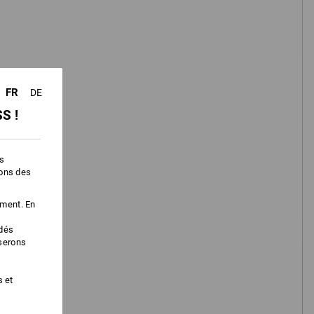
détermine rapidement la veste
adaptée à vos besoins.
FR
DE
commencer maintenant
S !
es
ions des
ement. En
édés
iserons
s et