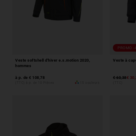
PROMO -
Veste softshell d'hiver e.s.motion 2020,
Veste à cap
hommes
à p. de
€ 108,78
€ 60,38
€ 30
(TTC) à p. de 10 Pièces
15
couleurs
(TTC)