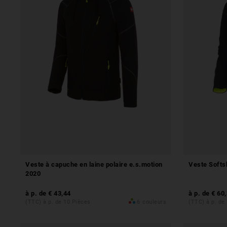
Veste à capuche en laine polaire e.s.motion
Veste Softs
2020
à p. de
€ 43,44
à p. de
€ 60
(TTC) à p. de 10 Pièces
6
couleurs
(TTC) à p. de