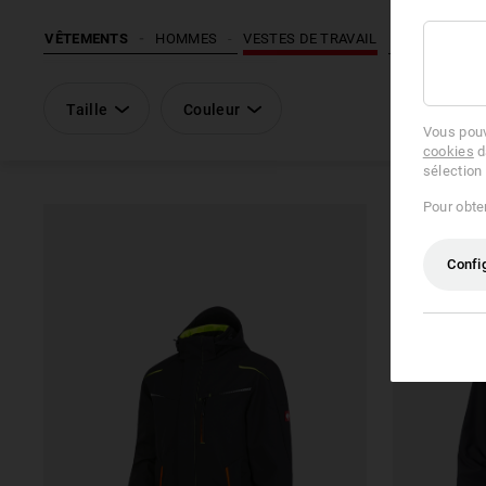
VÊTEMENTS
HOMMES
VESTES DE TRAVAIL
Taille
Couleur
Vous pouv
cookies
d
sélection
Pour obten
Confi