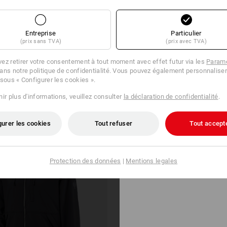
Entreprise
Particulier
(prix sans TVA)
(prix avec TVA)
127 Articles
Autres filtres
ez retirer votre consentement à tout moment avec effet futur via les
Paramè
ans notre politique de confidentialité. Vous pouvez également personnaliser
 sous « Configurer les cookies ».
ir plus d'informations, veuillez consulter
la déclaration de confidentialité
.
gurer les cookies
Tout refuser
Tout accept
SETS
PROMOTIONN
Protection des données
|
Mentions legales
AVEC DE
NOMBREU
ARTICLES
GRATUITS