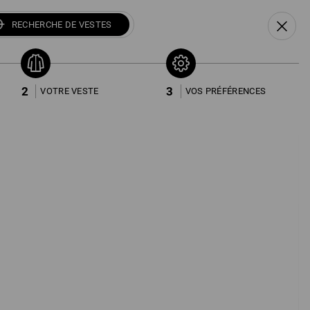
FR
NL
DE
RECHERCHE DE VESTES
Recherche
Popularité
de vestes
2
3
VOTRE VESTE
VOS PRÉFÉRENCES
Trouv