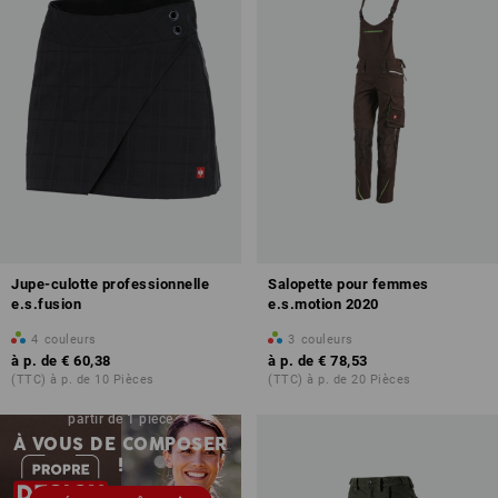
Jupe-culotte professionnelle
Salopette pour femmes
e.s.fusion
e.s.motion 2020
4
couleurs
3
couleurs
à p. de
€ 60,38
à p. de
€ 78,53
(TTC) à p. de 10 Pièces
(TTC) à p. de 20 Pièces
Impression & broderie – à
partir de 1 pièce
À VOUS DE COMPOSER
!