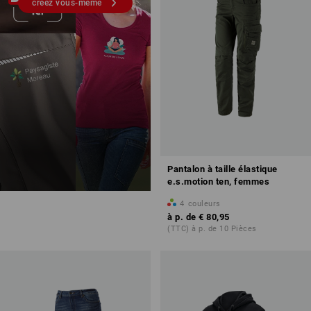
créez vous-même
Pantalon à taille élastique
e.s.motion ten, femmes
4
couleurs
à p. de
€ 80,95
(TTC) à p. de 10 Pièces