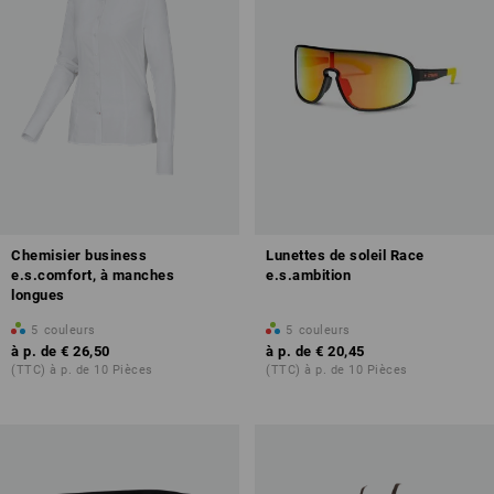
Chemisier business
Lunettes de soleil Race
e.s.comfort, à manches
e.s.ambition
longues
5
couleurs
5
couleurs
à p. de
€ 26,50
à p. de
€ 20,45
(TTC) à p. de 10 Pièces
(TTC) à p. de 10 Pièces