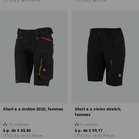
(TTC) à p. de 3 Paires
(TTC) à p. de 5 Lot
Short e.s.motion 2020, femmes
Short e.s.vision stretch,
femmes
12
couleurs
5
couleurs
à p. de
€ 45,86
à p. de
€ 59,17
(TTC) à p. de 20 Pièces
(TTC) à p. de 20 Pièces