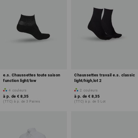
e.s. Chaussettes toute saison
Chaussettes travail e.s. classic
function light/low
light/high,lot 2
4
couleurs
2
couleurs
à p. de
€ 8,35
à p. de
€ 8,35
(TTC) à p. de 3 Paires
(TTC) à p. de 5 Lot