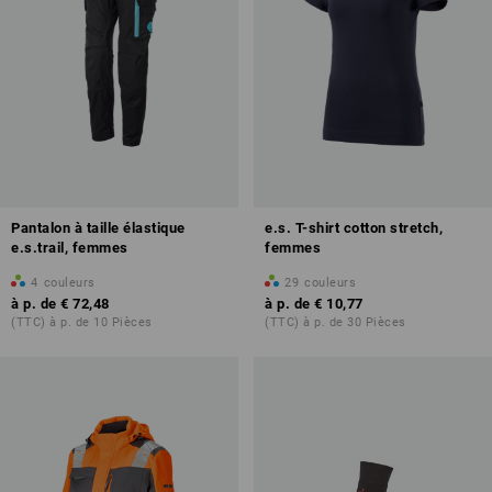
Pantalon à taille élastique
e.s. T-shirt cotton stretch,
e.s.trail, femmes
femmes
4
couleurs
29
couleurs
à p. de
€ 72,48
à p. de
€ 10,77
(TTC) à p. de 10 Pièces
(TTC) à p. de 30 Pièces