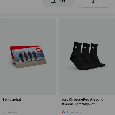
533
Bon d'achat
e.s. Chaussettes Allround
Classic light/high,lot 3
2
modèles
9
couleurs