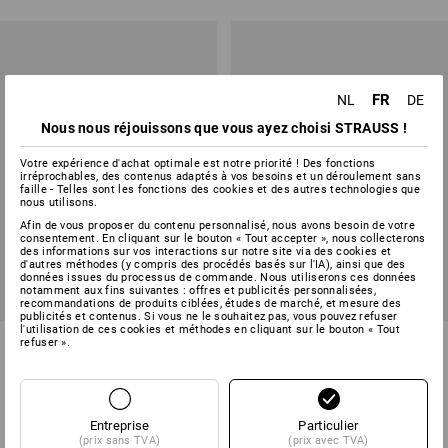
FR
NL
DE
Nous nous réjouissons que vous ayez choisi STRAUSS !
Votre expérience d'achat optimale est notre priorité ! Des fonctions
irréprochables, des contenus adaptés à vos besoins et un déroulement sans
faille - Telles sont les fonctions des cookies et des autres technologies que
nous utilisons.
Afin de vous proposer du contenu personnalisé, nous avons besoin de votre
consentement. En cliquant sur le bouton « Tout accepter », nous collecterons
des informations sur vos interactions sur notre site via des cookies et
d'autres méthodes (y compris des procédés basés sur l'IA), ainsi que des
données issues du processus de commande. Nous utiliserons ces données
notamment aux fins suivantes : offres et publicités personnalisées,
recommandations de produits ciblées, études de marché, et mesure des
publicités et contenus. Si vous ne le souhaitez pas, vous pouvez refuser
l'utilisation de ces cookies et méthodes en cliquant sur le bouton « Tout
Pantalon Cargo e.s.vision
Pantalon pour femmes
refuser ».
stretch, femmes
e.s.motion 2020
7
couleurs
12
couleurs
à p. de
€ 68,85
à p. de
€ 66,43
Entreprise
Particulier
(TTC) à p. de 20 Pièces
(TTC) à p. de 20 Pièces
(prix sans TVA)
(prix avec TVA)