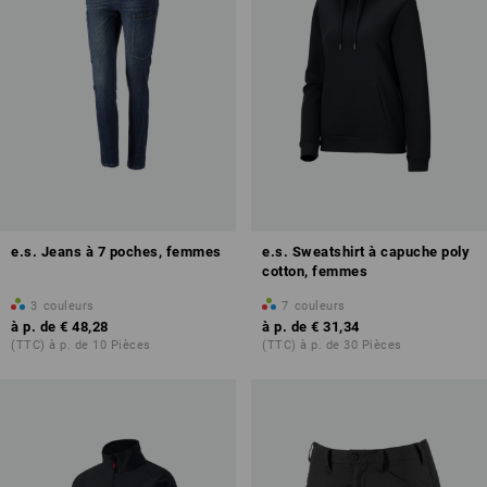
e.s. Jeans à 7 poches, femmes
e.s. Sweatshirt à capuche poly
cotton, femmes
3
couleurs
7
couleurs
à p. de
€ 48,28
à p. de
€ 31,34
(TTC) à p. de 10 Pièces
(TTC) à p. de 30 Pièces