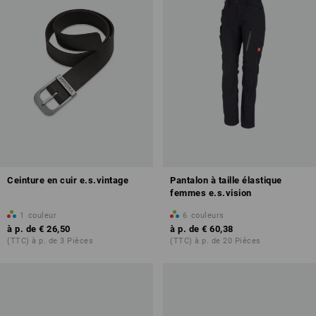
Ceinture en cuir e.s.vintage
Pantalon à taille élastique
femmes e.s.vision
1
couleur
6
couleurs
à p. de
€ 26,50
à p. de
€ 60,38
(TTC) à p. de 3 Pièces
(TTC) à p. de 20 Pièces