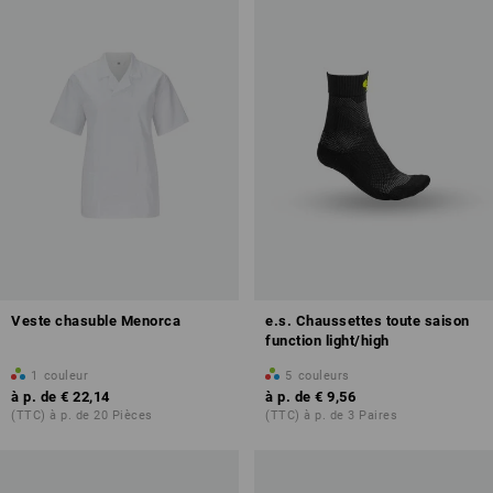
Veste chasuble Menorca
e.s. Chaussettes toute saison
function light/high
1
couleur
5
couleurs
à p. de
€ 22,14
à p. de
€ 9,56
(TTC) à p. de 20 Pièces
(TTC) à p. de 3 Paires