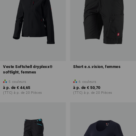
Veste Softshell dryplexx®
Short e.s.vision, femmes
softlight, femmes
5
couleurs
6
couleurs
à p. de
€ 44,65
à p. de
€ 50,70
(TTC) à p. de 20 Pièces
(TTC) à p. de 20 Pièces