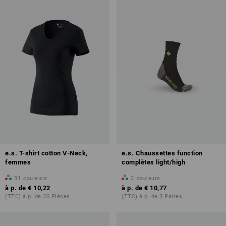
e.s. T-shirt cotton V-Neck,
e.s. Chaussettes function
femmes
complètes light/high
31
couleurs
3
couleurs
à p. de
€ 10,22
à p. de
€ 10,77
(TTC) à p. de 30 Pièces
(TTC) à p. de 3 Paires