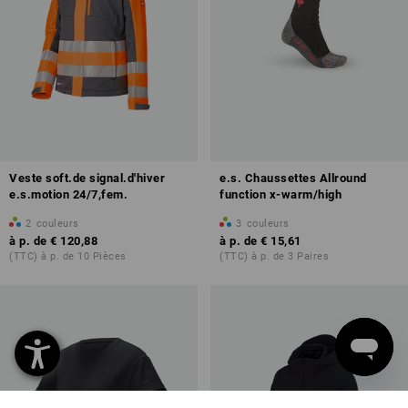
Veste soft.de signal.d'hiver
e.s. Chaussettes Allround
e.s.motion 24/7,fem.
function x-warm/high
2
couleurs
3
couleurs
à p. de
€ 120,88
à p. de
€ 15,61
(TTC) à p. de 10 Pièces
(TTC) à p. de 3 Paires