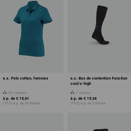
e.s. Polo cotton, femmes
e.s. Bas de contention Function
cool/x-high
33
couleurs
1
couleur
à p. de
€ 15,61
à p. de
€ 19,24
(TTC) à p. de 30 Pièces
(TTC) à p. de 5 Paires