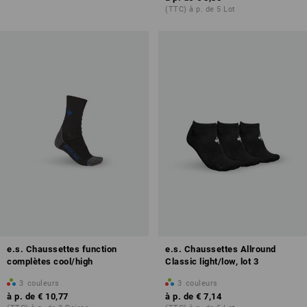
(TTC) à p. de 5 Lot
e.s. Chaussettes function
e.s. Chaussettes Allround
complètes cool/high
Classic light/low, lot 3
3
couleurs
3
couleurs
à p. de
€ 10,77
à p. de
€ 7,14