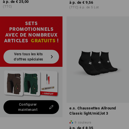
à p. de
€ 25,00
à p. de
€ 9,56
(TTC)
(TTC) à p. de 5 Lot
SETS
PROMOTIONNELS
AVEC DE NOMBREUX
ARTICLES
GRATUITS
!
Vers tous les kits
d’offres spéciales
Configurer
e.s. Chaussettes Allround
maintenant
Classic light/mid,lot 3
9
couleurs
à p. de
€ 8,35