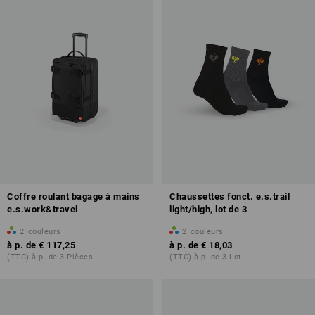
Coffre roulant bagage à mains
Chaussettes fonct. e.s.trail
e.s.work&travel
light/high, lot de 3
2
couleurs
2
couleurs
à p. de
€ 117,25
à p. de
€ 18,03
(TTC) à p. de 3 Pièces
(TTC) à p. de 3 Lot