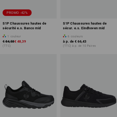
PROMO -42%
S1P Chaussures hautes de
S1P Chaussures hautes de
sécurité e.s. Banco mid
sécur. e.s. Eindhoven mid
1
couleur
6
couleurs
€ 84,58
€ 48,39
à p. de
€ 66,43
(TTC)
(TTC) à p. de 10 Paires