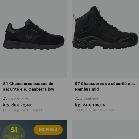
S1 Chaussures basses de
S7 Chaussures de sécurité e.s.
sécurité e.s. Canberra low
Nembus mid
10
couleurs
4
couleurs
à p. de
€ 72,48
à p. de
€ 106,36
(TTC) à p. de 10 Paires
(TTC) à p. de 10 Paires
NOUVEAU