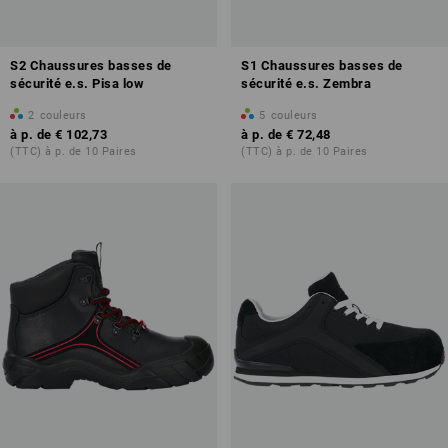
S2 Chaussures basses de
S1 Chaussures basses de
sécurité e.s. Pisa low
sécurité e.s. Zembra
2
couleurs
5
couleurs
à p. de
€ 102,73
à p. de
€ 72,48
(TTC) à p. de 10 Paires
(TTC) à p. de 10 Paires