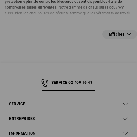
protection optimale contre les blessures et sont disponibles dans de
nombreuses tailles différentes
. Notre gamme de chaussures couvrent
aussi bien les chaussures de sécurité femme que les
vêtements de travail
.
SERVICE 02 400 16 43
SERVICE
ENTREPRISES
INFORMATION
Étape 1 – Que signifient les mentions S1, S2, S3 et