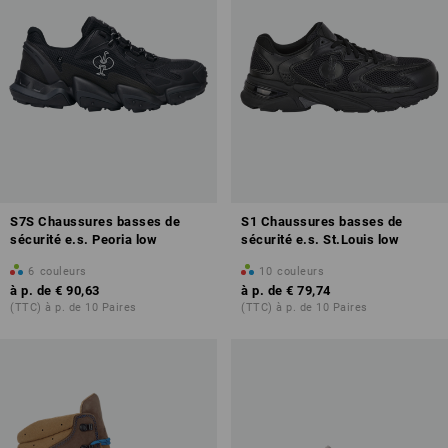
S7S Chaussures basses de
S1 Chaussures basses de
sécurité e.s. Peoria low
sécurité e.s. St.Louis low
6
couleurs
10
couleurs
à p. de
€ 90,63
à p. de
€ 79,74
(TTC) à p. de 10 Paires
(TTC) à p. de 10 Paires