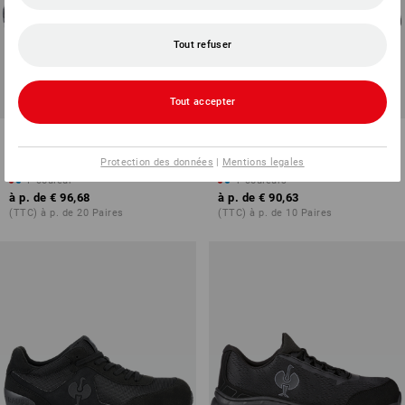
Tout refuser
Tout accepter
S7 Chaussures de sécurité e.s.
S1 Chaussures hautes de
Avior mid
sécurité e.s. Nakuru mid
Protection des données
|
Mentions legales
1
couleur
4
couleurs
à p. de
€ 96,68
à p. de
€ 90,63
(TTC) à p. de 20 Paires
(TTC) à p. de 10 Paires