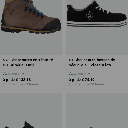
S7L Chaussures de sécurité
S1 Chaussures basses de
e.s. Alrakis II mid
sécur. e.s. Tolosa II low
5
couleurs
4
couleurs
à p. de
€ 132,98
à p. de
€ 74,90
(TTC) à p. de 10 Paires
(TTC) à p. de 20 Paires