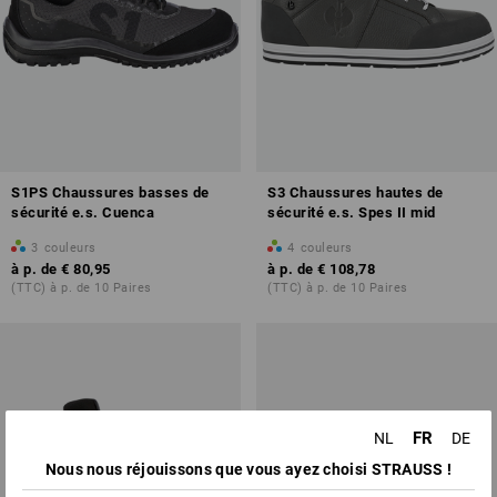
S1PS Chaussures basses de
S3 Chaussures hautes de
sécurité e.s. Cuenca
sécurité e.s. Spes II mid
3
couleurs
4
couleurs
à p. de
€ 80,95
à p. de
€ 108,78
(TTC) à p. de 10 Paires
(TTC) à p. de 10 Paires
FR
NL
DE
Nous nous réjouissons que vous ayez choisi STRAUSS !