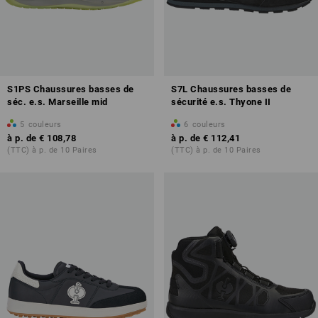
S1PS Chaussures basses de
S7L Chaussures basses de
séc. e.s. Marseille mid
sécurité e.s. Thyone II
5
couleurs
6
couleurs
à p. de
€ 108,78
à p. de
€ 112,41
(TTC) à p. de 10 Paires
(TTC) à p. de 10 Paires