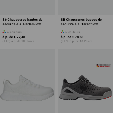
S6 Chaussures hautes de
SB Chaussures basses de
sécurité e.s. Harlem low
sécurité e.s. Tarent low
4
couleurs
6
couleurs
à p. de
€ 72,48
à p. de
€ 78,53
(TTC) à p. de 10 Paires
(TTC) à p. de 10 Paires