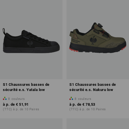
Aperçu des classes de protection
S1 Chaussures basses de
S1 Chaussures basses de
sécurité e.s. Yatala low
sécurité e.s. Nakuru low
8
couleurs
8
couleurs
plus d'infos sur les chaussures de sécurité
à p. de
€ 51,91
à p. de
€ 78,53
(TTC) à p. de 10 Paires
(TTC) à p. de 10 Paires