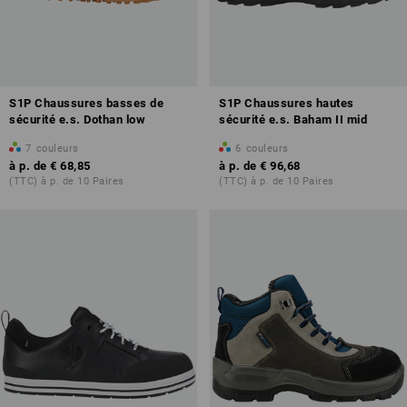
S1P Chaussures basses de
S1P Chaussures hautes
sécurité e.s. Dothan low
sécurité e.s. Baham II mid
7
couleurs
6
couleurs
à p. de
€ 68,85
à p. de
€ 96,68
(TTC) à p. de 10 Paires
(TTC) à p. de 10 Paires