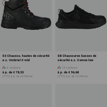
S3 Chaussu. hautes de sécurité
SB Chaussures basses de
e.s. Umbriel II mid
sécurité e.s. Comoe low
4
couleurs
13
couleurs
à p. de
€ 78,53
à p. de
€ 96,68
(TTC) à p. de 20 Paires
(TTC) à p. de 10 Paires