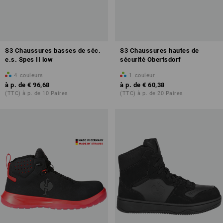
S3 Chaussures basses de séc.
S3 Chaussures hautes de
e.s. Spes II low
sécurité Obertsdorf
4
couleurs
1
couleur
à p. de
€ 96,68
à p. de
€ 60,38
(TTC) à p. de 10 Paires
(TTC) à p. de 20 Paires