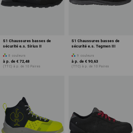
S1 Chaussures basses de
S1 Chaussures basses de
sécurité e.s. Sirius II
sécurité e.s. Tegmen III
8
couleurs
9
couleurs
à p. de
€ 72,48
à p. de
€ 90,63
(TTC) à p. de 10 Paires
(TTC) à p. de 10 Paires