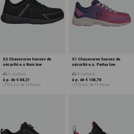
S2 Chaussures basses de
S1 Chaussures basses de
sécurité e.s Rom low
sécurité e.s. Padua low
4
couleurs
8
couleurs
à p. de
€ 88,21
à p. de
€ 108,78
(TTC) à p. de 10 Paires
(TTC) à p. de 10 Paires