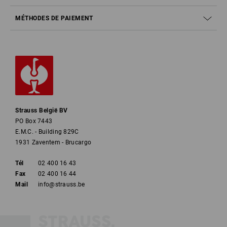
autres?
MÉTHODES DE PAIEMENT
Il existe les catégories de sécurité suivantes:
Modèles de base (embout de sécurité des orteils et
protection antidérapante)
Identiques à SB + A (modèles antistatiques), E (absorption
d'énergie au niveau des talons)
Strauss België BV
Identiques à S1 + P (sécurité anti-perforation)
PO Box 7443
E.M.C. - Building 829C
Identiques à S1 + WPA (résistance de la partie supérieure
1931 Zaventem - Brucargo
des chaussures aux infiltrations et à l'absorption d'eau
pendant 60 minutes min.)
Tél
02 400 16 43
Fax
02 400 16 44
Comme S2 + une semelle anti-perforation et une semelle
Mail
info@strauss.be
d'usure profilée
Modèles de base sous forme de bottes entièrement
étanches avec les exigences complémentaires A (modèles
antistatiques) et E (absorption d'énergie au niveau des