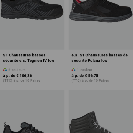
S1 Chaussures basses
e.s. S1 Chaussures basses de
sécurité e.s. Tegmen IV low
sécurité Polana low
5
couleurs
1
couleur
à p. de
€ 106,36
à p. de
€ 56,75
(TTC) à p. de 10 Paires
(TTC) à p. de 10 Paires