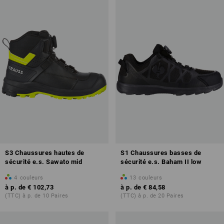
a entraîné la création de nouvelles classes de protection, afin de
mieux répartir les caractéristiques des chaussures de sécurité et de
travail à l'avenir. Vous trouverez plus d'informations à ce sujet dans
notre <b>
page d'aperçu
.</b>
S3 Chaussures hautes de
S1 Chaussures basses de
sécurité e.s. Sawato mid
sécurité e.s. Baham II low
4
couleurs
13
couleurs
à p. de
€ 102,73
à p. de
€ 84,58
(TTC) à p. de 10 Paires
(TTC) à p. de 20 Paires