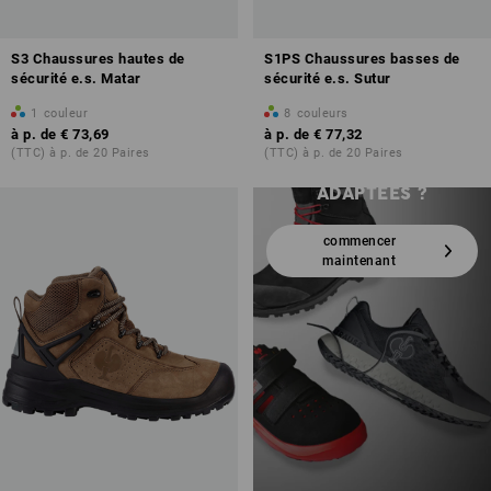
S3 Chaussures hautes de
S1PS Chaussures basses de
sécurité e.s. Matar
sécurité e.s. Sutur
1
couleur
8
couleurs
VOUS N’AVEZ PAS
à p. de
€ 73,69
à p. de
€ 77,32
ENCORE TROUVÉ LES
(TTC) à p. de 20 Paires
(TTC) à p. de 20 Paires
CHAUSSURES
ADAPTÉES ?
commencer
maintenant