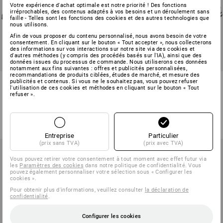
Votre expérience d'achat optimale est notre priorité ! Des fonctions
irréprochables, des contenus adaptés à vos besoins et un déroulement sans
faille - Telles sont les fonctions des cookies et des autres technologies que
nous utilisons.
Afin de vous proposer du contenu personnalisé, nous avons besoin de votre
consentement. En cliquant sur le bouton « Tout accepter », nous collecterons
des informations sur vos interactions sur notre site via des cookies et
d'autres méthodes (y compris des procédés basés sur l'IA), ainsi que des
données issues du processus de commande. Nous utiliserons ces données
notamment aux fins suivantes : offres et publicités personnalisées,
recommandations de produits ciblées, études de marché, et mesure des
S1 Chaussures hautes sécurité
S1P Chaussures hautes de
publicités et contenus. Si vous ne le souhaitez pas, vous pouvez refuser
l'utilisation de ces cookies et méthodes en cliquant sur le bouton « Tout
e.s. Triest mid
sécur. e.s. Tolosa II mid
refuser ».
2
couleurs
4
couleurs
à p. de
€ 145,08
à p. de
€ 80,95
(TTC) à p. de 10 Paires
(TTC) à p. de 10 Paires
Entreprise
Particulier
(prix sans TVA)
(prix avec TVA)
Vous pouvez retirer votre consentement à tout moment avec effet futur via
les
Paramètres des cookies
dans notre politique de confidentialité. Vous
pouvez également personnaliser votre sélection sous « Configurer les
cookies ».
Pour obtenir plus d'informations, veuillez consulter
la déclaration de
confidentialité
.
Configurer les cookies