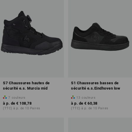
S7 Chaussures hautes de
S1 Chaussures basses de
sécurité e.s. Murcia mid
sécurité e.s.Eindhoven low
7
couleurs
13
couleurs
à p. de
€ 108,78
à p. de
€ 60,38
(TTC) à p. de 10 Paires
(TTC) à p. de 10 Paires