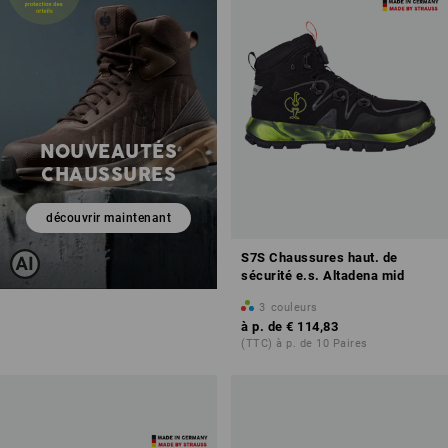
NOUVEAUTÉS
CHAUSSURES
découvrir maintenant
S7S Chaussures haut. de
sécurité e.s. Altadena mid
3
couleurs
à p. de
€ 114,83
(TTC) à p. de 10 Paires