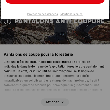
Protection des données
|
Mentions legales
PANTALONS ANTI COUPURE
Pantalons de coupe pour la foresterie
C'est une pièce incontournable des équipements de protection
individuelle dans le domaine de l'exploitation forestière : le pantalon anti
coupure. En effet, lorsqu'on utilise une tronçonneuse, le risque de
blessures est particulièrement important : des terrains boisés
impraticables, un sol glissant, une charge de machine lourde, il suffit
souvent d'un quart de seconde pour provoquer un glissement ou une
chute. La tronçonneuse en marche devient alors rapidement un danger
incontrôlable. Une protection anti coupure fiable est donc indispensable
pendant les travaux forestiers.
Les pantalons anti coupure sont aussi bien des
pantalons de travail
que