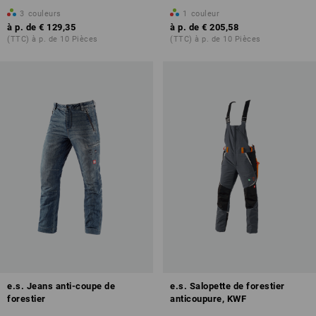
3
couleurs
1
couleur
à p. de
€ 129,35
à p. de
€ 205,58
(TTC) à p. de 10 Pièces
(TTC) à p. de 10 Pièces
e.s. Jeans anti-coupe de
e.s. Salopette de forestier
forestier
anticoupure, KWF