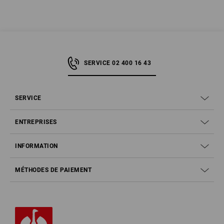
des
salopettes
, certifiés selon la norme EN ISO 11393-2:2019. Cette
norme de sécurité européenne définit les exigences relatives à la
protection des jambes au travail avec les tronçonneuses manuelles. Les
pantalons avec une protection anti coupure selon la norme EN offrent
ainsi une protection complète contre les blessures par coupures sur les
jambes par des tronçonneuses ou des tronçonneuses à main.
SERVICE 02 400 16 43
SERVICE
ENTREPRISES
INFORMATION
MÉTHODES DE PAIEMENT
Comment une protection anti coupure protège-t-elle ?