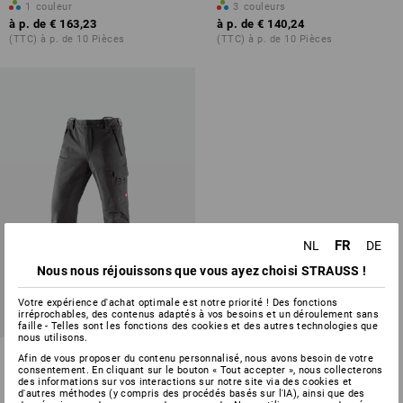
1
couleur
3
couleurs
à p. de
€ 163,23
à p. de
€ 140,24
(TTC) à p. de 10 Pièces
(TTC) à p. de 10 Pièces
FR
NL
DE
Nous nous réjouissons que vous ayez choisi STRAUSS !
Votre expérience d'achat optimale est notre priorité ! Des fonctions
irréprochables, des contenus adaptés à vos besoins et un déroulement sans
faille - Telles sont les fonctions des cookies et des autres technologies que
nous utilisons.
Pantalon forest.élas.
Afin de vous proposer du contenu personnalisé, nous avons besoin de votre
anticoupure e.s.cotton touch
consentement. En cliquant sur le bouton « Tout accepter », nous collecterons
des informations sur vos interactions sur notre site via des cookies et
d'autres méthodes (y compris des procédés basés sur l'IA), ainsi que des
2
couleurs