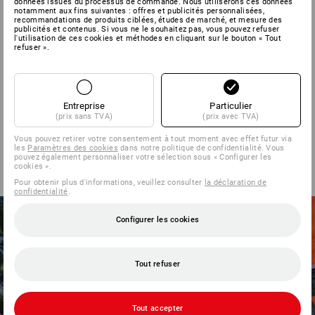
données issues du processus de commande. Nous utiliserons ces données
à p. de
€ 157,18
notamment aux fins suivantes : offres et publicités personnalisées,
recommandations de produits ciblées, études de marché, et mesure des
(TTC) à p. de 10 Pièces
publicités et contenus. Si vous ne le souhaitez pas, vous pouvez refuser
l'utilisation de ces cookies et méthodes en cliquant sur le bouton « Tout
refuser ».
Vous avez déjà consulté 5 articles sur un total de 5 articles.
Entreprise
Particulier
(prix sans TVA)
(prix avec TVA)
Vous pouvez retirer votre consentement à tout moment avec effet futur via
les
Paramètres des cookies
dans notre politique de confidentialité. Vous
pouvez également personnaliser votre sélection sous « Configurer les
cookies ».
Pour obtenir plus d'informations, veuillez consulter
la déclaration de
confidentialité
.
Configurer les cookies
Tout refuser
Tout accepter