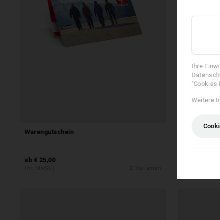
Ihre Einw
Datenschu
"Cookies 
Weitere I
NEU
Cooki
Warengutschein
e.s. Advents
ab
€ 25,00
ab
€ 48,28
(m. MwSt.)
2
Varianten
(m. MwSt.) ab