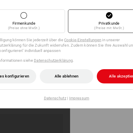
Firmenkunde
Privatkunde
(Preise ohne MwSt.)
(Preise mit MwSt.)
illigung können Sie jederzeit über die
Cookie-Einstellungen
in unserer
tzerklärung für die Zukunft widerrufen. Zudem können Sie Ihre Auswahl un
konfigurieren" individuell anpassen
nformationen siehe
Datenschutzerklärung
.
es konfigurieren
Alle ablehnen
Alle akzeptie
kalender Edition 8
S3 Sicherheitsschuhe e.s. Kastra
ab
€ 129,35
Datenschutz
|
Impressum
 6 Stück
1
Variante
(m. MwSt.) ab 10 Paar