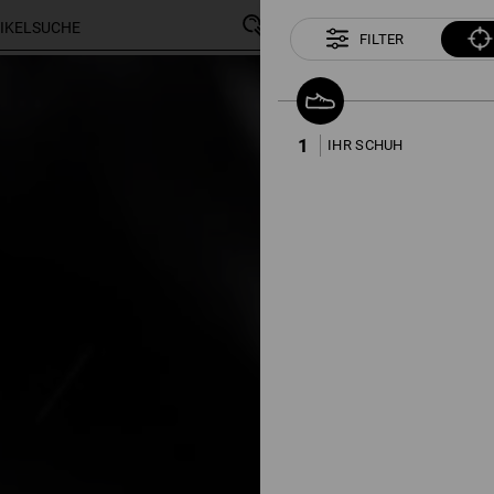
FILTER
268 Artikel
weitere Fil
1
IHR SCHUH