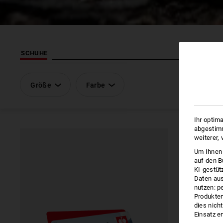
SCHUHE
Größe
Farbe
Ihr optim
abgestimm
weiterer,
Um Ihnen 
auf den B
KI-gestüt
Daten aus
nutzen: p
Produktem
dies nich
Einsatz e