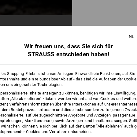
NL
Wir freuen uns, dass Sie sich für
268 Artikel
weitere Fil
STRAUSS entschieden haben!
ales Shopping-Erlebnis ist unser Anliegen! Einwandfreie Funktionen, auf Sie
te Inhalte und ein reibungsloser Ablauf - das sind die Aufgaben der Cooki
 von uns eingesetzter Technologien.
personalisierte Inhalte anzeigen zu können, benötigen wir Ihre Einwilligung
utton „Alle akzeptieren“ klicken, werden wir anhand von Cookies und weiter
zten) Verfahren Informationen über Ihre Interaktionen auf unserer Internets
 dem Bestellprozess erfassen und diese insbesondere zu folgenden Zwec
ersonalisierte, auf Sie zugeschnittene Angebote und Anzeigen, passgenaue
pfehlungen, Marktforschung sowie Anzeigen- und Inhaltsmessungen. Sollt
t wünschen, können Sie sich per Klick auf den Button “Alle ablehnen” auch 
ntsprechender Cookies und Verfahren entscheiden.