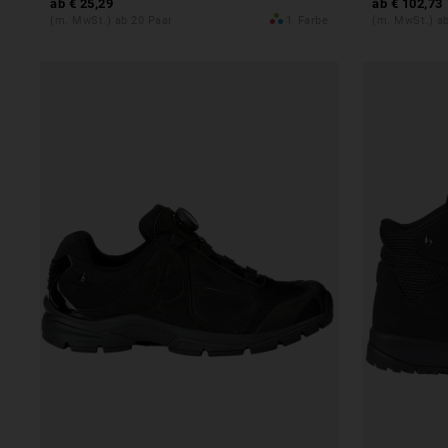
ab
€ 25,29
ab
€ 102,73
(m. MwSt.) ab 20 Paar
1
Farbe
(m. MwSt.) ab