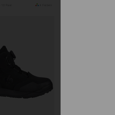
ab
€ 84,58
 10 Paar
4
Farben
(m. MwSt.) ab 20 Paar