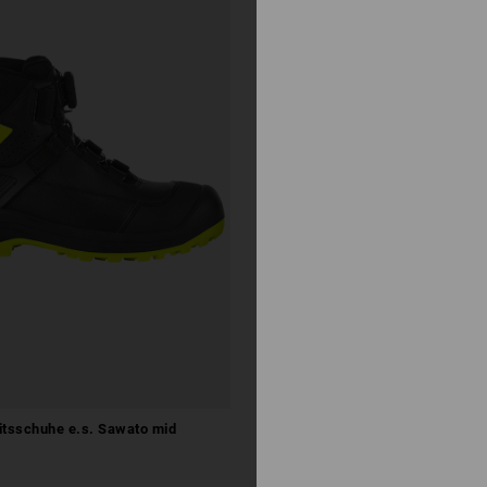
itsschuhe e.s. Sawato mid
S1 Sicherheitshalbschuhe e.s. B