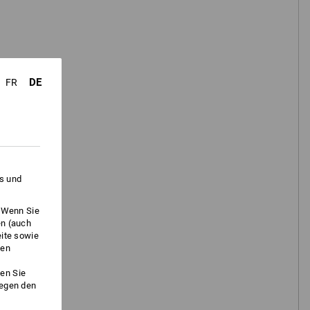
DE
FR
ter
Beliebtheit
Schuhfinder
es und
. Wenn Sie
en (auch
eite sowie
ken
en Sie
gegen den