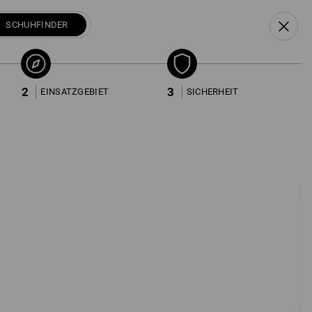
DE
NL
FR
SCHUHFINDER
ter
Beliebtheit
Schuhfinder
2
3
EINSATZGEBIET
SICHERHEIT
In 3