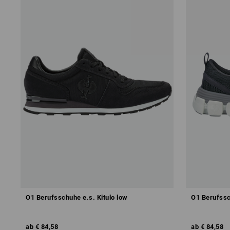
O1 Berufsschuhe e.s. Kitulo low
O1 Berufssc
ab
€ 84,58
ab
€ 84,58