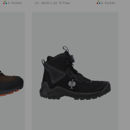
4
Farben
(m. MwSt.) ab 10 Paar
6
Farben