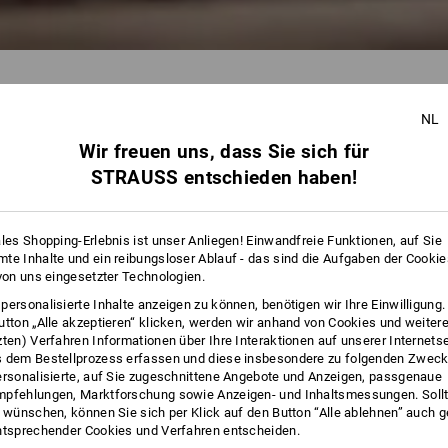
NL
Wir freuen uns, dass Sie sich für
49 Artikel
weitere Fil
STRAUSS entschieden haben!
ales Shopping-Erlebnis ist unser Anliegen! Einwandfreie Funktionen, auf Sie
te Inhalte und ein reibungsloser Ablauf - das sind die Aufgaben der Cooki
 von uns eingesetzter Technologien.
personalisierte Inhalte anzeigen zu können, benötigen wir Ihre Einwilligung
utton „Alle akzeptieren“ klicken, werden wir anhand von Cookies und weiter
zten) Verfahren Informationen über Ihre Interaktionen auf unserer Internets
 dem Bestellprozess erfassen und diese insbesondere zu folgenden Zwec
ersonalisierte, auf Sie zugeschnittene Angebote und Anzeigen, passgenaue
pfehlungen, Marktforschung sowie Anzeigen- und Inhaltsmessungen. Sollt
t wünschen, können Sie sich per Klick auf den Button “Alle ablehnen” auch 
ntsprechender Cookies und Verfahren entscheiden.