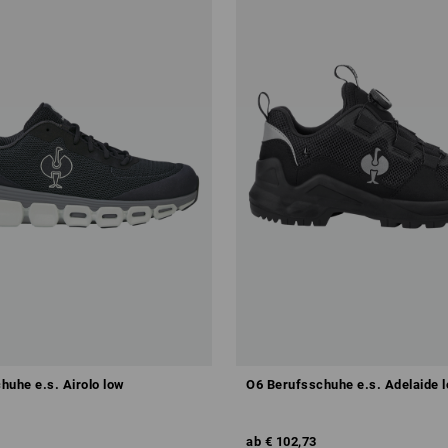
huhe e.s. Airolo low
O6 Berufsschuhe e.s. Adelaide 
ab
€ 102,73