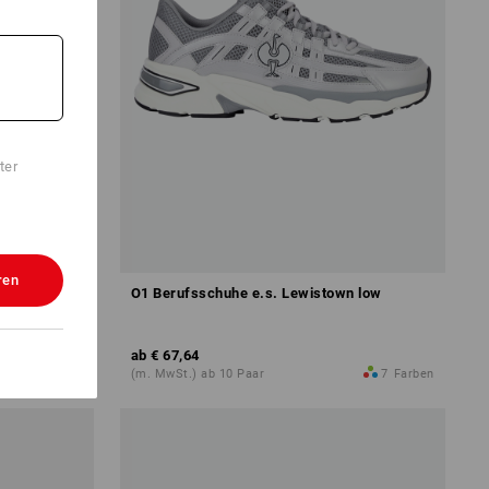
ter
ren
O1 Berufsschuhe e.s. Lewistown low
ab
€ 67,64
9
Farben
(m. MwSt.) ab 10 Paar
7
Farben