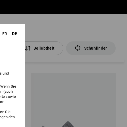
DE
FR
ter
Beliebtheit
Schuhfinder
es und
. Wenn Sie
en (auch
eite sowie
ken
en Sie
gegen den