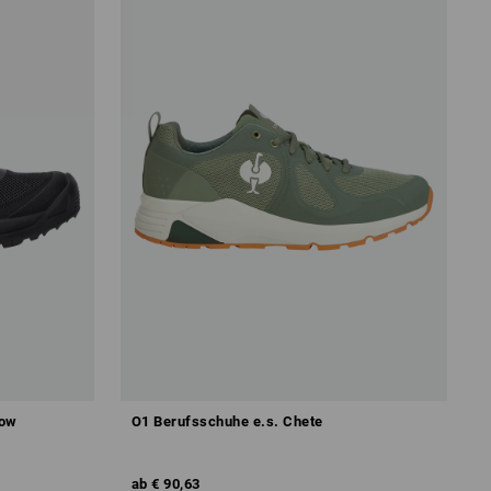
low
O1 Berufsschuhe e.s. Chete
ab
€ 90,63