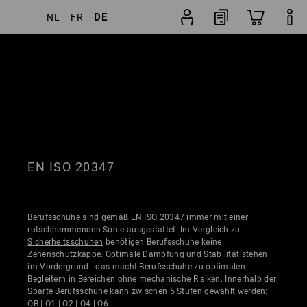
DE
NL
FR
ter
Beliebtheit
Schuhfinder
EN ISO 20347
Berufsschuhe sind gemäß EN ISO 20347 immer mit einer
rutschhemmenden Sohle ausgestattet. Im Vergleich zu
Sicherheitsschuhen
benötigen Berufsschuhe keine
Zehenschutzkappe. Optimale Dämpfung und Stabilität stehen
im Vordergrund - das macht Berufsschuhe zu optimalen
Begleitern in Bereichen ohne mechanische Risiken. Innerhalb der
Sparte Berufsschuhe kann zwischen 5 Stufen gewählt werden:
OB
|
O1
|
O2
|
O4
|
O6