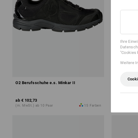
Ihre Einw
Datenschu
"Cookies 
Weitere I
Cooki
O2 Berufsschuhe e.s. Minkar II
O1 Berufssc
ab
€ 102,73
ab
€ 106,36
(m. MwSt.) ab 10 Paar
15
Farben
(m. MwSt.) ab