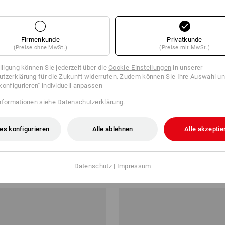
Firmenkunde
Privatkunde
(Preise ohne MwSt.)
(Preise mit MwSt.)
illigung können Sie jederzeit über die
Cookie-Einstellungen
in unserer
tzerklärung für die Zukunft widerrufen. Zudem können Sie Ihre Auswahl un
konfigurieren" individuell anpassen
nformationen siehe
Datenschutzerklärung
.
es konfigurieren
Alle ablehnen
Alle akzeptie
huhe e.s. Rexburg low
e.s. O1 Berufsschuhe Asterope
ab
€ 67,64
Datenschutz
|
Impressum
 10 Paar
9
Farben
(m. MwSt.) ab 10 Paar