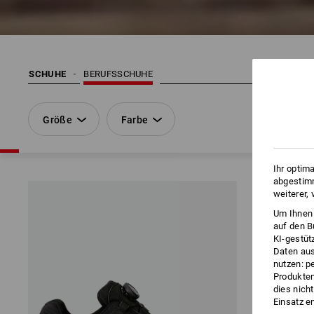
SCHUHE
BERUFSSCHUHE
Größe
Farbe
Ihr optim
abgestimm
weiterer,
Um Ihnen 
auf den B
KI-gestüt
Daten aus
nutzen: p
Produktem
dies nich
Einsatz e