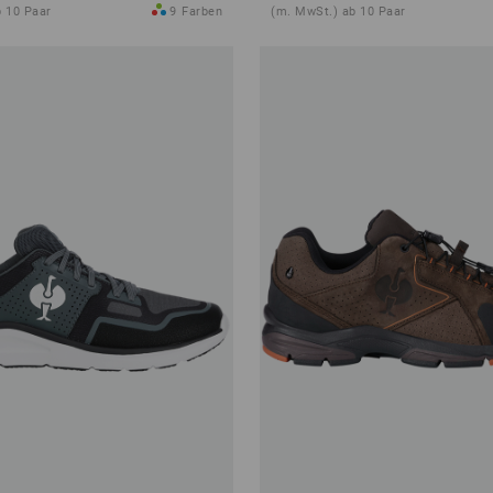
 10 Paar
9
Farben
(m. MwSt.) ab 10 Paar