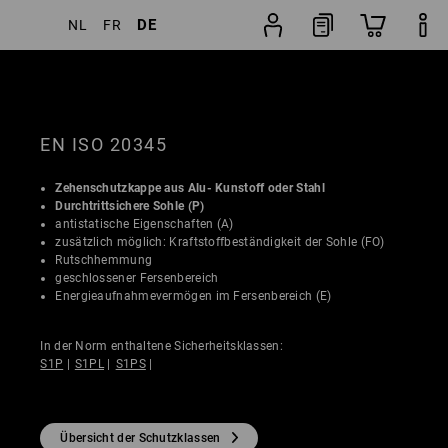
DE
NL
FR
ter
Beliebtheit
Schuhfinder
EN ISO 20345
Zehenschutzkappe aus Alu- Kunstoff oder Stahl
Durchtrittsichere Sohle (P)
antistatische Eigenschaften (A)
zusätzlich möglich: Kraftstoffbeständigkeit der Sohle (FO)
Rutschhemmung
geschlossener Fersenbereich
Energieaufnahmevermögen im Fersenbereich (E)
In der Norm enthaltene Sicherheitsklassen:
S1P
|
S1PL
|
S1PS
|
Übersicht der Schutzklassen