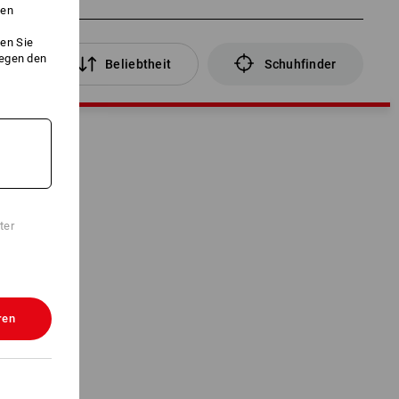
ken
en Sie
gegen den
ter
Beliebtheit
Schuhfinder
ter
ren