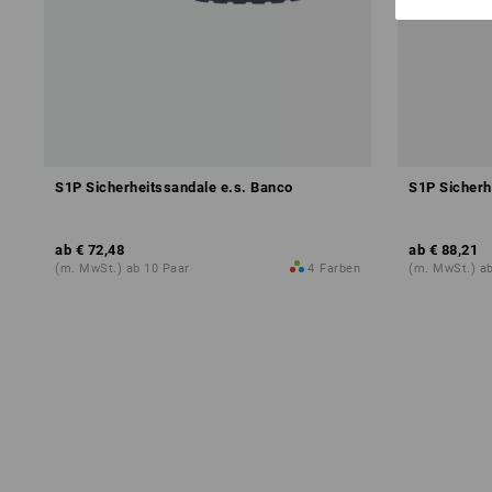
S1P Sicherheitssandale e.s. Banco
S1P Sicherh
ab
€ 72,48
ab
€ 88,21
(m. MwSt.) ab 10 Paar
4
Farben
(m. MwSt.) ab