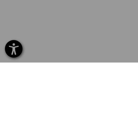
SERVICE 02 400 27 64
SERV
Hom
Liefe
NEWSLETTER-ANMELDUNG
Umta
Beza