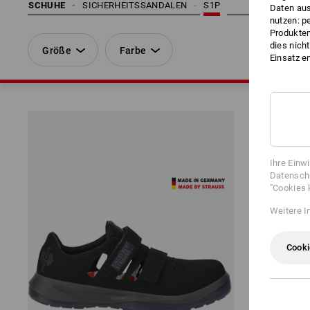
SCHUHE
SICHERHEITSSANDALEN
S1P
Daten aus
nutzen: p
Produktem
dies nich
Größe
Farbe
Einsatz e
Ihre Einw
Datenschu
"Cookies 
Weitere I
Cooki