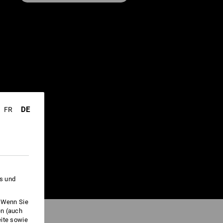
SSANDA
DE
FR
es und
. Wenn Sie
en (auch
eite sowie