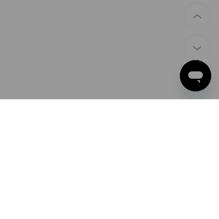
ZAHLARTEN
Apple Pay
Google Pay
PayPal
Strauss België BV
Bancontact
PO Box 7443