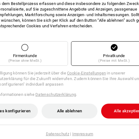
 dem Bestellprozess erfassen und diese insbesondere zu folgenden Zwec
ersonalisierte, auf Sie zugeschnittene Angebote und Anzeigen, passgenaue
pfehlungen, Marktforschung sowie Anzeigen- und Inhaltsmessungen. Sollt
t wünschen, können Sie sich per Klick auf den Button “Alle ablehnen” auch 
3 Artikel
weitere Fil
ntsprechender Cookies und Verfahren entscheiden.
Firmenkunde
Privatkunde
(Preise ohne MwSt.)
(Preise mit MwSt.)
illigung können Sie jederzeit über die
Cookie-Einstellungen
in unserer
tzerklärung für die Zukunft widerrufen. Zudem können Sie Ihre Auswahl un
konfigurieren" individuell anpassen
nformationen siehe
Datenschutzerklärung
.
es konfigurieren
Alle ablehnen
Alle akzeptie
Datenschutz
|
Impressum