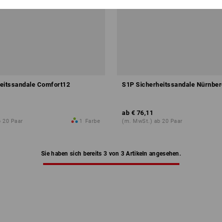
eitssandale Comfort12
S1P Sicherheitssandale Nürnber
ab
€ 76,11
 20 Paar
1
Farbe
(m. MwSt.) ab 20 Paar
Sie haben sich bereits 3 von 3 Artikeln angesehen.