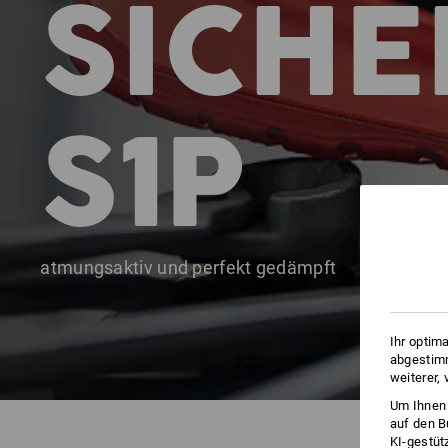
SICHE
S1P
atmungsaktiv und perfekt gedämpft
Ihr optim
abgestimm
weiterer,
Um Ihnen 
auf den B
KI-gestüt