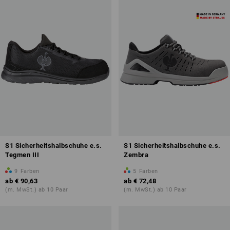
S1 Sicherheitshalbschuhe e.s.
S1 Sicherheitshalbschuhe e.s.
Tegmen III
Zembra
9
Farben
5
Farben
ab
€ 90,63
ab
€ 72,48
(m. MwSt.) ab 10 Paar
(m. MwSt.) ab 10 Paar