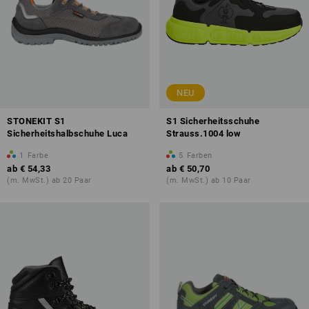
NEU
STONEKIT S1
S1 Sicherheitsschuhe
Sicherheitshalbschuhe Luca
Strauss.1004 low
1
Farbe
5
Farben
ab
€ 54,33
ab
€ 50,70
(m. MwSt.) ab 20 Paar
(m. MwSt.) ab 10 Paar