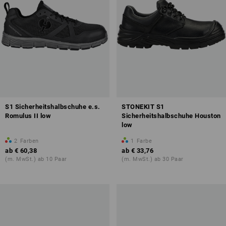
S1 Sicherheitshalbschuhe e.s.
STONEKIT S1
Romulus II low
Sicherheitshalbschuhe Houston
low
2
Farben
1
Farbe
ab
€ 60,38
ab
€ 33,76
(m. MwSt.) ab 10 Paar
(m. MwSt.) ab 30 Paar