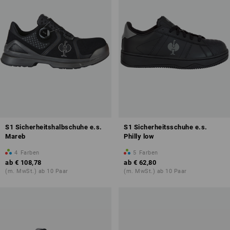
S1 Sicherheitshalbschuhe e.s.
S1 Sicherheitsschuhe e.s.
Mareb
Philly low
4
Farben
5
Farben
ab
€ 108,78
ab
€ 62,80
(m. MwSt.) ab 10 Paar
(m. MwSt.) ab 10 Paar