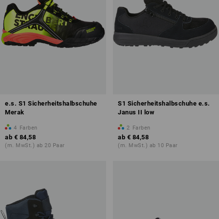
e.s. S1 Sicherheitshalbschuhe
S1 Sicherheitshalbschuhe e.s.
Merak
Janus II low
4
Farben
2
Farben
ab
€ 84,58
ab
€ 84,58
(m. MwSt.) ab 20 Paar
(m. MwSt.) ab 10 Paar