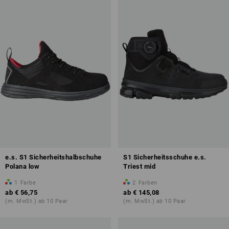
e.s. S1 Sicherheitshalbschuhe
S1 Sicherheitsschuhe e.s.
Polana low
Triest mid
1
Farbe
2
Farben
ab
€ 56,75
ab
€ 145,08
(m. MwSt.) ab 10 Paar
(m. MwSt.) ab 10 Paar