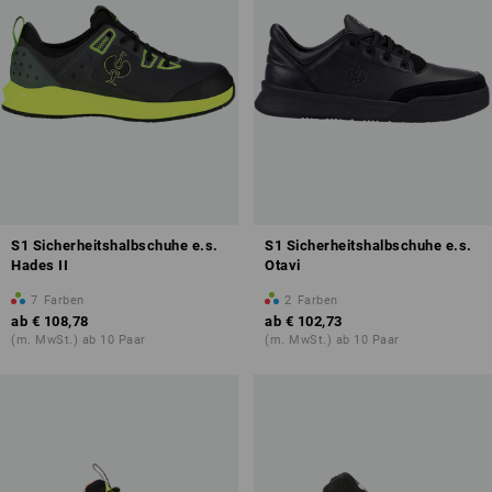
S1 Sicherheitshalbschuhe e.s.
S1 Sicherheitshalbschuhe e.s.
Hades II
Otavi
7
Farben
2
Farben
ab
€ 108,78
ab
€ 102,73
(m. MwSt.) ab 10 Paar
(m. MwSt.) ab 10 Paar