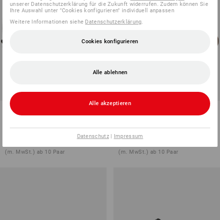
unserer Datenschutzerklärung für die Zukunft widerrufen. Zudem können Sie
Ihre Auswahl unter "Cookies konfigurieren" individuell anpassen
Weitere Informationen siehe
Datenschutzerklärung
.
Cookies konfigurieren
Alle ablehnen
Alle akzeptieren
S1 Sicherheitshalbschuhe e.s.
S1 Sicherheitsschuhe e.s.
Tarvos II
Janus II mid
3
Farben
2
Farben
Datenschutz
|
Impressum
ab
€ 96,68
ab
€ 95,47
(m. MwSt.) ab 10 Paar
(m. MwSt.) ab 10 Paar