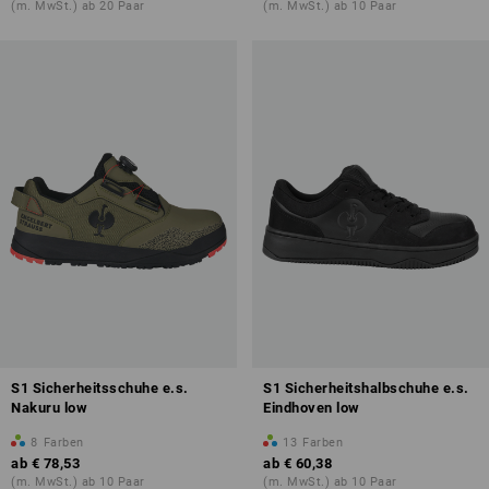
(m. MwSt.) ab 20 Paar
(m. MwSt.) ab 10 Paar
Übersicht der Schutzklassen
S1 Sicherheitsschuhe e.s.
S1 Sicherheitshalbschuhe e.s.
Nakuru low
Eindhoven low
8
Farben
13
Farben
ab
€ 78,53
ab
€ 60,38
(m. MwSt.) ab 10 Paar
(m. MwSt.) ab 10 Paar