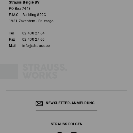
Strauss België BV
PO Box 7443
E.M.C. - Building 829C
1931 Zaventem - Brucargo
Tel
02 400 27 64
Fax
02 400 27 66
Mail
info@strauss.be
NEWSLETTER-ANMELDUNG
STRAUSS FOLGEN