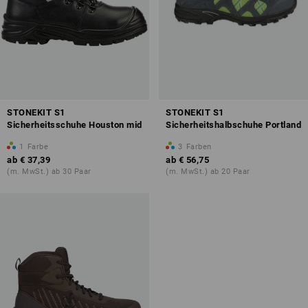
STONEKIT S1
STONEKIT S1
Sicherheitsschuhe Houston mid
Sicherheitshalbschuhe Portland
1
Farbe
3
Farben
ab
€ 37,39
ab
€ 56,75
(m. MwSt.) ab 30 Paar
(m. MwSt.) ab 20 Paar