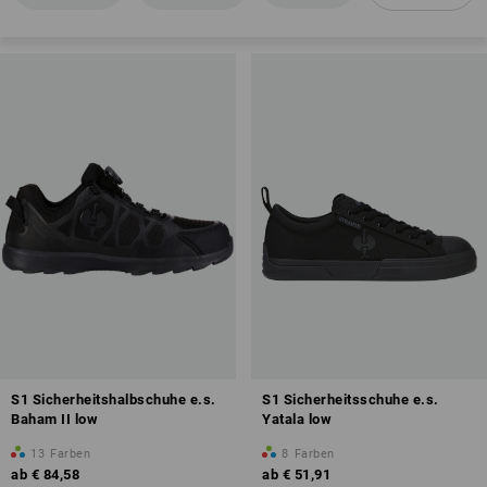
EN ISO 20345
Zehenschutzkappe
Kraftstoffbeständigkeit der Sohle (FO)
antistatische Eigenschaften (A)
Rutschhemmung
geschlossener Fersenbereich
Energieaufnahmevermögen im Fersenbereich (E)
S1 Sicherheitshalbschuhe e.s.
S1 Sicherheitsschuhe e.s.
Baham II low
Yatala low
13
Farben
8
Farben
ab
€ 84,58
ab
€ 51,91