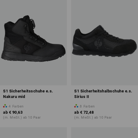
S1 Sicherheitsschuhe e.s.
S1 Sicherheitshalbschuhe e.s.
Nakuru mid
Sirius II
4
Farben
8
Farben
ab
€ 90,63
ab
€ 72,48
(m. MwSt.) ab 10 Paar
(m. MwSt.) ab 10 Paar