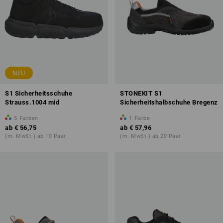
NEU
S1 Sicherheitsschuhe
STONEKIT S1
Strauss.1004 mid
Sicherheitshalbschuhe Bregenz
5
Farben
1
Farbe
ab
€ 56,75
ab
€ 57,96
(m. MwSt.) ab 10 Paar
(m. MwSt.) ab 20 Paar