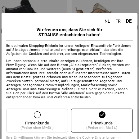
DE
NL
FR
Wir freuen uns, dass Sie sich für
STRAUSS entschieden haben!
Ihr optimales Shopping-Erlebnis ist unser Anliegen! Einwandfreie Funktionen,
auf Sie abgestimmte Inhalte und ein reibungsloser Ablauf - das sind die
Aufgaben der Cookies und weiterer, von uns eingesetzter Technologien.
Um Ihnen personalisierte Inhalte anzeigen zu können, benötigen wir Ihre
Einwilligung. Wenn Sie auf den Button „Alle akzeptieren“ klicken, werden wir
anhand von Cookies und weiteren (auch KI-gestützten) Verfahren
S1 Sicherheitsschuhe e.s.
e.s. S1 Sicherheitshalbschuhe
Informationen über Ihre Interaktionen auf unserer Internetseite sowie Daten
aus dem Bestellprozess erfassen und diese insbesondere zu folgenden
Vasegus II mid
Pallas low
Zwecken nutzen: personalisierte, auf Sie zugeschnittene Angebote und
Anzeigen, passgenaue Produktempfehlungen, Marktforschung sowie
3
Farben
4
Farben
Anzeigen- und Inhaltsmessungen. Sollten Sie dies nicht wünschen, können
Sie sich per Klick auf den Button “Alle ablehnen” auch gegen den Einsatz
ab
€ 84,58
ab
€ 64,01
entsprechender Cookies und Verfahren entscheiden.
(m. MwSt.) ab 10 Paar
(m. MwSt.) ab 20 Paar
Firmenkunde
Privatkunde
(Preise ohne MwSt.)
(Preise mit MwSt.)
Ihre Einwilligung können Sie jederzeit über die
Cookie-Einstellungen
in