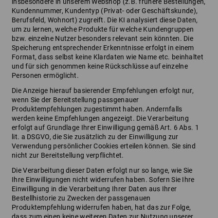
insbesondere in unserem Webshop (z.B. frühere Bestellungen,
Kundennummer, Kundentyp (Privat- oder Geschäftskunde),
Berufsfeld, Wohnort) zugreift. Die KI analysiert diese Daten,
um zu lernen, welche Produkte für welche Kundengruppen
bzw. einzelne Nutzer besonders relevant sein könnten. Die
Speicherung entsprechender Erkenntnisse erfolgt in einem
Format, dass selbst keine Klardaten wie Name etc. beinhaltet
und für sich genommen keine Rückschlüsse auf einzelne
Personen ermöglicht.
Die Anzeige hierauf basierender Empfehlungen erfolgt nur,
wenn Sie der Bereitstellung passgenauer
Produktempfehlungen zugestimmt haben. Andernfalls
werden keine Empfehlungen angezeigt. Die Verarbeitung
erfolgt auf Grundlage Ihrer Einwilligung gemäß Art. 6 Abs. 1
lit. a DSGVO, die Sie zusätzlich zu der Einwilligung zur
Verwendung persönlicher Cookies erteilen können. Sie sind
nicht zur Bereitstellung verpflichtet.
Die Verarbeitung dieser Daten erfolgt nur so lange, wie Sie
Ihre Einwilligungen nicht widerrufen haben. Sofern Sie Ihre
Einwilligung in die Verarbeitung Ihrer Daten aus Ihrer
Bestellhistorie zu Zwecken der passgenauen
Produktempfehlung widerrufen haben, hat das zur Folge,
dass zum einen keine weiteren Daten zur Nutzung unserer