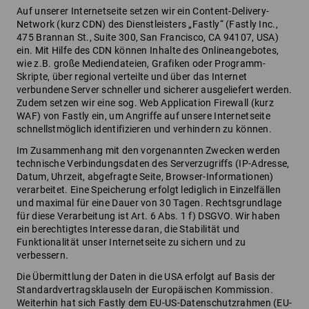
Auf unserer Internetseite setzen wir ein Content-Delivery-
Network (kurz CDN) des Dienstleisters „Fastly“ (Fastly Inc.,
475 Brannan St., Suite 300, San Francisco, CA 94107, USA)
ein. Mit Hilfe des CDN können Inhalte des Onlineangebotes,
wie z.B. große Mediendateien, Grafiken oder Programm-
Skripte, über regional verteilte und über das Internet
verbundene Server schneller und sicherer ausgeliefert werden.
Zudem setzen wir eine sog. Web Application Firewall (kurz
WAF) von Fastly ein, um Angriffe auf unsere Internetseite
schnellstmöglich identifizieren und verhindern zu können.
Im Zusammenhang mit den vorgenannten Zwecken werden
technische Verbindungsdaten des Serverzugriffs (IP-Adresse,
Datum, Uhrzeit, abgefragte Seite, Browser-Informationen)
verarbeitet. Eine Speicherung erfolgt lediglich in Einzelfällen
und maximal für eine Dauer von 30 Tagen. Rechtsgrundlage
für diese Verarbeitung ist Art. 6 Abs. 1 f) DSGVO. Wir haben
ein berechtigtes Interesse daran, die Stabilität und
Funktionalität unser Internetseite zu sichern und zu
verbessern.
Die Übermittlung der Daten in die USA erfolgt auf Basis der
Standardvertragsklauseln der Europäischen Kommission.
Weiterhin hat sich Fastly dem EU-US-Datenschutzrahmen (EU-