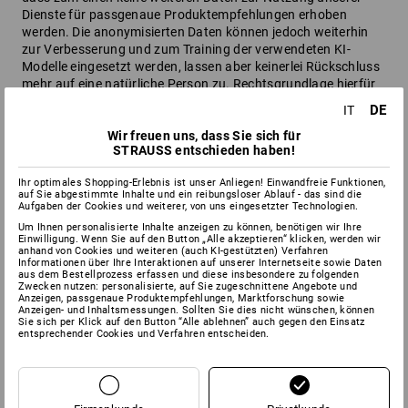
Dienste für passgenaue Produktempfehlungen erhoben
werden. Die anonymisierten Daten können jedoch weiterhin
zur Verbesserung und zum Training der verwendeten KI-
Modelle eingesetzt werden, lassen aber keinerlei Rückschluss
mehr auf eine natürliche Person zu. Rechtsgrundlage hierfür
ist unser berechtigtes Interesse, unsere Dienste fortlaufen zu
DE
IT
verbessern (Art. 6 Abs. 1 lit. f DSGVO).
Wir freuen uns, dass Sie sich für
Widerruf der Einwilligung zur Datenverarbeitung für
STRAUSS entschieden haben!
passgenaue Produktempfehlungen
Ihr optimales Shopping-Erlebnis ist unser Anliegen! Einwandfreie Funktionen,
Haben Sie sich zu einem früheren Zeitpunkt mit der Nutzung
auf Sie abgestimmte Inhalte und ein reibungsloser Ablauf - das sind die
Aufgaben der Cookies und weiterer, von uns eingesetzter Technologien.
personenbezogener Daten zur Bereitstellung personalisierter
Produktempfehlungen im Rahmen des Besuchs unserer
Um Ihnen personalisierte Inhalte anzeigen zu können, benötigen wir Ihre
Einwilligung. Wenn Sie auf den Button „Alle akzeptieren“ klicken, werden wir
Webseite mittels KI-gestützter Verfahren bereit erklärt,
anhand von Cookies und weiteren (auch KI-gestützten) Verfahren
können Sie Ihre Einwilligung jederzeit in den Einstellungen
Informationen über Ihre Interaktionen auf unserer Internetseite sowie Daten
aus dem Bestellprozess erfassen und diese insbesondere zu folgenden
ändern bzw. widerrufen.
Zwecken nutzen: personalisierte, auf Sie zugeschnittene Angebote und
Anzeigen, passgenaue Produktempfehlungen, Marktforschung sowie
Einwilligung zur Nutzung personenbezogener Daten für
Anzeigen- und Inhaltsmessungen. Sollten Sie dies nicht wünschen, können
Sie sich per Klick auf den Button “Alle ablehnen” auch gegen den Einsatz
passgenaue Produktempfehlungen widerrufen
entsprechender Cookies und Verfahren entscheiden.
Wenn Sie in den Einstellungen den Regler „Zusätzliche
Datenverarbeitung für passgenaue Produktempfehlungen“
deaktivieren, werden ab dem Zeitpunkt des Widerrufs keine
personenbezogenen Daten für passgenaue