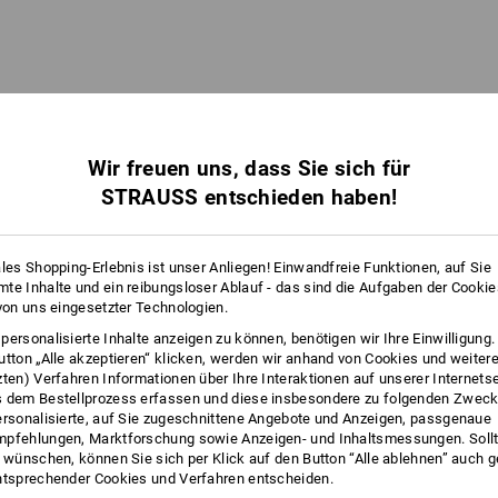
Wir freuen uns, dass Sie sich für
STRAUSS entschieden haben!
ales Shopping-Erlebnis ist unser Anliegen! Einwandfreie Funktionen, auf Sie
te Inhalte und ein reibungsloser Ablauf - das sind die Aufgaben der Cooki
 von uns eingesetzter Technologien.
personalisierte Inhalte anzeigen zu können, benötigen wir Ihre Einwilligung
utton „Alle akzeptieren“ klicken, werden wir anhand von Cookies und weiter
zten) Verfahren Informationen über Ihre Interaktionen auf unserer Internets
 dem Bestellprozess erfassen und diese insbesondere zu folgenden Zwec
ersonalisierte, auf Sie zugeschnittene Angebote und Anzeigen, passgenaue
pfehlungen, Marktforschung sowie Anzeigen- und Inhaltsmessungen. Sollt
t wünschen, können Sie sich per Klick auf den Button “Alle ablehnen” auch 
ntsprechender Cookies und Verfahren entscheiden.