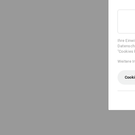
Ihre Einw
Datenschu
"Cookies 
Weitere I
Cooki