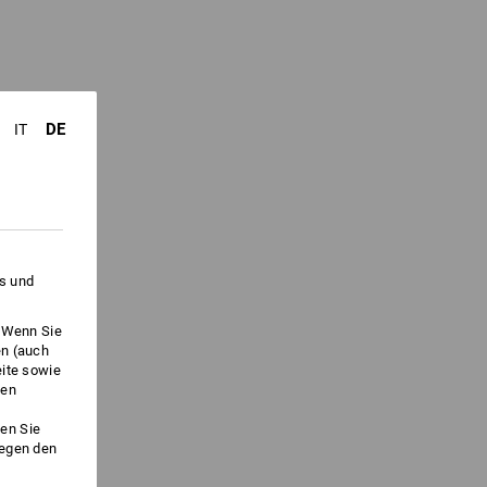
DE
IT
es und
. Wenn Sie
en (auch
eite sowie
ken
en Sie
gegen den