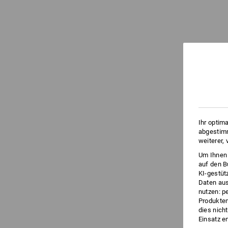
Ihr optim
abgestimm
weiterer,
Um Ihnen 
auf den B
KI-gestüt
Daten aus
nutzen: p
Produktem
dies nich
Einsatz e