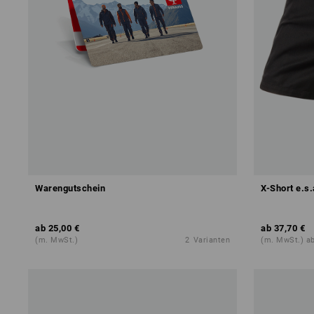
Warengutschein
X-Short e.s.
ab
25,00 €
ab
37,70 €
(m. MwSt.)
2
Varianten
(m. MwSt.) a