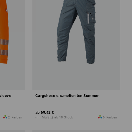
sleeve
Cargohose e.s.motion ten Sommer
ab
69,42 €
2
Farben
(m. MwSt.) ab 10 Stück
6
Farben