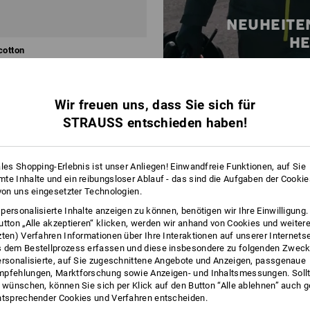
NEUHEITE
H
 cotton
jetzt entdeck
Wir freuen uns, dass Sie sich für
b 100 Stück
32
Farben
STRAUSS entschieden haben!
ales Shopping-Erlebnis ist unser Anliegen! Einwandfreie Funktionen, auf Sie
te Inhalte und ein reibungsloser Ablauf - das sind die Aufgaben der Cooki
 von uns eingesetzter Technologien.
personalisierte Inhalte anzeigen zu können, benötigen wir Ihre Einwilligung
utton „Alle akzeptieren“ klicken, werden wir anhand von Cookies und weiter
zten) Verfahren Informationen über Ihre Interaktionen auf unserer Internets
 dem Bestellprozess erfassen und diese insbesondere zu folgenden Zwec
ersonalisierte, auf Sie zugeschnittene Angebote und Anzeigen, passgenaue
pfehlungen, Marktforschung sowie Anzeigen- und Inhaltsmessungen. Sollt
t wünschen, können Sie sich per Klick auf den Button “Alle ablehnen” auch 
ntsprechender Cookies und Verfahren entscheiden.