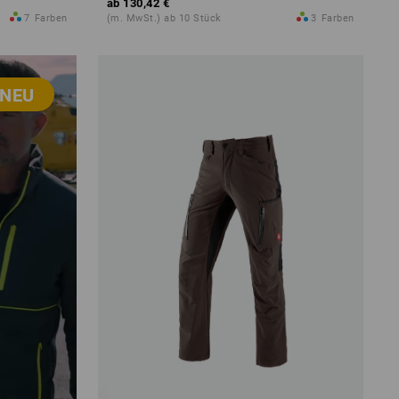
ab
130,42 €
7
Farben
(m. MwSt.) ab 10 Stück
3
Farben
NEU