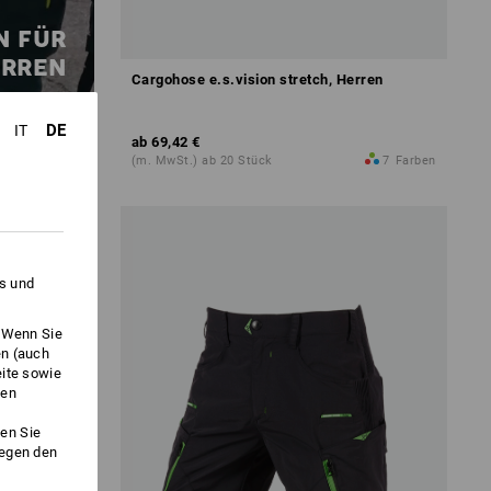
N FÜR
ERREN
Cargohose e.s.vision stretch, Herren
en
DE
IT
ab
69,42 €
(m. MwSt.) ab 20 Stück
7
Farben
es und
. Wenn Sie
en (auch
eite sowie
ken
en Sie
gegen den