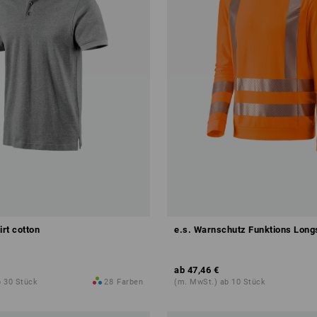
irt cotton
e.s. Warnschutz Funktions Long
ab
47,46 €
b 30 Stück
28
Farben
(m. MwSt.) ab 10 Stück