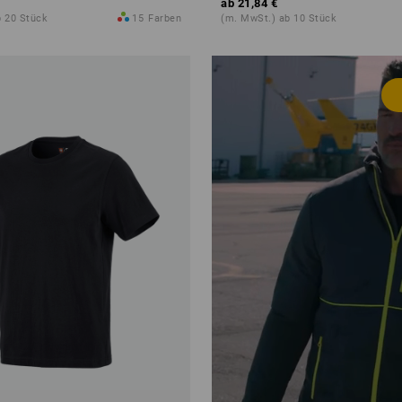
ab
21,84 €
b 20 Stück
15
Farben
(m. MwSt.) ab 10 Stück