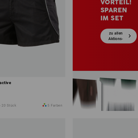
VORTEIL!
SPAREN
IM SET
zu allen
Aktions-
Sets
active
b 20 Stück
5
Farben