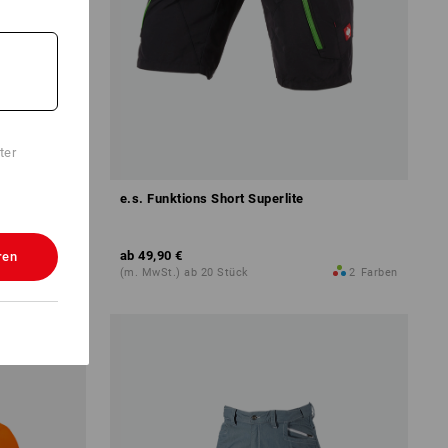
ter
e.s. Funktions Short Superlite
ab
49,90 €
ren
13
Farben
(m. MwSt.) ab 20 Stück
2
Farben