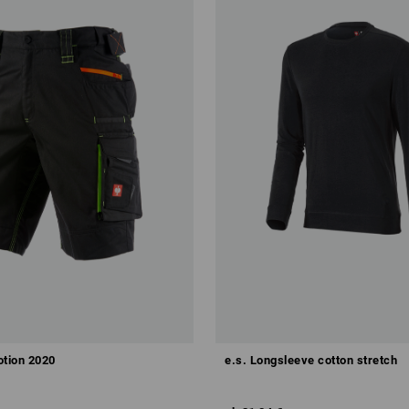
dieses Set konfigurieren
otion 2020
e.s. Longsleeve cotton stretch