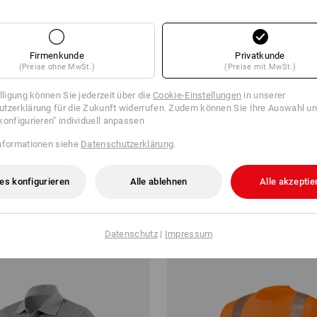
Firmenkunde
Privatkunde
(Preise ohne MwSt.)
(Preise mit MwSt.)
illigung können Sie jederzeit über die
Cookie-Einstellungen
in unserer
tzerklärung für die Zukunft widerrufen. Zudem können Sie Ihre Auswahl un
konfigurieren" individuell anpassen
-Bundhose e.s.concrete
Short e.s.motion
nformationen siehe
Datenschutzerklärung
.
ab
45,02 €
es konfigurieren
Alle ablehnen
Alle akzeptie
b 10 Stück
1
Farbe
(m. MwSt.) ab 20 Stück
Datenschutz
|
Impressum