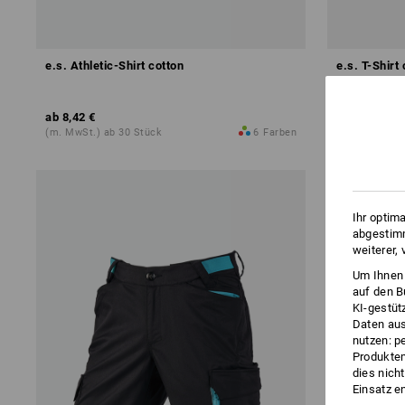
e.s. Athletic-Shirt cotton
e.s. T-Shirt
ab
8,42 €
ab
8,78 €
(m. MwSt.) ab 30 Stück
6
Farben
(m. MwSt.) a
Ihr optim
abgestimm
weiterer,
Um Ihnen 
auf den B
KI-gestüt
Daten aus
nutzen: p
Produktem
dies nich
Einsatz e