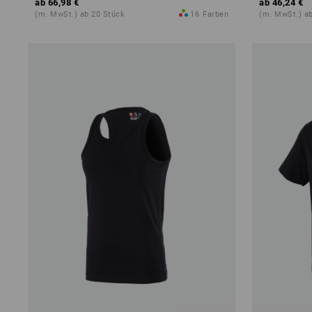
ab
66,98 €
ab
46,24 €
(m. MwSt.) ab 20 Stück
16
Farben
(m. MwSt.) a