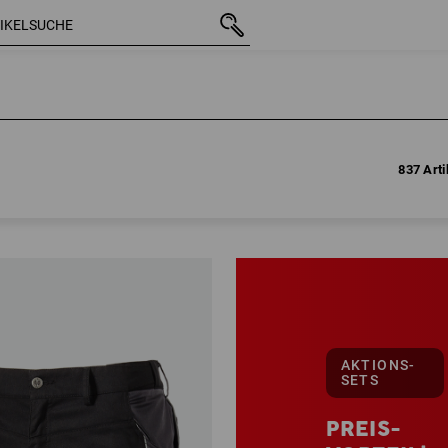
837 Arti
837 Arti
AKTIONS-
SETS
PREIS-