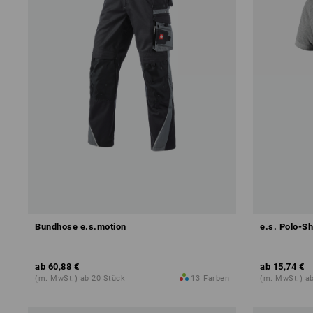
Bundhose e.s.motion
e.s. Polo-Sh
ab
60,88 €
ab
15,74 €
(m. MwSt.) ab 20 Stück
13
Farben
(m. MwSt.) a