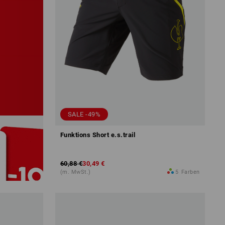
SALE -49%
Funktions Short e.s.trail
60,88 €
30,49 €
(m. MwSt.)
5
Farben