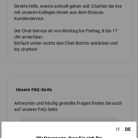
Direkte Hilfe, wenn's schnell gehen soll: Chatten Sie live
mit unseren Kollegen/innen aus dem Strauss-
Kundenservice.
Der Chat-Service ist von Montag bis Freitag, 8 bis 17
Uhr erreichbar.
Einfach unten rechts den Chat-Button anklicken und
los chatten!
Unsere FAQ-Seite
Antworten und häufig gestellte Fragen finden Sie auch
auf unserer FAQ-Seite.
zur FAQ-Seite
DE
IT