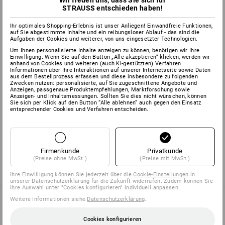
Wir freuen uns, dass Sie sich für
STRAUSS entschieden haben!
Ihr optimales Shopping-Erlebnis ist unser Anliegen! Einwandfreie Funktionen,
auf Sie abgestimmte Inhalte und ein reibungsloser Ablauf - das sind die
Aufgaben der Cookies und weiterer, von uns eingesetzter Technologien.
Service-Center
Um Ihnen personalisierte Inhalte anzeigen zu können, benötigen wir Ihre
Einwilligung. Wenn Sie auf den Button „Alle akzeptieren“ klicken, werden wir
anhand von Cookies und weiteren (auch KI-gestützten) Verfahren
Informationen über Ihre Interaktionen auf unserer Internetseite sowie Daten
Bestellungen, Lieferauskünfte,
aus dem Bestellprozess erfassen und diese insbesondere zu folgenden
Beratung oder Service
Zwecken nutzen: personalisierte, auf Sie zugeschnittene Angebote und
Anzeigen, passgenaue Produktempfehlungen, Marktforschung sowie
für Werbeanbringung
Anzeigen- und Inhaltsmessungen. Sollten Sie dies nicht wünschen, können
Sie sich per Klick auf den Button “Alle ablehnen” auch gegen den Einsatz
entsprechender Cookies und Verfahren entscheiden.
Montag bis Freitag
08.00 - 17.00 Uhr
Tel: 0471 1430 121
Firmenkunde
Privatkunde
Fax: 0471 1430 125
(Preise ohne MwSt.)
(Preise mit MwSt.)
info-it@strauss.com
Ihre Einwilligung können Sie jederzeit über die
Cookie-Einstellungen
in
unserer Datenschutzerklärung für die Zukunft widerrufen. Zudem können Sie
Ihre Auswahl unter "Cookies konfigurieren" individuell anpassen
Weitere Informationen siehe
Datenschutzerklärung
.
Cookies konfigurieren
SERVICE 0471 1430 121