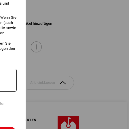
es und
. Wenn Sie
en (auch
Artikel hinzufügen
eite sowie
ken
en Sie
gegen den
Alle einklappen
ter
ZAHLARTEN