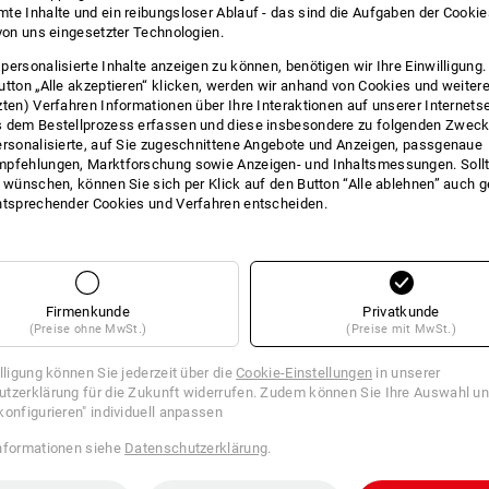
te Inhalte und ein reibungsloser Ablauf - das sind die Aufgaben der Cooki
 von uns eingesetzter Technologien.
personalisierte Inhalte anzeigen zu können, benötigen wir Ihre Einwilligung
utton „Alle akzeptieren“ klicken, werden wir anhand von Cookies und weiter
Artikel hinzufügen
Artikel hinzufügen
zten) Verfahren Informationen über Ihre Interaktionen auf unserer Internets
 dem Bestellprozess erfassen und diese insbesondere zu folgenden Zwec
ersonalisierte, auf Sie zugeschnittene Angebote und Anzeigen, passgenaue
pfehlungen, Marktforschung sowie Anzeigen- und Inhaltsmessungen. Sollt
t wünschen, können Sie sich per Klick auf den Button “Alle ablehnen” auch 
ntsprechender Cookies und Verfahren entscheiden.
Firmenkunde
Privatkunde
(Preise ohne MwSt.)
(Preise mit MwSt.)
illigung können Sie jederzeit über die
Cookie-Einstellungen
in unserer
tzerklärung für die Zukunft widerrufen. Zudem können Sie Ihre Auswahl un
konfigurieren" individuell anpassen
nformationen siehe
Datenschutzerklärung
.
VICE
UNTERNEHMEN
INFORMATIONEN