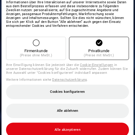
Informationen über Ihre Interaktionen auf unserer Internetseite sowie Daten
aus dem Bestellprozess erfassen und diese insbesondere zu folgenden
Zwecken nutzen: personalisierte, auf Sie zugeschnittene Angebote und
Anzeigen, passgenaue Produktempfehlungen, Marktforschung sowie
Anzeigen- und Inhaltsmessungen. Sollten Sie dies nicht wünschen, können
Sie sich per Klick auf den Button “Alle ablehnen” auch gegen den Einsatz
entsprechender Cookies und Verfahren entscheiden.
Firmenkunde
Privatkunde
(Preise ohne MwSt.)
(Preise mit MwSt.)
Ihre Einwilligung können Sie jederzeit über die
Cookie-Einstellungen
in
unserer Datenschutzerklärung für die Zukunft widerrufen. Zudem können Sie
Ihre Auswahl unter "Cookies konfigurieren" individuell anpassen
Weitere Informationen siehe
Datenschutzerklärung
.
Cookies konfigurieren
Alle ablehnen
Alle akzeptieren