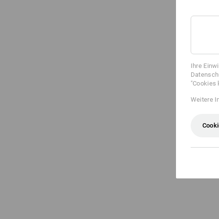
Ihre Einw
Datenschu
"Cookies 
Weitere I
Cooki