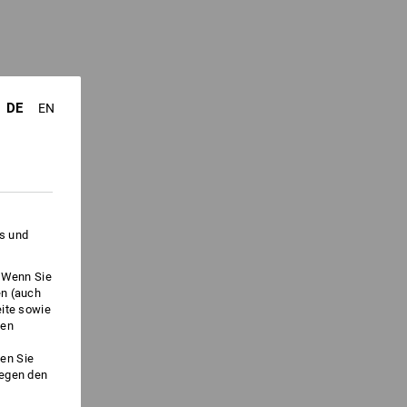
DE
EN
es und
. Wenn Sie
en (auch
eite sowie
ken
en Sie
gegen den