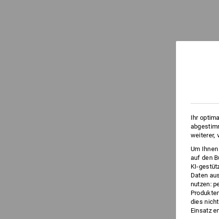
Ihr optim
abgestimm
weiterer,
Um Ihnen 
auf den B
KI-gestüt
Daten aus
nutzen: p
Produktem
dies nich
Einsatz e