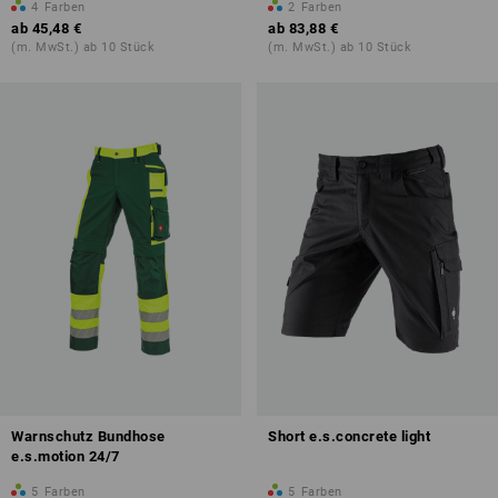
4
Farben
2
Farben
ab
45,48 €
ab
83,88 €
(m. MwSt.) ab 10 Stück
(m. MwSt.) ab 10 Stück
Warnschutz Bundhose
Short e.s.concrete light
e.s.motion 24/7
5
Farben
5
Farben