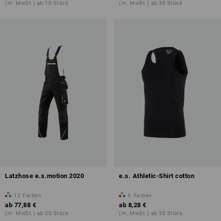
(m. MwSt.) ab 10 Stück
(m. MwSt.) ab 30 Stück
Latzhose e.s.motion 2020
e.s. Athletic-Shirt cotton
12
Farben
6
Farben
ab
77,88 €
ab
8,28 €
(m. MwSt.) ab 20 Stück
(m. MwSt.) ab 30 Stück