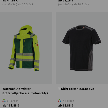
ab
44,28 €
ab
68,28 €
(m. MwSt.) ab 10 Stück
(m. MwSt.) ab 20 Stück
Warnschutz Winter
T-Shirt cotton e.s.active
Softshelljacke e.s.motion 24/7
5
Farben
7
Farben
ab
119,88 €
ab
11,88 €