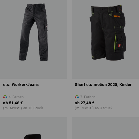
e.s. Worker-Jeans
Short e.s.motion 2020, Kinder
4
Farben
7
Farben
ab
51,48 €
ab
27,48 €
(m. MwSt.) ab 10 Stück
(m. MwSt.) ab 3 Stück