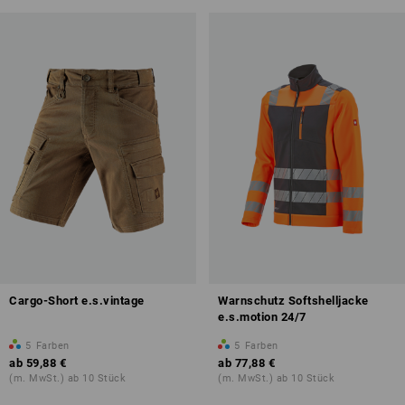
Cargo-Short e.s.vintage
Warnschutz Softshelljacke
e.s.motion 24/7
5
Farben
5
Farben
ab
59,88 €
ab
77,88 €
(m. MwSt.) ab 10 Stück
(m. MwSt.) ab 10 Stück