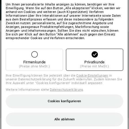
Short e.s.motion ten
Um Ihnen personalisierte Inhalte anzeigen zu können, benötigen wir Ihre
Einwilligung. Wenn Sie auf den Button „Alle akzeptieren“ klicken, werden wir
anhand von Cookies und weiteren (auch KI-gestützten) Verfahren
5
Farben
Informationen über Ihre Interaktionen auf unserer Internetseite sowie Daten
ab
59,88 €
aus dem Bestellprozess erfassen und diese insbesondere zu folgenden
Zwecken nutzen: personalisierte, auf Sie zugeschnittene Angebote und
(m. MwSt.) ab 10 Stück
Anzeigen, passgenaue Produktempfehlungen, Marktforschung sowie
Anzeigen- und Inhaltsmessungen. Sollten Sie dies nicht wünschen, können
Sie sich per Klick auf den Button “Alle ablehnen” auch gegen den Einsatz
entsprechender Cookies und Verfahren entscheiden.
Firmenkunde
Privatkunde
(Preise ohne MwSt.)
(Preise mit MwSt.)
Ihre Einwilligung können Sie jederzeit über die
Cookie-Einstellungen
in
unserer Datenschutzerklärung für die Zukunft widerrufen. Zudem können Sie
Ihre Auswahl unter "Cookies konfigurieren" individuell anpassen
Weitere Informationen siehe
Datenschutzerklärung
.
Cookies konfigurieren
Alle ablehnen
Bundhose e.s.motion
Bundhose e.s.motion ten