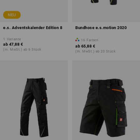
NEU
e.s. Adventskalender Edition 8
Bundhose e.s.motion 2020
1
Variante
16
Farben
ab
47,88 €
ab
65,88 €
(m. MwSt.) ab 6 Stück
(m. MwSt.) ab 20 Stück