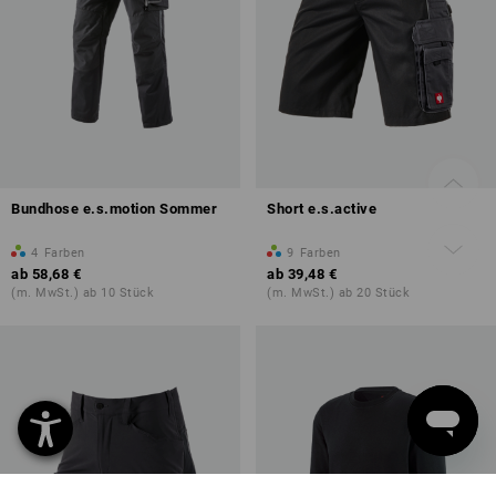
Bundhose e.s.motion Sommer
Short e.s.active
4
Farben
9
Farben
ab
58,68 €
ab
39,48 €
(m. MwSt.) ab 10 Stück
(m. MwSt.) ab 20 Stück