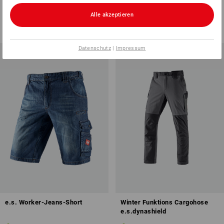
13
Farben
7
Farben
Alle akzeptieren
ab
59,88 €
ab
80,28 €
(m. MwSt.) ab 20 Stück
(m. MwSt.) ab 10 Stück
Datenschutz
|
Impressum
e.s. Worker-Jeans-Short
Winter Funktions Cargohose
e.s.dynashield