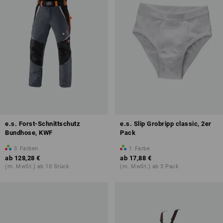
e.s. Forst-Schnittschutz
e.s. Slip Grobripp classic, 2er
Bundhose, KWF
Pack
3
Farben
1
Farbe
ab
128,28 €
ab
17,88 €
(m. MwSt.) ab 10 Stück
(m. MwSt.) ab 3 Pack