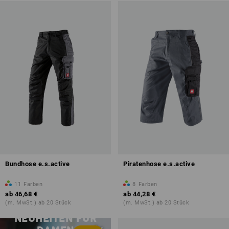
Bundhose e.s.active
Piratenhose e.s.active
11
Farben
8
Farben
ab
46,68 €
ab
44,28 €
(m. MwSt.) ab 20 Stück
(m. MwSt.) ab 20 Stück
NEUHEITEN FÜR