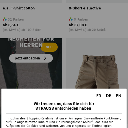
e.s. T-Shirt cotton
X-Short e.s.active
32
Farben
5
Farben
ab
8,64 €
ab
37,08 €
(m. MwSt.) ab 100 Stück
(m. MwSt.) ab 20 Stück
NEUHEITEN FÜR
HERREN
NEU
jetzt entdecken
DE
FR
EN
Wir freuen uns, dass Sie sich für
STRAUSS entschieden haben!
Ihr optimales Shopping-Erlebnis ist unser Anliegen! Einwandfreie Funktionen,
auf Sie abgestimmte Inhalte und ein reibungsloser Ablauf - das sind die
Aufgaben der Cookies und weiterer, von uns eingesetzter Technologien.