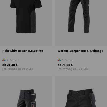
Polo-Shirt cotton e.s.active
Worker-Cargohose e.s.vintage
7
Farben
5
Farben
ab
21,48 €
ab
71,88 €
(m. MwSt.) ab 30 Stück
(m. MwSt.) ab 10 Stück