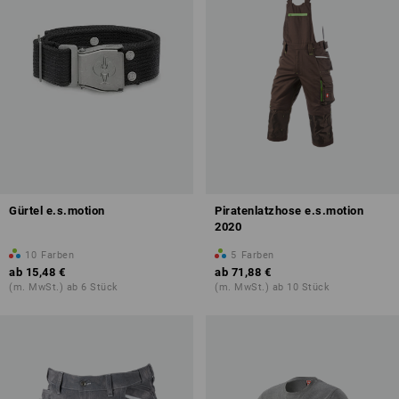
Gürtel e.s.motion
Piratenlatzhose e.s.motion
2020
10
Farben
5
Farben
ab
15,48 €
ab
71,88 €
(m. MwSt.) ab 6 Stück
(m. MwSt.) ab 10 Stück