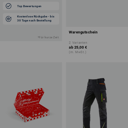
Top Bewertungen
Kostenlose Rückgabe - bis
30 Tage nach Bestellung
Warengutschein
*Für kurze Zeit
2
Varianten
ab
25,00 €
(m. MwSt.)