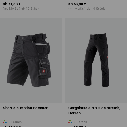
ab
71,88 €
ab
53,88 €
(m. MwSt.) ab 10 Stück
(m. MwSt.) ab 10 Stück
Short e.s.motion Sommer
Cargohose e.s.vision stretch,
Herren
4
Farben
7
Farben